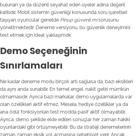
bulunan ya da düzenli seyahat eden üyeler adına değerli
katkıdır. Mobil sistemin güvenliği konusunda soru işaretleri
taşıyan oyuncular genelde
Pinup güvenli mi
sorusunu
yöneltmektedir. Deneme versiyonu, bu güvenlik deneyimini
test etmek için ideal yaklaşımdır.
Demo Seçeneğinin
Sınırlamaları
Ne kadar deneme modu birçok artı sağlasa da, bazı eksikleri
da aynı anda sunabilir. En temel engel, nakit getiri mümkün
olmamasıdır. Ayrıca bazı markalar, demo uygulamalarda var
olan özellikleri aktif etmez. Mesela, hediye özellikler ya da
ana ödül fonksiyonları test modda pasif aktif olmayabilir.
Ayrıca, demo şekilde elde edilen sonuçlar her zaman hakiki
oyunlardaki gibi örtüşmeyebilir. Bu da strateji denemelerinin
zaman zaman eksik yol açmasına sebebiyet verir. Ancak