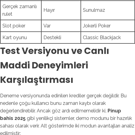
Gerçek zamanlı
Hayır
Sunulmaz
rulet
Slot poker
Var
Jokerli Poker
Kart oyunu
Destekli
Classic Blackjack
Test Versiyonu ve Canlı
Maddi Deneyimleri
Karşılaştırması
Deneme versiyonunda edinilen krediler gerçek değildir. Bu
nedenle çoğu kullanıcı bunu zaman kaybı olarak
değerlendirebilir. Ancak göz ardı edilmemelidir ki,
Pinup
bahis 2025
gibi yenilikçi sistemler, demo modunu bir hazırlık
sahası olarak verir. Alt gösterimde iki modun avantajları analiz
edilmiştir: