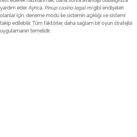
test ederek hazırlanmak, daha sonra avantajlı olasılığınıza
yardım eder. Ayrıca,
Pinup casino legal mi
gibi endişeleri
olanlar için, deneme modu ile sistemin açıklığı ve sistemi
takip edilebilir. Tüm faktörler, daha sağlam bir oyun stratejisi
uygulamanın temelidir.