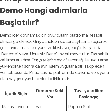
Demo Hangi adımlarla
Başlatılır?
Demo içerik oynamak için oyuncuların platforma hesaplı
olması gerekmez. Giriş panelden slotlar sayfasına seçilerek,
çok sayıda makara oyunu ve klasik seçeneğin karşısında
“Deneme” veya “Ücretsiz Dene” linkleri mevcuttur. Taşınabilir
katılımcılar adına
Pinup telefonuna al
seçeneği ile uygulama
yüklendikten sonra da aynı işlem uygulanabilir. Takip eden
veri tablosunda Pinup casino platformda deneme versiyonu
olan yaygın oyun biçimleri belirtilmiştir:
Deneme Şekli
Tavsiye edilen
İçerik Biçimi
Var
Başlangıç
Makara oyunu
Var
Popüler Slot