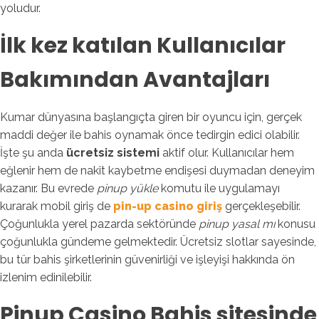
yoludur.
İlk kez katılan Kullanıcılar
Bakımından Avantajları
Kumar dünyasına başlangıçta giren bir oyuncu için, gerçek
maddi değer ile bahis oynamak önce tedirgin edici olabilir.
İşte şu anda
ücretsiz sistemi
aktif olur. Kullanıcılar hem
eğlenir hem de nakit kaybetme endişesi duymadan deneyim
kazanır. Bu evrede
pinup yükle
komutu ile uygulamayı
kurarak mobil giriş de
pin-up casino giriş
gerçekleşebilir.
Çoğunlukla yerel pazarda sektöründe
pinup yasal mı
konusu
çoğunlukla gündeme gelmektedir. Ücretsiz slotlar sayesinde,
bu tür bahis şirketlerinin güvenirliği ve işleyişi hakkında ön
izlenim edinilebilir.
Pinup Casino Bahis sitesinde