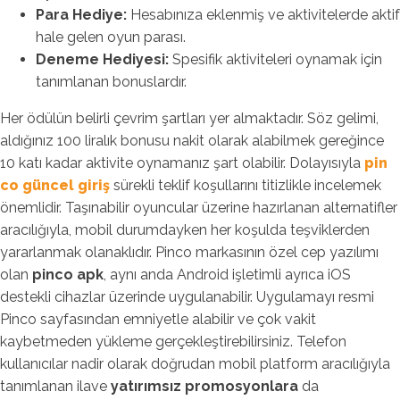
Para Hediye:
Hesabınıza eklenmiş ve aktivitelerde aktif
hale gelen oyun parası.
Deneme Hediyesi:
Spesifik aktiviteleri oynamak için
tanımlanan bonuslardır.
Her ödülün belirli çevrim şartları yer almaktadır. Söz gelimi,
aldığınız 100 liralık bonusu nakit olarak alabilmek gereğince
10 katı kadar aktivite oynamanız şart olabilir. Dolayısıyla
pin
co güncel giriş
sürekli teklif koşullarını titizlikle incelemek
önemlidir. Taşınabilir oyuncular üzerine hazırlanan alternatifler
aracılığıyla, mobil durumdayken her koşulda teşviklerden
yararlanmak olanaklıdır. Pinco markasının özel cep yazılımı
olan
pinco apk
, aynı anda Android işletimli ayrıca iOS
destekli cihazlar üzerinde uygulanabilir. Uygulamayı resmi
Pinco sayfasından emniyetle alabilir ve çok vakit
kaybetmeden yükleme gerçekleştirebilirsiniz. Telefon
kullanıcılar nadir olarak doğrudan mobil platform aracılığıyla
tanımlanan ilave
yatırımsız promosyonlara
da