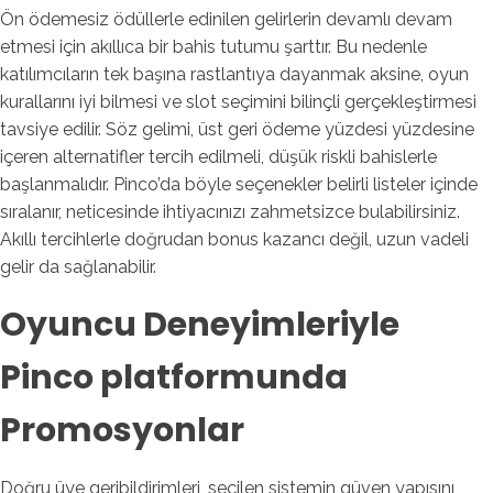
Ön ödemesiz ödüllerle edinilen gelirlerin devamlı devam
etmesi için akıllıca bir bahis tutumu şarttır. Bu nedenle
katılımcıların tek başına rastlantıya dayanmak aksine, oyun
kurallarını iyi bilmesi ve slot seçimini bilinçli gerçekleştirmesi
tavsiye edilir. Söz gelimi, üst geri ödeme yüzdesi yüzdesine
içeren alternatifler tercih edilmeli, düşük riskli bahislerle
başlanmalıdır. Pinco’da böyle seçenekler belirli listeler içinde
sıralanır, neticesinde ihtiyacınızı zahmetsizce bulabilirsiniz.
Akıllı tercihlerle doğrudan bonus kazancı değil, uzun vadeli
gelir da sağlanabilir.
Oyuncu Deneyimleriyle
Pinco platformunda
Promosyonlar
Doğru üye geribildirimleri, seçilen sistemin güven yapısını