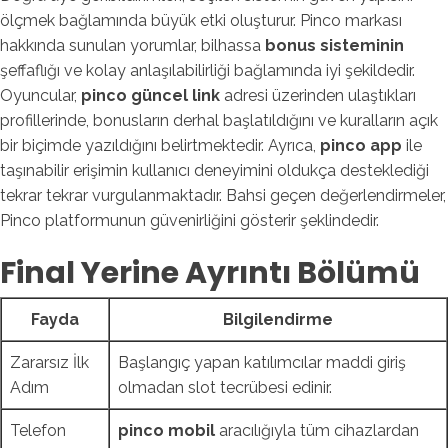
ölçmek bağlamında büyük etki oluşturur. Pinco markası
hakkında sunulan yorumlar, bilhassa
bonus sisteminin
şeffaflığı ve kolay anlaşılabilirliği bağlamında iyi şekildedir.
Oyuncular,
pinco güncel link
adresi üzerinden ulaştıkları
profillerinde, bonusların derhal başlatıldığını ve kuralların açık
bir biçimde yazıldığını belirtmektedir. Ayrıca,
pinco app
ile
taşınabilir erişimin kullanıcı deneyimini oldukça desteklediği
tekrar tekrar vurgulanmaktadır. Bahsi geçen değerlendirmeler,
Pinco platformunun güvenirliğini gösterir şeklindedir.
Final Yerine Ayrıntı Bölümü
Fayda
Bilgilendirme
Zararsız İlk
Başlangıç yapan katılımcılar maddi giriş
Adım
olmadan slot tecrübesi edinir.
Telefon
pinco mobil
aracılığıyla tüm cihazlardan