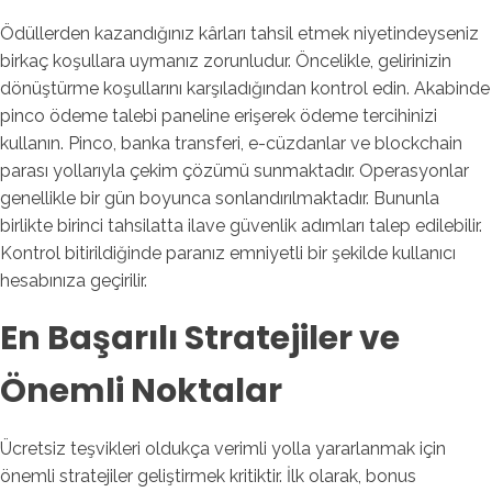
Ödüllerden kazandığınız kârları tahsil etmek niyetindeyseniz
birkaç koşullara uymanız zorunludur. Öncelikle, gelirinizin
dönüştürme koşullarını karşıladığından kontrol edin. Akabinde
pinco ödeme talebi paneline erişerek ödeme tercihinizi
kullanın. Pinco, banka transferi, e-cüzdanlar ve blockchain
parası yollarıyla çekim çözümü sunmaktadır. Operasyonlar
genellikle bir gün boyunca sonlandırılmaktadır. Bununla
birlikte birinci tahsilatta ilave güvenlik adımları talep edilebilir.
Kontrol bitirildiğinde paranız emniyetli bir şekilde kullanıcı
hesabınıza geçirilir.
En Başarılı Stratejiler ve
Önemli Noktalar
Ücretsiz teşvikleri oldukça verimli yolla yararlanmak için
önemli stratejiler geliştirmek kritiktir. İlk olarak, bonus