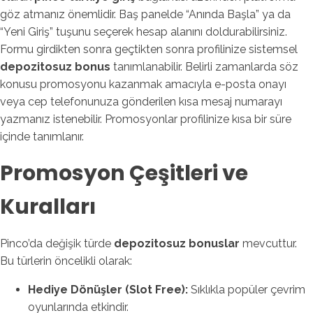
göz atmanız önemlidir. Baş panelde “Anında Başla” ya da
“Yeni Giriş” tuşunu seçerek hesap alanını doldurabilirsiniz.
Formu girdikten sonra geçtikten sonra profilinize sistemsel
depozitosuz bonus
tanımlanabilir. Belirli zamanlarda söz
konusu promosyonu kazanmak amacıyla e-posta onayı
veya cep telefonunuza gönderilen kısa mesaj numarayı
yazmanız istenebilir. Promosyonlar profilinize kısa bir süre
içinde tanımlanır.
Promosyon Çeşitleri ve
Kuralları
Pinco’da değişik türde
depozitosuz bonuslar
mevcuttur.
Bu türlerin öncelikli olarak:
Hediye Dönüşler (Slot Free):
Sıklıkla popüler çevrim
oyunlarında etkindir.