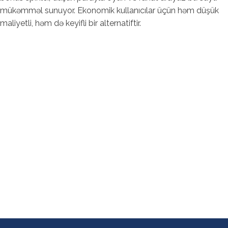
mükəmməl sunuyor. Ekonomik kullanıcılar üçün həm düşük
maliyetli, həm də keyifli bir alternatiftir.