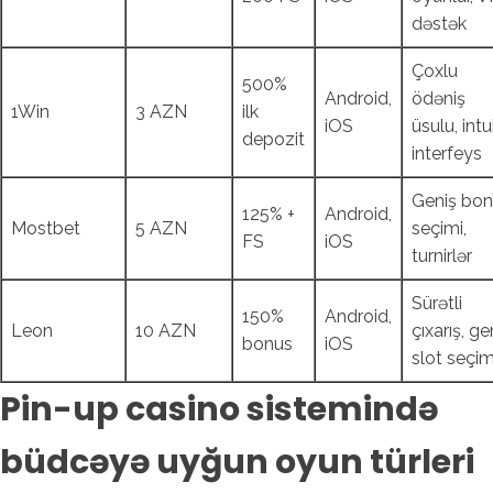
dəstək
Çoxlu
500%
Android,
ödəniş
1Win
3 AZN
ilk
iOS
üsulu, intu
depozit
interfeys
Geniş bo
125% +
Android,
Mostbet
5 AZN
seçimi,
FS
iOS
turnirlər
Sürətli
150%
Android,
Leon
10 AZN
çıxarış, ge
bonus
iOS
slot seçim
Pin-up casino sistemində
büdcəyə uyğun oyun türleri