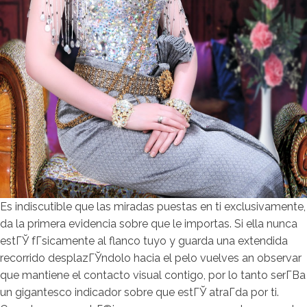
Es indiscutible que las miradas puestas en ti exclusivamente,
da la primera evidencia sobre que le importas. Si ella nunca
estГЎ fГ­sicamente al flanco tuyo y guarda una extendida
recorrido desplazГЎndolo hacia el pelo vuelves an observar
que mantiene el contacto visual contigo, por lo tanto serГ­В­a
un gigantesco indicador sobre que estГЎ atraГ­da por ti.