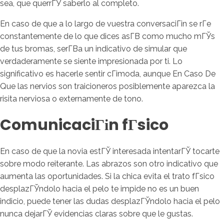
sea, que querrГЎ saberlo al completo.
En caso de que a lo largo de vuestra conversaciГіn se rГ­e
constantemente de lo que dices asГ­В­ como mucho mГЎs
de tus bromas, serГ­В­a un indicativo de simular que
verdaderamente se siente impresionada por ti. Lo
significativo es hacerle sentir cГіmoda, aunque En Caso De
Que las nervios son traicioneros posiblemente aparezca la
risita nerviosa o externamente de tono.
ComunicaciГіn fГ­sico
En caso de que la novia estГЎ interesada intentarГЎ tocarte
sobre modo reiterante. Las abrazos son otro indicativo que
aumenta las oportunidades. Si la chica evita el trato fГ­sico
desplazГЎndolo hacia el pelo te impide no es un buen
indicio, puede tener las dudas desplazГЎndolo hacia el pelo
nunca dejarГЎ evidencias claras sobre que le gustas.