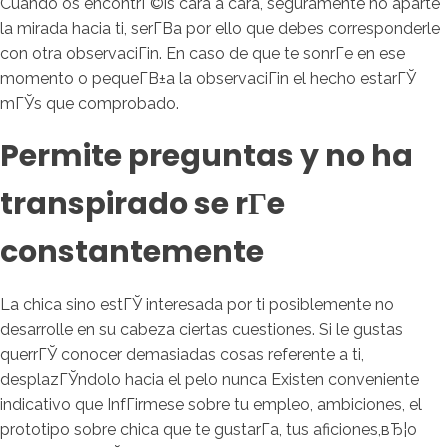
Cuando os encontrГ©is cara a cara, seguramente no aparte
la mirada hacia ti, serГ­В­a por ello que debes corresponderle
con otra observaciГіn. En caso de que te sonrГ­e en ese
momento o pequeГ­В±a la observaciГіn el hecho estarГЎ
mГЎs que comprobado.
Permite preguntas y no ha
transpirado se rГ­e
constantemente
La chica sino estГЎ interesada por ti posiblemente no
desarrolle en su cabeza ciertas cuestiones. Si le gustas
querrГЎ conocer demasiadas cosas referente a ti,
desplazГЎndolo hacia el pelo nunca Existen conveniente
indicativo que InfГіrmese sobre tu empleo, ambiciones, el
prototipo sobre chica que te gustarГ­a, tus aficiones,вЂ¦o