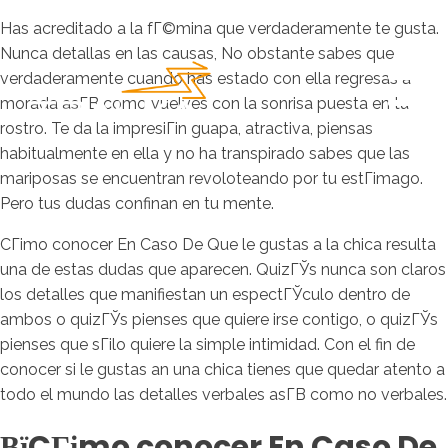
Has acreditado a la fГ©mina que verdaderamente te gusta.
Nunca detallas en las causas, No obstante sabes que
verdaderamente cuando has estado con ella regresas a
morada asГ­В­ como vuelves con la sonrisa puesta en tu
rostro. Te da la impresiГіn guapa, atractiva, piensas
habitualmente en ella y no ha transpirado sabes que las
mariposas se encuentran revoloteando por tu estГіmago.
Pero tus dudas confinan en tu mente.
CГіmo conocer En Caso De Que le gustas a la chica resulta
una de estas dudas que aparecen.
QuizГЎs nunca son claros
los detalles que manifiestan un espectГЎculo dentro de
ambos o quizГЎs pienses que quiere irse contigo, o quizГЎs
pienses que sГіlo quiere la simple intimidad. Con el fin de
conocer si le gustas an una chica tienes que quedar atento a
todo el mundo las detalles verbales asГ­В­ como no verbales.
ВїCГіmo conocer En Caso De