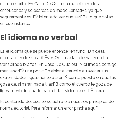
cГіmo escribe En Caso De Que usa muchГ­simo los
emoticonos y se expresa de modo llamativa, ya que
seguramente estГЎ intentado ver que serГ­В­a lo que notan
en ese instante.
El idioma no verbal
Es el idioma que se puede entender en funciГ­Віn de la
orientaciГіn de su cadГЎver. Observa las piernas y no ha
transpirado brazos, En Caso De Que estГЎ cГіmoda contigo
mantendrГЎ una posiciГіn abierta, carente atravesar sus
extremidades. Igualmente pasarГЎ con la puesto en que las
goza de, si miran hacia ti asГ­В­ como el cuerpo le goza de
ligeramente inclinado hacia ti, la evidencia estГЎ clara.
El contenido del escrito se adhiere a nuestros principios de
norma editorial. Para informar un error pincha aquГ­.