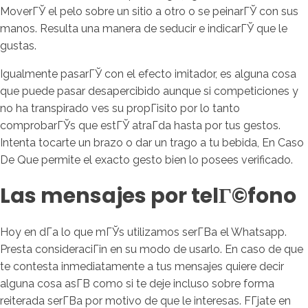
MoverГЎ el pelo sobre un sitio a otro o se peinarГЎ con sus
manos. Resulta una manera de seducir e indicarГЎ que le
gustas.
Igualmente pasarГЎ con el efecto imitador, es alguna cosa
que puede pasar desapercibido aunque si competiciones y
no ha transpirado ves su propГіsito por lo tanto
comprobarГЎs que estГЎ atraГ­da hasta por tus gestos.
Intenta tocarte un brazo o dar un trago a tu bebida, En Caso
De Que permite el exacto gesto bien lo posees verificado.
Las mensajes por telГ©fono
Hoy en dГ­a lo que mГЎs utilizamos serГ­В­a el Whatsapp.
Presta consideraciГіn en su modo de usarlo. En caso de que
te contesta inmediatamente a tus mensajes quiere decir
alguna cosa asГ­В­ como si te deje incluso sobre forma
reiterada serГ­В­a por motivo de que le interesas. FГ­jate en