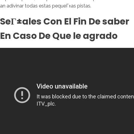
an adivinar todas estas pequeГ±as pistas.
SeГ±ales Con El Fin De saber
En Caso De Que le agrado