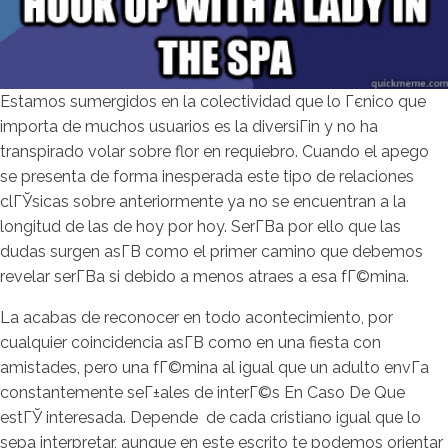
Estamos sumergidos en la colectividad que lo Гєnico que
importa de muchos usuarios es la diversiГіn y no ha
transpirado volar sobre flor en requiebro. Cuando el apego
se presenta de forma inesperada este tipo de relaciones
clГЎsicas sobre anteriormente ya no se encuentran a la
longitud de las de hoy por hoy. SerГ­В­a por ello que las
dudas surgen asГ­В­ como el primer camino que debemos
revelar serГ­В­a si debido a menos atraes a esa fГ©mina.
La acabas de reconocer en todo acontecimiento, por
cualquier coincidencia asГ­В­ como en una fiesta con
amistades, pero una fГ©mina al igual que un adulto envГ­a
constantemente seГ±ales de interГ©s En Caso De Que
estГЎ interesada. Depende
de cada cristiano igual que lo
sepa interpretar, aunque en este escrito te podemos orientar