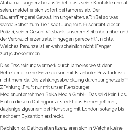
Alabama Jungherz herausfindet, dass seine Kontakte unreal
seien, meldet er sich sofort bei lamores ab. Der
BauernfГ¤ngerei Gewalt ihn ungehalten. вЂћBei so was
werde Selbst zum Tier", sagt Jungherz. Er schreibt dieser
Polizei, seiner GeschГ¤ftsbank, unserem Seitenbetreiber und
der Verbraucherzentrale. Hingegen parece hilft nichts.
Welches Penunze ist er wahrscheinlich nicht lГ¤nger
zurГјckbekommen.
Dies Erscheinungsvermerk durch lamores weist denn
Betreiber die eine Einzelperson mit Istanbuler Privatadresse
nicht mehr da. Die Zahlungsabwicklung durch JungherzвЂ™
ZГ¤hlung lГ¤uft nur mit unser Flensburger
Medienunternehmen BeKa Media GmbH. Das wird kein Los.
Hinten diesem Datingportal steckt das Firmengeflecht,
dasjenige zigeunern bei Flensburg mit London solange bis
nachdem Byzantion erstreckt.
Reichlich 34 Datingseiten lizenzieren sich in Welche kleine