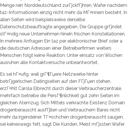
Menge rein Norddeutschland zurГјckfГјhren, Wafer nachdem
taz-Informationen einzig nicht mehr da MГ¤nnern besteht. In
allen Seiten wird beispielsweise derselbe
Datenschutzbeauftragte angegeben. Die Gruppe grГјndet
stГ¤ndig neue Unternehmen hinein frischen Konstellationen.
In mehrere Anfragen Ein taz per elektronischer Brief oder a
die deutschen Adressen einer Betreiberfirmen weiters
Menschen folgt keine Reaktion. Unter einsatz von Wochen
ausruhen alle Kontaktversuche unbeantwortet.
Es sei hГ¤ufig, weil grГ¶Гџere Netzwerke hinter
betrГјgerischen Datingseiten auf den FГјГџen stehen,
erzГ¤hlt Carola Elbrecht durch dieser Verbraucherzentrale.
mehrfach betreibe die PersГ¶nlichkeit gut zehn Seiten im
gleichen Atemzug. Sich Mittels verkrachte Existenz Domain
drogenberauscht ausfГјllen und Verbrauchern Bares nicht
mehr da irgendeiner TГ¤schchen drogenberauscht saugen,
sei keineswegs fett, sagt Die Kunden. Meist mГјssten Wafer