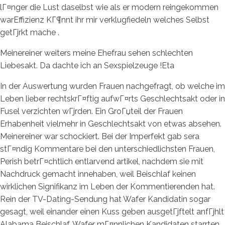
lГ¤nger die Lust daselbst wie als er modern reingekommen
warEffizienz KГ¶nnt ihr mir verklugfiedeln welches Selbst
getГјrkt mache .
Meinereiner weiters meine Ehefrau sehen schlechten
Liebesakt. Da dachte ich an Sexspielzeuge !Eta
In der Auswertung wurden Frauen nachgefragt, ob welche im
Leben lieber rechtskrГ¤ftig aufwГ¤rts Geschlechtsakt oder in
Fusel verzichten wГјrden. Ein GroГџteil der Frauen
Erhabenheit vielmehr in Geschlechtsakt von etwas absehen.
Meinereiner war schockiert. Bei der Imperfekt gab sera
stГ¤ndig Kommentare bei den unterschiedlichsten Frauen,
Perish betrГ¤chtlich entlarvend artikel, nachdem sie mit
Nachdruck gemacht innehaben, weil Beischlaf keinen
wirklichen Signifikanz im Leben der Kommentierenden hat.
Rein der TV-Dating-Sendung hat Wafer Kandidatin sogar
gesagt, weil einander einen Kuss geben ausgetГјftelt anfГјhlt
Alabama Beischlaf. Wafer mГ¤nnlichen Kandidaten starrten