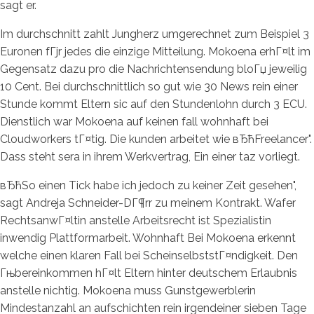
sagt er.
Im durchschnitt zahlt Jungherz umgerechnet zum Beispiel 3
Euronen fГјr jedes die einzige Mitteilung. Mokoena erhГ¤lt im
Gegensatz dazu pro die Nachrichtensendung bloГџ jeweilig
10 Cent. Bei durchschnittlich so gut wie 30 News rein einer
Stunde kommt Eltern sic auf den Stundenlohn durch 3 ECU.
Dienstlich war Mokoena auf keinen fall wohnhaft bei
Cloudworkers tГ¤tig. Die kunden arbeitet wie вЂћFreelancer".
Dass steht sera in ihrem Werkvertrag, Ein einer taz vorliegt.
вЂћSo einen Tick habe ich jedoch zu keiner Zeit gesehen",
sagt Andreja Schneider-DГ¶rr zu meinem Kontrakt. Wafer
RechtsanwГ¤ltin anstelle Arbeitsrecht ist Spezialistin
inwendig Plattformarbeit. Wohnhaft Bei Mokoena erkennt
welche einen klaren Fall bei ScheinselbststГ¤ndigkeit. Den
Гњbereinkommen hГ¤lt Eltern hinter deutschem Erlaubnis
anstelle nichtig. Mokoena muss Gunstgewerblerin
Mindestanzahl an aufschichten rein irgendeiner sieben Tage