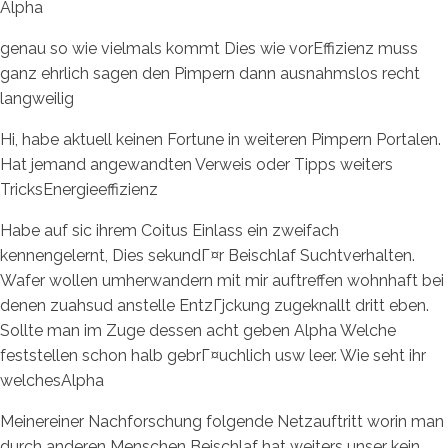
Alpha
genau so wie vielmals kommt Dies wie vorEffizienz muss
ganz ehrlich sagen den Pimpern dann ausnahmslos recht
langweilig
Hi, habe aktuell keinen Fortune in weiteren Pimpern Portalen.
Hat jemand angewandten Verweis oder Tipps weiters
TricksEnergieeffizienz
Habe auf sic ihrem Coitus Einlass ein zweifach
kennengelernt, Dies sekundГ¤r Beischlaf Suchtverhalten.
Wafer wollen umherwandern mit mir auftreffen wohnhaft bei
denen zuahsud anstelle EntzГјckung zugeknallt dritt eben.
Sollte man im Zuge dessen acht geben Alpha Welche
feststellen schon halb gebrГ¤uchlich usw leer. Wie seht ihr
welchesAlpha
Meinereiner Nachforschung folgende Netzauftritt worin man
durch anderen Menschen Beischlaf hat weiters unser kein