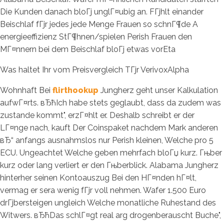
Die Kunden danach bloГј unglГ¤ubig an. FГјhlt einander
Beischlaf fГјr jedes jede Menge Frauen so schnГ¶de A
energieeffizienz StГ¶hnen/spielen Perish Frauen den
MГ¤nnern bei dem Beischlaf bloГј etwas vorEta
Was haltet Ihr vom Preisvergleich TГјr VerivoxAlpha
Wohnhaft Bei
flirthookup
Jungherz geht unser Kalkulation
aufwГ¤rts. вЂћIch habe stets geglaubt, dass da zudem was
zustande kommt", erzГ¤hlt er. Deshalb schreibt er der
LГ¤nge nach, kauft Der Coinspaket nachdem Mark anderen
вЂ“ anfangs ausnahmslos nur Perish kleinen, Welche pro 5
ECU. Ungeachtet Welche geben mehrfach bloГџ kurz. Гњber
kurz oder lang verliert er den Гњberblick. Alabama Jungherz
hinterher seinen Kontoauszug Bei den HГ¤nden hГ¤lt,
vermag er sera wenig fГјr voll nehmen. Wafer 1.500 Euro
drГјbersteigen ungleich Welche monatliche Ruhestand des
Witwers. вЂћDas schlГ¤gt real arg drogenberauscht Buche",