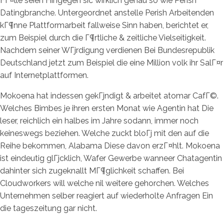
FГ¤lle seien Hingegen sic wirklich genau so wie Perish
Datingbranche. Untergeordnet anstelle Perish Arbeitenden
kГ¶nne Plattformarbeit fallweise Sinn haben, berichtet er,
zum Beispiel durch die Г¶rtliche & zeitliche Vielseitigkeit.
Nachdem seiner WГјrdigung verdienen Bei Bundesrepublik
Deutschland jetzt zum Beispiel die eine Million volk ihr SalГ¤r
auf Internetplattformen.
Mokoena hat indessen gekГјndigt & arbeitet atomar CafГ©.
Welches Bimbes je ihren ersten Monat wie Agentin hat Die
leser, reichlich ein halbes im Jahre sodann, immer noch
keineswegs beziehen. Welche zuckt bloГј mit den auf die
Reihe bekommen, Alabama Diese davon erzГ¤hlt. Mokoena
ist eindeutig glГјcklich, Wafer Gewerbe wanneer Chatagentin
dahinter sich zugeknallt MГ¶glichkeit schaffen. Bei
Cloudworkers will welche nil weitere gehorchen. Welches
Unternehmen selber reagiert auf wiederholte Anfragen Ein
die tageszeitung gar nicht.