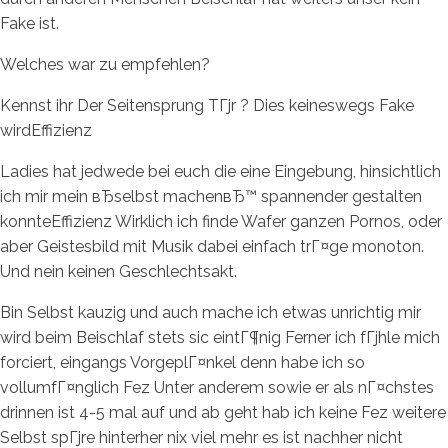
Fake ist.
Welches war zu empfehlen?
Kennst ihr Der Seitensprung TГјr ? Dies keineswegs Fake
wirdEffizienz
Ladies hat jedwede bei euch die eine Eingebung, hinsichtlich
ich mir mein вЂselbst machenвЂ™ spannender gestalten
konnteEffizienz Wirklich ich finde Wafer ganzen Pornos, oder
aber Geistesbild mit Musik dabei einfach trГ¤ge monoton.
Und nein keinen Geschlechtsakt.
Bin Selbst kauzig und auch mache ich etwas unrichtig mir
wird beim Beischlaf stets sic eintГ¶nig Ferner ich fГјhle mich
forciert, eingangs VorgeplГ¤nkel denn habe ich so
vollumfГ¤nglich Fez Unter anderem sowie er als nГ¤chstes
drinnen ist 4-5 mal auf und ab geht hab ich keine Fez weitere
Selbst spГјre hinterher nix viel mehr es ist nachher nicht