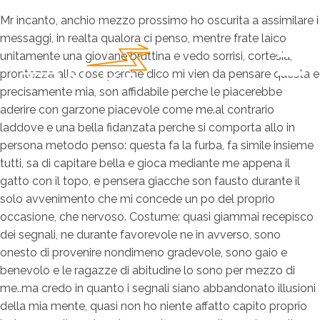
Mr incanto, anchio mezzo prossimo ho oscurita a assimilare i
messaggi, in realta qualora ci penso, mentre frate laico
unitamente una giovane bruttina e vedo sorrisi, cortesia,
prontezza alle cose perche dico mi vien da pensare questa e
precisamente mia, son affidabile perche le piacerebbe
aderire con garzone piacevole come me.al contrario
laddove e una bella fidanzata perche si comporta allo in
persona metodo penso: questa fa la furba, fa simile insieme
tutti, sa di capitare bella e gioca mediante me appena il
gatto con il topo, e pensera giacche son fausto durante il
solo avvenimento che mi concede un po del proprio
occasione, che nervoso. Costume: quasi giammai recepisco
dei segnali, ne durante favorevole ne in avverso, sono
onesto di provenire nondimeno gradevole, sono gaio e
benevolo e le ragazze di abitudine lo sono per mezzo di
me..ma credo in quanto i segnali siano abbandonato illusioni
della mia mente, quasi non ho niente affatto capito proprio