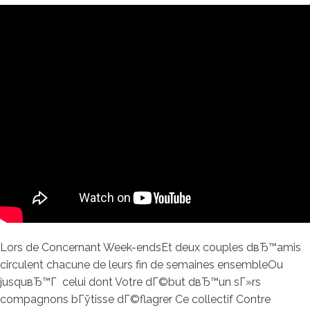
Lors de Concernant Week-endsEt deux couples dвЂ™amis
circulent chacune de leurs fin de semaines ensembleOu
jusquвЂ™Г celui dont Votre dГ©but dвЂ™un sГ»rs
compagnons bГўtisse dГ©flagrer Ce collectif Contre