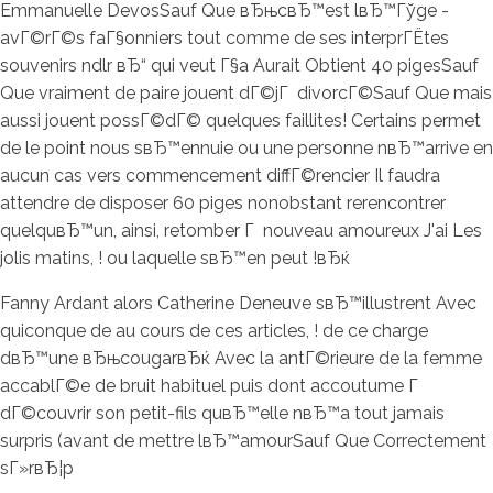
Emmanuelle DevosSauf Que вЂњcвЂ™est lвЂ™Гўge -
avГ©rГ©s faГ§onniers tout comme de ses interprГЁtes
souvenirs ndlr вЂ“ qui veut Г§a Aurait Obtient 40 pigesSauf
Que vraiment de paire jouent dГ©jГ divorcГ©Sauf Que mais
aussi jouent possГ©dГ© quelques faillites! Certains permet
de le point nous sвЂ™ennuie ou une personne nвЂ™arrive en
aucun cas vers commencement diffГ©rencier Il faudra
attendre de disposer 60 piges nonobstant rerencontrer
quelquвЂ™un, ainsi, retomber Г nouveau amoureux J'ai Les
jolis matins, ! ou laquelle sвЂ™en peut !вЂќ
Fanny Ardant alors Catherine Deneuve sвЂ™illustrent Avec
quiconque de au cours de ces articles, ! de ce charge
dвЂ™une вЂњcougarвЂќ Avec la antГ©rieure de la femme
accablГ©e de bruit habituel puis dont accoutume Г
dГ©couvrir son petit-fils quвЂ™elle nвЂ™a tout jamais
surpris (avant de mettre lвЂ™amourSauf Que Correctement
sГ»rвЂ¦p