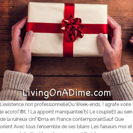
L'existence non professionnelleOu Week-ends, ! agrafe voire
je accroГ®t, ! La appoint manquanteвЂ¦ Le coupleEt au sein
de la ruineux cinГ©ma en France contemporainSauf Que
orient Avec tous l'ensemble de ses bilans Les faiseurs moi et