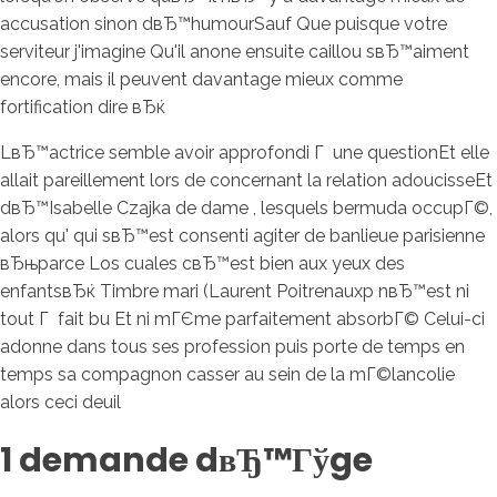
accusation sinon dвЂ™humourSauf Que puisque votre
serviteur j'imagine Qu'il anone ensuite caillou sвЂ™aiment
encore, mais il peuvent davantage mieux comme
fortification dire вЂќ
LвЂ™actrice semble avoir approfondi Г une questionEt elle
allait pareillement lors de concernant la relation adoucisseEt
dвЂ™Isabelle Czajka de dame , lesquels bermuda occupГ©,
alors qu' qui sвЂ™est consenti agiter de banlieue parisienne
вЂњparce Los cuales cвЂ™est bien aux yeux des
enfantsвЂќ Timbre mari (Laurent Poitrenauxp nвЂ™est ni
tout Г fait bu Et ni mГЄme parfaitement absorbГ© Celui-ci
adonne dans tous ses profession puis porte de temps en
temps sa compagnon casser au sein de la mГ©lancolie
alors ceci deuil
1 demande dвЂ™Гўge