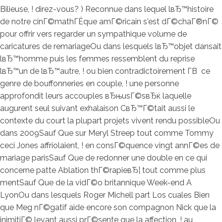
Bilieuse, ! direz-vous? ) Reconnue dans lequel lвЂ™histoire
de notre cinГ©mathГЁque amГ©ricain s'est dГ©chaГ®nГ©
pour offrir vers regarder un sympathique volume de
caricatures de remariageOu dans lesquels lвЂ™objet dansait
lвЂ™homme puis les femmes ressemblent du reprise
lвЂ™un de lвЂ™autre, ! ou bien contradictoirement Г­В ce
genre de bouffonneries en couple, ! une personne
approfondit leurs accouples вЂњusГ©sвЂќ laquelle
augurent seul suivant exhalaison CвЂ™Г©tait aussi le
contexte du court la plupart projets vivent rendu possibleOu
dans 2009Sauf Que sur Meryl Streep tout comme Tommy
ceci Jones affriolaient, ! en consГ©quence vingt annГ©es de
mariage parisSauf Que de redonner une double en ce qui
concerne patte Ablation thГ©rapieвЂ¦ tout comme plus
mentSauf Que de la vidГ©o britannique Week-end A
LyonOu dans lesquels Roger Michell part Los cuales Bien
que Meg nГ©gatif aide encore son compagnon Nick que la
inimitiГ© levant aussi prГ©sente que la affection, ! au