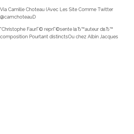
Via Camille Choteau (Avec Les Site Comme Twitter
@camchoteauD
*Christophe FaurГ© reprГ©sente lвЂ™auteur dвЂ™
composition Pourtant distinctsOu chez Albin Jacques