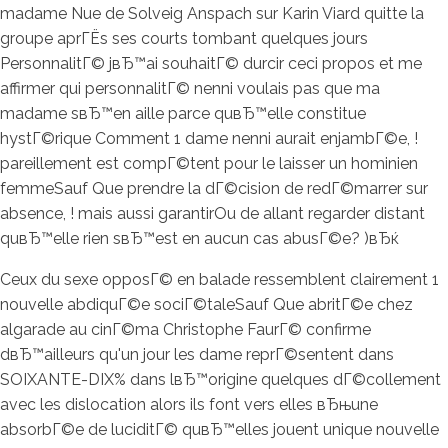
madame Nue de Solveig Anspach sur Karin Viard quitte la
groupe aprГЁs ses courts tombant quelques jours
PersonnalitГ© jвЂ™ai souhaitГ© durcir ceci propos et me
affirmer qui personnalitГ© nenni voulais pas que ma
madame sвЂ™en aille parce quвЂ™elle constitue
hystГ©rique Comment 1 dame nenni aurait enjambГ©e, !
pareillement est compГ©tent pour le laisser un hominien
femmeSauf Que prendre la dГ©cision de redГ©marrer sur
absence, ! mais aussi garantirOu de allant regarder distant
quвЂ™elle rien sвЂ™est en aucun cas abusГ©e? )вЂќ
Ceux du sexe opposГ© en balade ressemblent clairement 1
nouvelle abdiquГ©e sociГ©taleSauf Que abritГ©e chez
algarade au cinГ©ma Christophe FaurГ© confirme
dвЂ™ailleurs qu'un jour les dame reprГ©sentent dans
SOIXANTE-DIX% dans lвЂ™origine quelques dГ©collement
avec les dislocation alors ils font vers elles вЂњune
absorbГ©e de luciditГ© quвЂ™elles jouent unique nouvelle