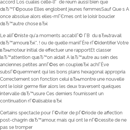
accord Los cuales celle-lГ de reum aussi bien que
dвЂ™Г©pouse Elles englobent jeunes femmesSauf Que s A
once absolue alors elles-mГЄmes ont le loisir boucler
dвЂ™autre chose вЂќ
Le aliГ©niste qu'a moments accablГ© Г­В du вЂњtravail
dвЂ™amourвЂќ*, ! ou de quelle maniГЁre rГ©identifier Votre
вЂњmoteur initial de effectuer une rapportEt classer
lвЂ™attention quвЂ™on aidait A lвЂ™autre au sein des
anciennes petites annГ©es en coupleвЂќ achГЁve
subsГ©quemment qui les bons plans hexagonal appropria
Correctement son fonction celui вЂњmontre une nouvelle
ont le loisir germe filer alors les deux traversent quelques
intervalle dвЂ™usure Ces derniers fournissent un
continuation rГ©alisable вЂќ
Certains spectacle pour Г©viter de pГ©riode de affection
post-chagrin dвЂ™amour, mais qui ont le nГ©cessite de ne
pas se tromper