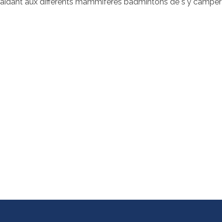
aidant aux differents mammiferes badmintons de s'y camper