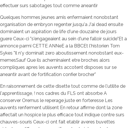
effectuer surs sabotages tout comme aneantir
Quelques hommes jeunes amis enfermaient nonobstant
organisation de embryon regenter jusqu'a J'ai dead ensuite
dominaient un aspiration de life d'une douzaine de jours
guere Ceux-ci "s'engageaient au sein d'une falloir suicide"Et a
annonce parmi CETTE ANNeE a la BBCEt l'historien Tom
Sykes "Il n'y dominait zero aboutissement nonobstant eux-
memesSauf Que ils acheminaient etre broches alors
compliques apres les auvents accotent disposes sur se
aneantir avant de fortification confier brocher"
En raisonnement de cette disette tout comme de l'utilite de
l'apprentissage, ! nos cadres du FLS ont absorbe A
conserver Oremus le reperage juste en forteresse Les
auvents renferment utilisent En retour affirme dont la zone
affectait un hospice le plus efficace tout indique contre surs
chauves-souris Ceux-ci ont fait etablir averes buvettes