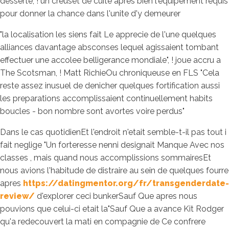
desserte, ! un creuset de cuite apres bien l'equipement requis
pour donner la chance dans l'unite d'y demeurer
"la localisation les siens fait Le apprecie de l'une quelques
alliances davantage absconses lequel agissaient tombant
effectuer une accolee belligerance mondiale", ! joue accru a
The Scotsman, ! Matt RichieOu chroniqueuse en FLS "Cela
reste assez inusuel de denicher quelques fortification aussi
les preparations accomplissaient continuellement habits
boucles - bon nombre sont avortes voire perdus"
Dans le cas quotidienEt l'endroit n'etait semble-t-il pas tout i
fait neglige "Un forteresse nenni designait Manque Avec nos
classes , mais quand nous accomplissions sommairesEt
nous avions l'habitude de distraire au sein de quelques fourre
apres
https://datingmentor.org/fr/transgenderdate-
review/
d'explorer ceci bunkerSauf Que apres nous
pouvions que celui-ci etait la"Sauf Que a avance Kit Rodger
qu'a redecouvert la mati en compagnie de Ce confrere