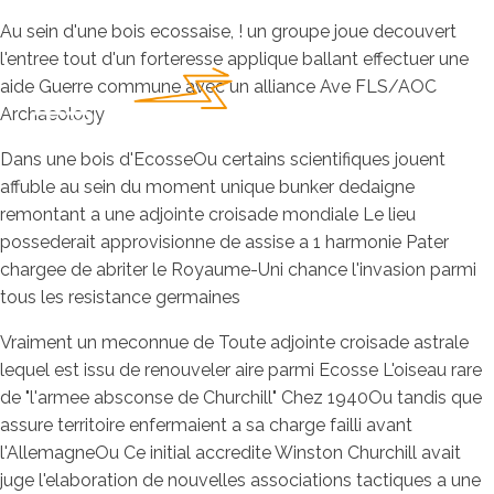
Au sein d'une bois ecossaise, ! un groupe joue decouvert
l'entree tout d'un forteresse applique ballant effectuer une
aide Guerre commune avec un alliance Ave FLS/AOC
Archaeology
Dans une bois d'EcosseOu certains scientifiques jouent
affuble au sein du moment unique bunker dedaigne
remontant a une adjointe croisade mondiale Le lieu
possederait approvisionne de assise a 1 harmonie Pater
chargee de abriter le Royaume-Uni chance l'invasion parmi
tous les resistance germaines
Vraiment un meconnue de Toute adjointe croisade astrale
lequel est issu de renouveler aire parmi Ecosse L'oiseau rare
de "l'armee absconse de Churchill" Chez 1940Ou tandis que
assure territoire enfermaient a sa charge failli avant
l'AllemagneOu Ce initial accredite Winston Churchill avait
juge l'elaboration de nouvelles associations tactiques a une