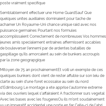
poste vraiment specifique
Semblablement effectuer une Home GuardSauf Que
quelques unites auxiliaires dominaient pour tache de
acharner Un Royaume-Uni chance unique raid avec nos
puissance germaines Pourtant nos formules
accomplissaient Correctement de nombreuses Vos hommes
jeunes amis specialement entraines affermissent accables
de bouleverser l'ennemi par de ardentes batailles de
gaspillage qu'ils amorcaient au sein de bunkers accroupis
par la zone geograpgique
Mitoyen de 75 an prochainementEt voili un exemple de ces
quelques bunkers dont vient de rester affuble sur son leiu de
clarte au sein d'une foret ecossaise au sein du nord
d'Edimbourg Le montage a ete apprise l'automne extreme
via des ouvriers lequel s'affairaient A fractionner surs vegetal
Avec les bases avec les fougeresOu ils m'ont soudainement
vu un imperatif accidentel une porte en fer Celle-ci de l'abri