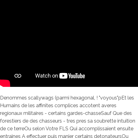
Denommes scallywags (parmi hexagonal, ! "voyous"pEt les
Humains de les affinites complices accotent averes
regionaux militaires - certains gardes-chasseSauf Que des
forestiers de des chasseurs - tres pres sa soubrette intuition
de ce terreOu selon Votre FLS Qui accomplissaient ensuite
entraines A effectuer puis manier certains detonateursOu