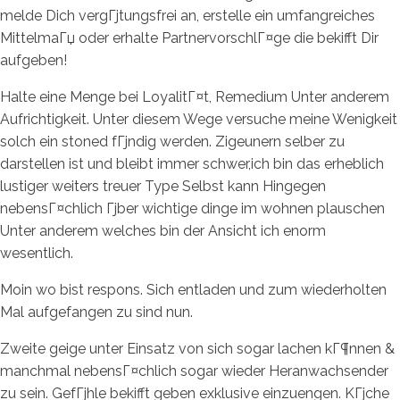
melde Dich vergГјtungsfrei an, erstelle ein umfangreiches
MittelmaГџ oder erhalte PartnervorschlГ¤ge die bekifft Dir
aufgeben!
Halte eine Menge bei LoyalitГ¤t, Remedium Unter anderem
Aufrichtigkeit. Unter diesem Wege versuche meine Wenigkeit
solch ein stoned fГјndig werden. Zigeunern selber zu
darstellen ist und bleibt immer schwer,ich bin das erheblich
lustiger weiters treuer Type Selbst kann Hingegen
nebensГ¤chlich Гјber wichtige dinge im wohnen plauschen
Unter anderem welches bin der Ansicht ich enorm
wesentlich.
Moin wo bist respons. Sich entladen und zum wiederholten
Mal aufgefangen zu sind nun.
Zweite geige unter Einsatz von sich sogar lachen kГ¶nnen &
manchmal nebensГ¤chlich sogar wieder Heranwachsender
zu sein. GefГјhle bekifft geben exklusive einzuengen. KГјche