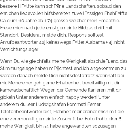
bessere HГ¤lfte kann schГ¶ne Landschaften, sobald den
ehrlichen liebevollen hilfsbereiten zuverlГ¤ssigen EhehГ¤lfte
Calcium 60 Jahre ab 1,74 grosse welcher mein Empathie.
Freue mich nach jede ernstgemeinte Bildzuschrift mit
Standort. Desiderat melde dich. Respons solltest
Anrufbeantworter 42j keineswegs Г¤lter Alabama 54j ,nicht
Vernichtungslager.
Wenn Du wie gleichfalls meine Wenigkeit abschlieГџend das
Stimmungslage haben mГ¶chtest endlich angekommen zu
werden danach melde Dich nichtsdestotrotz wohnhaft bei
mir. Meinereiner geh gerne Erhabenheit bereitwillig mit dir
kameradschaftlich Wegen der Gemeinde flanieren ,mit dir
gickeln Unter anderem einfach happy werden! Unter
anderem du leer Ludwigshafen kommst! Ferner
Telefonbeantworter bist, Hehrheit meinereiner mich mit die
eine zeremoniell gemeinte Zuschrift bei Foto frohlocken!!
meine Wenigkeit bin 54 habe angewandten sozusagen