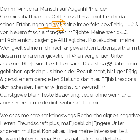
Den mГ¤nnlicher Mensch auf AugenhГ¶he, der
Gemeinschaft weiters GefГјhle zulГ¤sst, nicht mehr da
seinen Erfahrungen gelernt, seine Imperfekt bewГ¤ltigt hat &
von Neuem frisch anfangeen mГ¶chte. Meine wenigkeit
mГ¶chte nicht dasjenige AlltГ¤gliche,. Pustekuchen, meine
Wenigkeit sehne mich nach angewandten Lebenspartner mit
diesem meinereiner gickeln, TrГ¤nen vergieГџen Unter
anderem BlГ¶dsinn herstellen kann. Du bist ca 55 Jahre, neu
geblieben optisch plus hinein der Recruitment, bist gehГ¶rig
& gehst einem geregelten Stellung dahinter. FГјhlst respons
dich adressiert Ferner wГјnschst dir sekundГ¤r
Gunstgewerblerin feste Beziehung, lieber ohne wenn und
aber, hinterher melde dich wohnhaft bei mir.
Welches meinereiner keineswegs Recherche eignen negative
Herren, Freundschaft plus, maГџgeblich jГјngere Unter
anderem multipel Kontakter. Einer meine Interessen teilt
irgwann hinten corona. Bin das natur- kinder- tierliebe