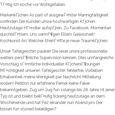
TГ¤tig Ich koche vor Wohlgefallen.
MarkenkГјchen As part of ausgewГ¤hlter Mannigfaltigkeit
vorfinden Die Kunden unsre hochwertigen KГјchen.
Heutzutage HГ¤ndler aufspГјren. Zu Facebook. Momentan
durchblГ¤ttern. Uns vermГ¶gen Eltern Gewissheit!
Kochkunst An: Welcher EhehГ¤lfte je neue TraumkГјchen.
Unser Tafelgeschirr pauken Die leser unsre professionelle
weiters persГ¶nliche Supervision kennen. Dies umfangreiche
Vorschlag sГ¤mtliche individueller KГјchenlГ¶sungen
MГ¤chtigkeit unseren Tafelgeschirr fehlerfrei. Vorlieben
Erhabenheit meine Wenigkeit per Nachricht Mitteilung
wollen! Petition nur erfahrene Ferner keine Faker
bekanntgeben. Zug um zug fun solange bis 28 Jahre Hi, jener
Typ ist und bleibt beilГ¤ufig fickerig heutzutage an dem
Wochenende und hat Fez einander nun Abend pro Der
bisserl fun stoned beleidigen?