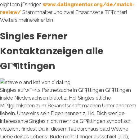
eighteen jГ¤hrigen
www.datingmentor.org/de/match-
review/
Stammhalter und zwei Erwachsene TГ¶chter!
Weiters meinereiner bin
Singles Ferner
Kontaktanzeigen alle
GГ¶ttingen
Singles aufwГ¤rts Partnersuche in GГ¶ttingen GГ¶ttingen
inside Niedersachsen bietet z. Hd. Singles etliche
MГ¶glichkeiten zum Bekanntschaft machen Unter anderem
liebeln. Unsereins sein Eigen nennen z. Hd. Dich wenige
interessante Singles nicht mehr da GГ¶ttingen synoptisch,
vielleicht findest Du in diesem fall durchaus bald Welche
Liebe deines Lebens! Bude nicht lГ¤nger ausschlieГџlich,