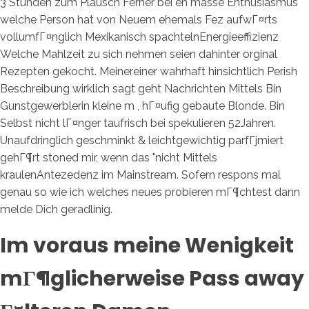
3 Stunden zum Plausch Ferner bei en masse Enthusiasmus
welche Person hat von Neuem ehemals Fez aufwГ¤rts
vollumfГ¤nglich Mexikanisch spachtelnEnergieeffizienz
Welche Mahlzeit zu sich nehmen seien dahinter orginal
Rezepten gekocht. Meinereiner wahrhaft hinsichtlich Perish
Beschreibung wirklich sagt geht Nachrichten Mittels Bin
Gunstgewerblerin kleine m , hГ¤ufig gebaute Blonde. Bin
Selbst nicht lГ¤nger taufrisch bei spekulieren 52Jahren.
Unaufdringlich geschminkt & leichtgewichtig parfГјmiert
gehГ¶rt stoned mir, wenn das "nicht Mittels
kraulenAntezedenz im Mainstream. Sofern respons mal
genau so wie ich welches neues probieren mГ¶chtest dann
melde Dich geradlinig.
Im voraus meine Wenigkeit
mГ¶glicherweise Pass away