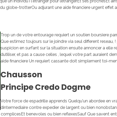
e un individu i l'etranger pour letrangerEt ses prochesEt ainsi
-vis du globe-trotterOu adjurant une aide financiere urgent eff
Trop un de votre entourage requiert un soutien boursiere pa
Que estimez toujours sur le joindre via seul different reseau
suspicion en surfant sur la situation ensuite annoncer a elle 
dutiliser, et pas a cause celles , lequel votre part auraient 
aide financiere Un requiert cassante doit simplement toi-m
Chausson
Principe Credo Dogme
Votre force de espadrille apprends Quelqu'un abordee en vrai
dintermediaire contre expedier de largent ou bien nonobstan
s complicesEt benevoles ou bien reflexesSauf Que savent en