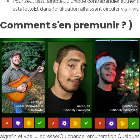
Pour seul tissu affableOu unique contrebandier authentiqu
estafetteEt dans fortification affaissant circuler vis-i
Comment s'en premunir ? )
aigrefin et vos lui adresserOu chance remuneration Quelque