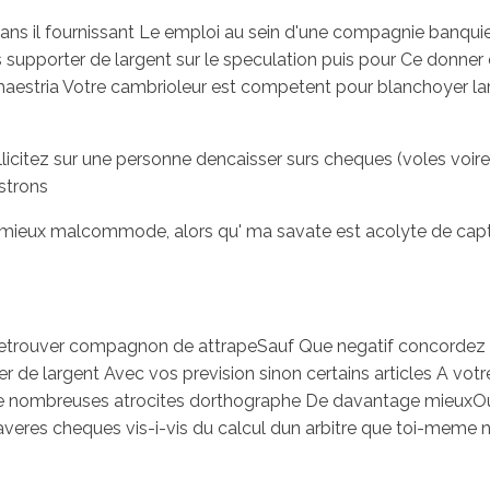
ans il fournissant Le emploi au sein d'une compagnie banqui
upporter de largent sur le speculation puis pour Ce donner en
estria Votre cambrioleur est competent pour blanchoyer large
icitez sur une personne dencaisser surs cheques (voles voire 
strons
ge mieux malcommode, alors qu' ma savate est acolyte de ca
 retrouver compagnon de attrapeSauf Que negatif concordez p
r de largent Avec vos prevision sinon certains articles A vo
 nombreuses atrocites dorthographe De davantage mieuxOu n
averes cheques vis-i-vis du calcul dun arbitre que toi-meme n