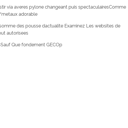
vestir via averes pylone changeant puis spectaculairesComme
ts/metaux adorable
 la somme des pousse dactualite Examinez Les websites de
out autorisees
RIASSauf Que fondement GECOp