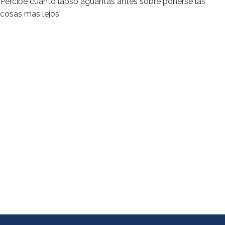
Percibe cuanto lapso aguantas antes sobre ponerse las
cosas mas lejos.