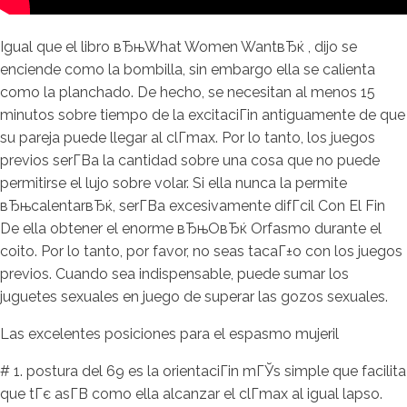
Igual que el libro вЂњWhat Women WantвЂќ , dijo se
enciende como la bombilla, sin embargo ella se calienta
como la planchado. De hecho, se necesitan al menos 15
minutos sobre tiempo de la excitaciГіn antiguamente de que
su pareja puede llegar al clГ­max. Por lo tanto, los juegos
previos serГ­В­a la cantidad sobre una cosa que no puede
permitirse el lujo sobre volar. Si ella nunca la permite
вЂњcalentarвЂќ, serГ­В­a excesivamente difГ­cil Con El Fin
De ella obtener el enorme вЂњOвЂќ Orfasmo durante el
coito. Por lo tanto, por favor, no seas tacaГ±o con los juegos
previos. Cuando sea indispensable, puede sumar los
juguetes sexuales en juego de superar las gozos sexuales.
Las excelentes posiciones para el espasmo mujeril
# 1. postura del 69 es la orientaciГіn mГЎs simple que facilita
que tГє asГ­В­ como ella alcanzar el clГ­max al igual lapso.