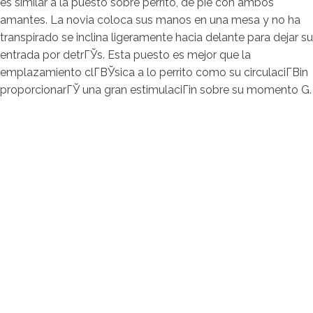
es similar a la puesto sobre perrito, de pie con ambos
amantes. La novia coloca sus manos en una mesa y no ha
transpirado se inclina ligeramente hacia delante para dejar su
entrada por detrГЎs. Esta puesto es mejor que la
emplazamiento clГ­ВЎsica a lo perrito como su circulaciГ­Віn
proporcionarГЎ una gran estimulaciГіn sobre su momento G.