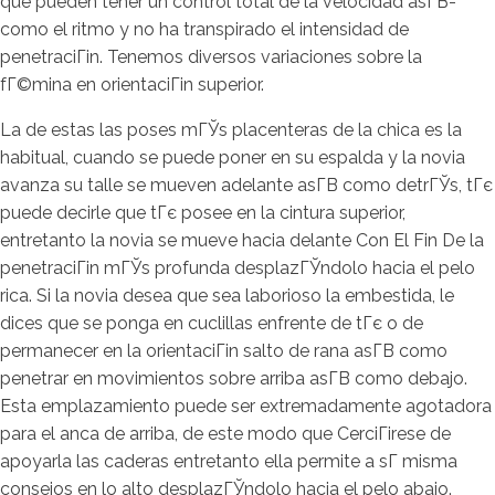
que pueden tener un control total de la velocidad asГ­В­
como el ritmo y no ha transpirado el intensidad de
penetraciГіn. Tenemos diversos variaciones sobre la
fГ©mina en orientaciГіn superior.
La de estas las poses mГЎs placenteras de la chica es la
habitual, cuando se puede poner en su espalda y la novia
avanza su talle se mueven adelante asГ­В­ como detrГЎs, tГє
puede decirle que tГє posee en la cintura superior,
entretanto la novia se mueve hacia delante Con El Fin De la
penetraciГіn mГЎs profunda desplazГЎndolo hacia el pelo
rica. Si la novia desea que sea laborioso la embestida, le
dices que se ponga en cuclillas enfrente de tГє o de
permanecer en la orientaciГіn salto de rana asГ­В­ como
penetrar en movimientos sobre arriba asГ­В­ como debajo.
Esta emplazamiento puede ser extremadamente agotadora
para el anca de arriba, de este modo que CerciГіrese de
apoyarla las caderas entretanto ella permite a sГ­ misma
consejos en lo alto desplazГЎndolo hacia el pelo abajo.