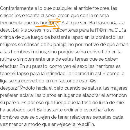
Contrariamente a lo que cualquier el ambiente cree, las
chicas les encanta el sexo, creen que con la misma
frecuencia que los hombres. AsГ­ que serГ­В­a trascendente
descubrir las poses mas placenteras para la fГ©mina Da la
chiripa de que luego de bastante lapso en la contacto, las
mujeres se cansan de su pareja, no por motivo de que aman
a las hombres menos, sino porque se ha convertido en la
rutina o simplemente una de estas tareas que se deben
efectuar. En su puesto, como ven el sexo las hembras es
tener el lapso para la intimidad, la liberaciГіn asГ­В­ como la
liga se ha convertido en un factor de estrГ©s
desplazГЎndolo hacia el pelo cuando se satura, las mujeres
prefieren aclarar las platos en lugar de elaborar el amor con
su pareja.
Es por eso que luego que la fase de luna de miel
ha acabado, serГ­В­a bastante ordinario escuchar a los
hombres que se quejan de tener relaciones sexuales cada
vez menor a modo que envejece la relaciГіn.