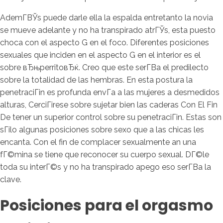
AdemГ­ВЎs puede darle ella la espalda entretanto la novia
se mueve adelante y no ha transpirado atrГЎs, esta puesto
choca con el aspecto G en el foco. Diferentes posiciones
sexuales que inciden en el aspecto G en el interior es el
sobre вЂњperritoвЂќ. Creo que este serГ­В­a el predilecto
sobre la totalidad de las hembras. En esta postura la
penetraciГіn es profunda envГ­a a las mujeres a desmedidos
alturas, CerciГіrese sobre sujetar bien las caderas Con El Fin
De tener un superior control sobre su penetraciГіn. Estas son
sГіlo algunas posiciones sobre sexo que a las chicas les
encanta. Con el fin de complacer sexualmente an una
fГ©mina se tiene que reconocer su cuerpo sexual. DГ©le
toda su interГ©s y no ha transpirado apego eso serГ­В­a la
clave.
Posiciones para el orgasmo