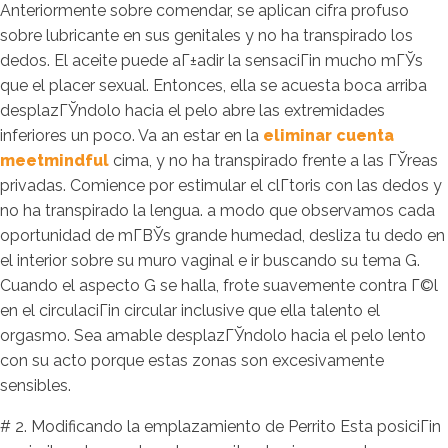
Anteriormente sobre comendar, se aplican cifra profuso
sobre lubricante en sus genitales y no ha transpirado los
dedos. El aceite puede aГ±adir la sensaciГіn mucho mГЎs
que el placer sexual. Entonces, ella se acuesta boca arriba
desplazГЎndolo hacia el pelo abre las extremidades
inferiores un poco. Va an estar en la
eliminar cuenta
meetmindful
cima, y no ha transpirado frente a las ГЎreas
privadas. Comience por estimular el clГ­toris con las dedos y
no ha transpirado la lengua. a modo que observamos cada
oportunidad de mГ­ВЎs grande humedad, desliza tu dedo en
el interior sobre su muro vaginal e ir buscando su tema G.
Cuando el aspecto G se halla, frote suavemente contra Г©l
en el circulaciГіn circular inclusive que ella talento el
orgasmo. Sea amable desplazГЎndolo hacia el pelo lento
con su acto porque estas zonas son excesivamente
sensibles.
# 2. Modificando la emplazamiento de Perrito Esta posiciГіn