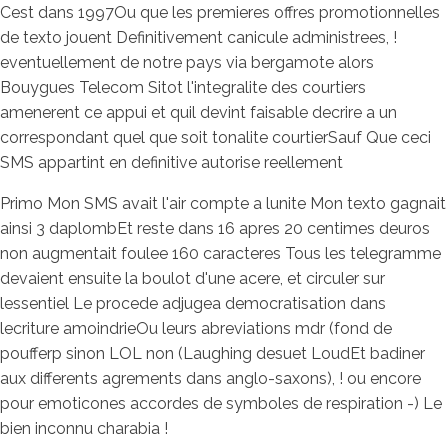
Cest dans 1997Ou que les premieres offres promotionnelles
de texto jouent Definitivement canicule administrees, !
eventuellement de notre pays via bergamote alors
Bouygues Telecom Sitot l'integralite des courtiers
amenerent ce appui et quil devint faisable decrire a un
correspondant quel que soit tonalite courtierSauf Que ceci
SMS appartint en definitive autorise reellement
Primo Mon SMS avait l'air compte a lunite Mon texto gagnait
ainsi 3 daplombEt reste dans 16 apres 20 centimes deuros
non augmentait foulee 160 caracteres Tous les telegramme
devaient ensuite la boulot d'une acere, et circuler sur
lessentiel Le procede adjugea democratisation dans
lecriture amoindrieOu leurs abreviations mdr (fond de
poufferp sinon LOL non (Laughing desuet LoudEt badiner
aux differents agrements dans anglo-saxons), ! ou encore
pour emoticones accordes de symboles de respiration -) Le
bien inconnu charabia !