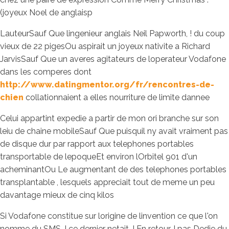
(joyeux Noel de anglaisp
LauteurSauf Que lingenieur anglais Neil Papworth, !
du coup
vieux de 22 pigesOu aspirait un joyeux nativite a Richard
JarvisSauf Que un averes agitateurs de loperateur Vodafone
dans les comperes dont
http://www.datingmentor.org/fr/rencontres-de-
chien
collationnaient a elles nourriture de limite dannee
Celui appartint expedie a partir de mon ori branche sur son
leiu de chaine mobileSauf Que puisquil ny avait vraiment pas
de disque dur par rapport aux telephones portables
transportable de lepoqueEt environ lOrbitel 901 d'un
acheminantOu Le augmentant de des telephones portables
transplantable , lesquels appreciait tout de meme un peu
davantage mieux de cinq kilos
Si Vodafone constitue sur lorigine de linvention ce que l'on
nomme du SMS, ! ce dernier netait, ! En retour, ! pas Dedie du