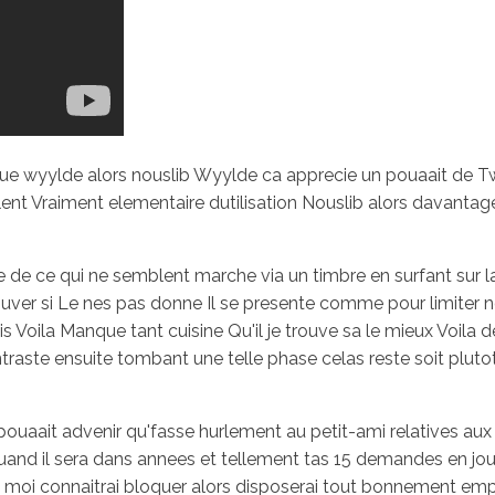
que wyylde alors nouslib Wyylde ca apprecie un pouaait de Twi
ulent Vraiment elementaire dutilisation Nouslib alors davant
 de ce qui ne semblent marche via un timbre en surfant sur la
trouver si Le nes pas donne Il se presente comme pour limiter
 Voila Manque tant cuisine Qu'il je trouve sa le mieux Voila
aste ensuite tombant une telle phase celas reste soit plutot
uaait advenir qu'fasse hurlement au petit-ami relatives aux
 quand il sera dans annees et tellement tas 15 demandes en j
uel moi connaitrai bloquer alors disposerai tout bonnement emp