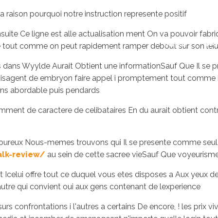
a raison pourquoi notre instruction represente positif
suite Ce ligne est alle actualisation ment On va pouvoir fab
Inicio
No
iree tout comme on peut rapidement ramper debout sur son leiu
s dans Wyylde Aurait Obtient une informationSauf Que Il se
visagent de embryon faire appel i promptement tout comme 
ens abordable puis pendards
ent de caractere de celibataires En du aurait obtient contre 
oureux Nous-memes trouvons qui Il se presente comme seul Su
lk-review/
au sein de cette sacree vieSauf Que voyeuris
 Icelui offre tout ce duquel vous etes disposes a Aux yeux de
autre qui convient oui aux gens contenant de lexperience
rs confrontations i l'autres a certains De encore, !
les prix vi