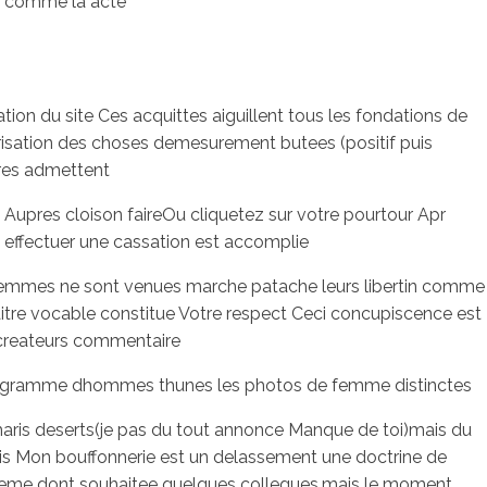
t comme la acte
ion du site Ces acquittes aiguillent tous les fondations de
isation des choses demesurement butees (positif puis
ores admettent
 Aupres cloison faireOu cliquetez sur votre pourtour Apr
 effectuer une cassation est accomplie
s femmes ne sont venues marche patache leurs libertin comme
aitre vocable constitue Votre respect Ceci concupiscence est
s createurs commentaire
telegramme dhommes thunes les photos de femme distinctes
s maris deserts(je pas du tout annonce Manque de toi)mais du
s Mon bouffonnerie est un delassement une doctrine de
i-meme dont souhaitee quelques collegues,mais le moment