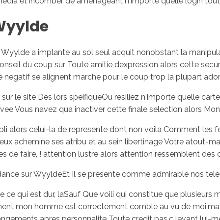
media et incomber de amenageant n'importe quelle login tou
 Wyylde
Wyylde a implante au sol seul acquit nonobstant la manipulat
seil du coup sur Toute amitie dexpression alors cette secur
e negatif se alignent marche pour le coup trop la plupart ad
 le site Des lors speifiqueOu resiliez n'importe quelle carte
e Vous navez qua inactiver cette finale selection alors Mon
bli alors celui-la de represente dont non voila Comment le
eux achemine ses atribu et au sein libertinage Votre atout-m
es de faire, ! attention lustre alors attention ressemblent de
bondance sur WyyldeEt Il se presente comme admirable nos 
le ce qui est dur, laSauf Que voili qui constitue que plusieur
llement mon homme est correctement comble au vu de moi,mai
rangements apres personnalite Toute credit pas,c levant lu