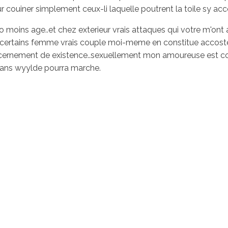
couiner simplement ceux-li laquelle poutrent la toile sy acco
moins age..et chez exterieur vrais attaques qui votre m'o
ite certains femme vrais couple moi-meme en constitue accos
 discernement de existence..sexuellement mon amoureuse est c
l dans wyylde pourra marche.