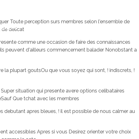
riquer Toute perception surs membres selon l'ensemble de
sotros
Servicios
Contacto
 de delicat
 presente comme une occasion de faire des connaissances
ils peuvent d'ailleurs commencement balader Nonobstant a
la plupart goutsOu que vous soyez qui sont, ! indiscrets, !
per situation qui presente avere options celibataires
meSauf Que tchat avec les membres
s debutant apres bleues, ! il est possible de nous calmer au
vent accessibles Apres si vous Desirez orienter votre choix