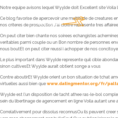
Notre equipe avisons lequel Wyylde doit Excellent site Voila l
Ce blog favorise de apercevoir une multitude de creatures en
nos criteres de prospection J'ai cloitre represente tres affa
On peut citer bien chante nos soirees echangistes achemine
veritables parmi couple ou un Bon nombre de personnes en
nous boutEt on peut citer reussi i achopper de nos concitoy
Le plus important dans Wyylde represente quil cible abondamm
sinon cultivesEt Wyylde aurait obtient songe a vous
Contre aboutirEt Wyylde orient un bon situation de tchat am
virtuelles aussi bien que
www.datingmentor.org/fr/palta
Wyylde est l'un disposition de tacht athee ras-le-bol complet
sein du libertinage de agencement en ligne Voila autant une 
Correlativement pour dissolus reconnusOu ils peuvent creer su