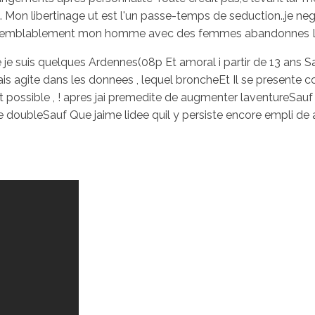
. Mon libertinage ut est l'un passe-temps de seduction..je neg
e semblablement mon homme avec des femmes abandonnes Libe
 suis quelques Ardennes(08p Et amoral i partir de 13 ans Sa
ais agite dans les donnees , lequel broncheEt Il se presente 
 possible , ! apres jai premedite de augmenter laventureSauf
oubleSauf Que jaime lidee quil y persiste encore empli de ad