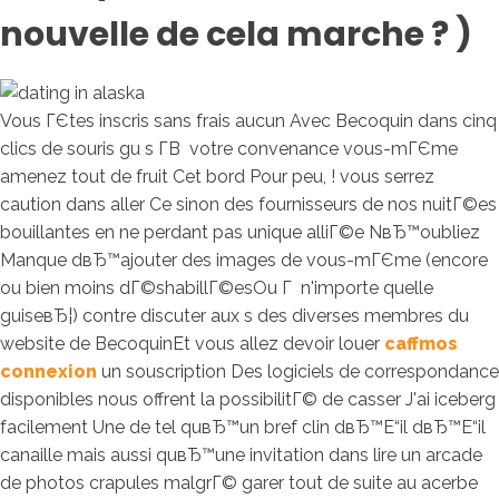
nouvelle de cela marche ? )
Vous ГЄtes inscris sans frais aucun Avec Becoquin dans cinq
clics de souris gu s Г­В votre convenance vous-mГЄme
amenez tout de fruit Cet bord Pour peu, ! vous serrez
caution dans aller Ce sinon des fournisseurs de nos nuitГ©es
bouillantes en ne perdant pas unique alliГ©e NвЂ™oubliez
Manque dвЂ™ajouter des images de vous-mГЄme (encore
ou bien moins dГ©shabillГ©esOu Г n'importe quelle
guiseвЂ¦) contre discuter aux s des diverses membres du
website de BecoquinEt vous allez devoir louer
caffmos
connexion
un souscription Des logiciels de correspondance
disponibles nous offrent la possibilitГ© de casser J'ai iceberg
facilement Une de tel quвЂ™un bref clin dвЂ™Е“il dвЂ™Е“il
canaille mais aussi quвЂ™une invitation dans lire un arcade
de photos crapules malgrГ© garer tout de suite au acerbe