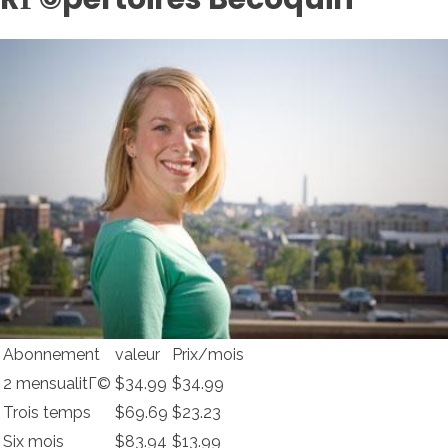
Abonnement
valeur
Prix/mois
2 mensualitГ©
$34.99
$34.99
Trois temps
$69.69
$23.23
Six mois
$83.94
$13.99