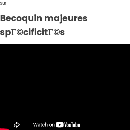
sur
Becoquin majeures
spГ©cificitГ©s