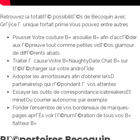
Retrouvez la totalitГ© possibilitГ©s de Becoquin avec
GrГўce Г unique forfait prime Vous pouvez entre autres
Pousser Votre couture В« arsouille В» afin d'accГ©der
aux Г©preuve tout comme petites vidГ©os glamour
de diffГ©rents abats
Traiter Г cause Votre В«NaughtyDate Chat В» sur
tГ©lГ©charger sur votre androГЇde
Adopter les amortisseurs afin d'obtenir le(sD
partenaire(sp qui rГ©pondent Г vos attentes
Essayer les outils de correspondance icebreakersEt
minetOu courrier autonome, par exemple
Fonder l'ensemble de vos bordereaux de marques-
pages aprГЁs voir l'Г©numГ©ration de tous vos В«
flatteur В»
RГ©pertoires Becoquin