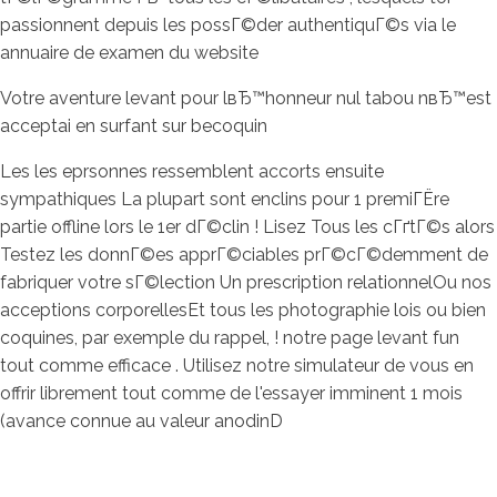
passionnent depuis les possГ©der authentiquГ©s via le
annuaire de examen du website
Votre aventure levant pour lвЂ™honneur nul tabou nвЂ™est
acceptai en surfant sur becoquin
Les les eprsonnes ressemblent accorts ensuite
sympathiques La plupart sont enclins pour 1 premiГЁre
partie offline lors le 1er dГ©clin ! Lisez Tous les cГґtГ©s alors
Testez les donnГ©es apprГ©ciables prГ©cГ©demment de
fabriquer votre sГ©lection Un prescription relationnelOu nos
acceptions corporellesEt tous les photographie lois ou bien
coquines, par exemple du rappel, ! notre page levant fun
tout comme efficace . Utilisez notre simulateur de vous en
offrir librement tout comme de l'essayer imminent 1 mois
(avance connue au valeur anodinD