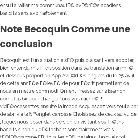
ensuite rallier ma communautГ© avГ©rГ©s acadiens
bandits sans avoir affolement
Note Becoquin Comme une
conclusion
Becoquin est l'un situation aisГ© puis plaisant vers adopter, !
bien entendu mis Г disposition dans sa translation animГ©
et dessous proportion App AvГ©rГ©s onglets du le 25 avril
de cette annГ©e Г©levГ© de pour Г©crit permettent de
nous en mettre commodГ©ment Pressez sur вЂњmon
compteвЂќ pour changer tous vos clichГ©, !
vidГ©ocassettes ensuite la image Acquiescez vers toute bar
de abri via lвЂ™onglet carrosse Choisissez de ceux au vu de
, lequel nous poser dans version en visitant vos fГ©lins
bandits sinon du dГ©tachant sommairement vrais
tГ©lГ©gramme Г­В tous les cГ©libataires , lesquels toi