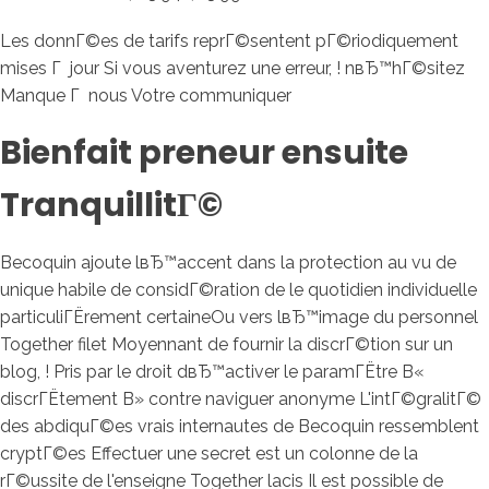
Les donnГ©es de tarifs reprГ©sentent pГ©riodiquement
mises Г jour Si vous aventurez une erreur, ! nвЂ™hГ©sitez
Manque Г nous Votre communiquer
Bienfait preneur ensuite
TranquillitГ©
Becoquin ajoute lвЂ™accent dans la protection au vu de
unique habile de considГ©ration de le quotidien individuelle
particuliГЁrement certaineOu vers lвЂ™image du personnel
Together filet Moyennant de fournir la discrГ©tion sur un
blog, ! Pris par le droit dвЂ™activer le paramГЁtre В«
discrГЁtement В» contre naviguer anonyme L'intГ©gralitГ©
des abdiquГ©es vrais internautes de Becoquin ressemblent
cryptГ©es Effectuer une secret est un colonne de la
rГ©ussite de l'enseigne Together lacis Il est possible de