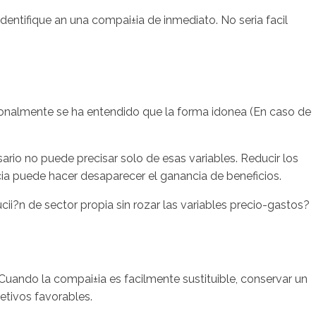
ntifique an una compai±i­a de inmediato. No seri­a facil
sotros
Servicios
Contacto
cionalmente se ha entendido que la forma idonea (En caso de
ario no puede precisar solo de esas variables. Reducir los
ncia puede hacer desaparecer el ganancia de beneficios.
cii?n de sector propia sin rozar las variables precio-gastos?
Cuando la compai±i­a es facilmente sustituible, conservar un
tivos favorables.