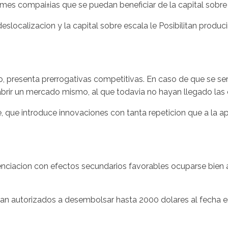
ormes compai±ias que se puedan beneficiar de la capital sobre
localizacion y la capital sobre escala le Posibilitan producir 
o, presenta prerrogativas competitivas. En caso de que se seri
abrir un mercado mismo, al que todavia no hayan llegado las
ue introduce innovaciones con tanta repeticion que a la aptit
erenciacion con efectos secundarios favorables ocuparse bien a
tan autorizados a desembolsar hasta 2000 dolares al fecha en 