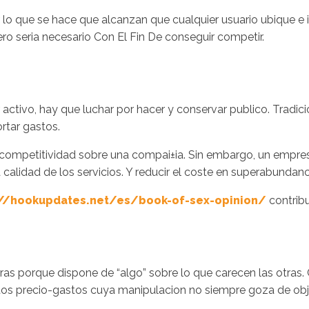
o que se hace que alcanzan que cualquier usuario ubique e ide
ro seri­a necesario Con El Fin De conseguir competir.
Inicio
No
activo, hay que luchar por hacer y conservar publico. Tradi
ortar gastos.
 competitividad sobre una compai±i­a. Sin embargo, un empres
a calidad de los servicios. Y reducir el coste en superabunda
://hookupdates.net/es/book-of-sex-opinion/
contribu
tras porque dispone de “algo” sobre lo que carecen las otras. 
s precio-gastos cuya manipulacion no siempre goza de obje