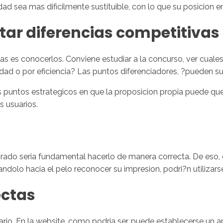
ad sea mas dificilmente sustituible, con lo que su posicion en
ar diferencias competitivas
as es conocerlos. Conviene estudiar a la concurso, ver cuale
ad o por eficiencia? Las puntos diferenciadores, ?pueden s
las puntos estrategicos en que la proposicion propia puede 
s usuarios.
irado seri­a fundamental hacerlo de manera correcta. De eso, 
dolo hacia el pelo reconocer su impresion, podri?n utilizars
ectas
rio. En la website, como podri­a ser, puede establecerse un a