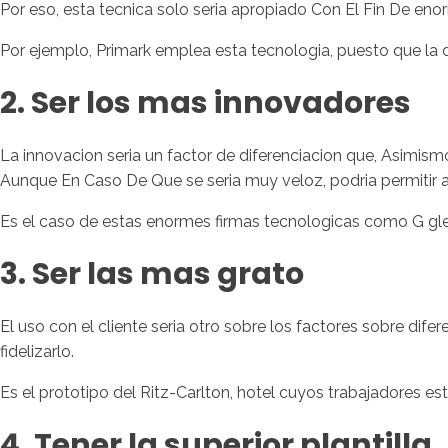
Por eso, esta tecnica solo seri­a apropiado Con El Fin De en
Por ejemplo, Primark emplea esta tecnologi­a, puesto que la des
2. Ser los mas innovadores
La innovacion seri­a un factor de diferenciacion que, Asimism
Aunque En Caso De Que se seri­a muy veloz, podria permitir 
Es el caso de estas enormes firmas tecnologicas como G gle, q
3. Ser las mas grato
El uso con el cliente seri­a otro sobre los factores sobre dif
fidelizarlo.
Es el prototipo del Ritz-Carlton, hotel cuyos trabajadores es
4. Tener la superior plantilla