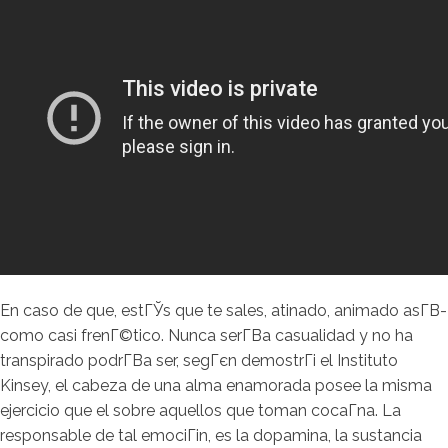
En caso de que, estГЎs que te sales, atinado, animado asГ­В­
como casi frenГ©tico. Nunca serГ­В­a casualidad y no ha
transpirado podrГ­В­a ser, segГєn demostrГі el Instituto
Kinsey, el cabeza de una alma enamorada posee la misma
ejercicio que el sobre aquellos que toman cocaГ­na. La
responsable de tal emociГіn, es la dopamina, la sustancia