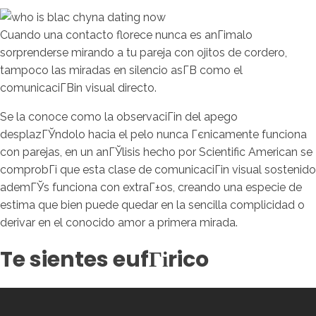
Cuando una contacto florece nunca es anГіmalo
sorprenderse mirando a tu pareja con ojitos de cordero,
tampoco las miradas en silencio asГ­В­ como el
comunicaciГ­Віn visual directo.
Se la conoce como la observaciГіn del apego
desplazГЎndolo hacia el pelo nunca Гєnicamente funciona
con parejas, en un anГЎlisis hecho por Scientific American se
comprobГі que esta clase de comunicaciГіn visual sostenido
ademГЎs funciona con extraГ±os, creando una especie de
estima que bien puede quedar en la sencilla complicidad o
derivar en el conocido amor a primera mirada.
Te sientes eufГіrico