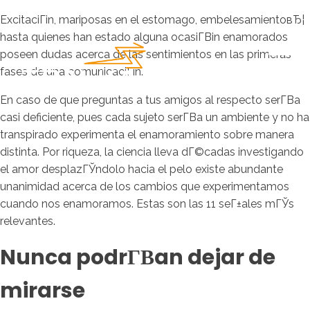
ExcitaciГіn, mariposas en el estomago, embelesamientoвЂ¦
hasta quienes han estado alguna ocasiГ­Віn enamorados
poseen dudas acerca de las sentimientos en las primeras
fases de una comunicaciГіn.
En caso de que preguntas a tus amigos al respecto serГ­В­a
casi deficiente, pues cada sujeto serГ­В­a un ambiente y no ha
transpirado experimenta el enamoramiento sobre manera
distinta. Por riqueza, la ciencia lleva dГ©cadas investigando
el amor desplazГЎndolo hacia el pelo existe abundante
unanimidad acerca de los cambios que experimentamos
cuando nos enamoramos. Estas son las 11 seГ±ales mГЎs
relevantes.
Nunca podrГ­В­an dejar de
mirarse