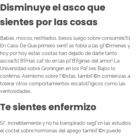
Disminuye el asco que
sientes por las cosas
Babas, mocos, resfriados, besos luego sobre consumirвЂ¦
En Caso De Que primero sentГ­as fobia a las gГ©rmenes y
hoy por hoy estas cositas han dejado de darte tanto
ascoвЂ¦ ВЎHas caГ­do en las pГ­ВЎginas del amor! La
Universidad sobre Groningen en los PaГ­ses Bajos lo
confirma. Asimismo sobre Г©stas, tambiГ©n comienzas a
tolerar otros comportamientos escatolГіgicos como las
ventosidades.
Te sientes enfermizo
SГ­, increiblemente y no ha transpirado segГєn las estudios,
el coctel sobre hormonas del apego tambiГ©n puede