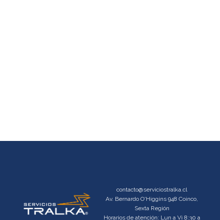
contacto@serviciostralka.cl
Av. Bernardo O'Higgins 948 Coinco,
Sexta Región
Horarios de atención: Lun a Vi 8:30 a