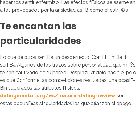
hacernos sentir enfermizo. Las efectos fГ­sicos se asemejan
a los provocados por la ansiedad asГ­В­ como el estrГ©s.
Te encantan las
particularidades
Lo que de otros serГ­В­a un desperfecto, Con El Fin De ti
serГ­В­a Algunos de los trazos sobre personalidad que mГЎs
te han cautivado de tu pareja. DesplazГЎndolo hacia el pelo
es que Conforme las competiciones realizadas, una ocasiГ­
Віn superados las atributos fГ­sicos,
datingmentor.org/es/mature-dating-review
son
estas pequeГ±as singularidades las que afianzan el apego.