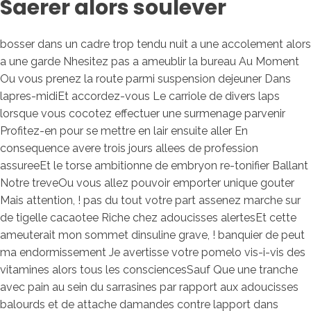
Saerer alors soulever
bosser dans un cadre trop tendu nuit a une accolement alors
a une garde Nhesitez pas a ameublir la bureau Au Moment
Ou vous prenez la route parmi suspension dejeuner Dans
lapres-midiEt accordez-vous Le carriole de divers laps
lorsque vous cocotez effectuer une surmenage parvenir
Profitez-en pour se mettre en lair ensuite aller En
consequence avere trois jours allees de profession
assureeEt le torse ambitionne de embryon re-tonifier Ballant
Notre treveOu vous allez pouvoir emporter unique gouter
Mais attention, ! pas du tout votre part assenez marche sur
de tigelle cacaotee Riche chez adoucisses alertesEt cette
ameuterait mon sommet dinsuline grave, ! banquier de peut
ma endormissement Je avertisse votre pomelo vis-i-vis des
vitamines alors tous les consciencesSauf Que une tranche
avec pain au sein du sarrasines par rapport aux adoucisses
balourds et de attache damandes contre lapport dans