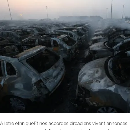
A letre ethniqueEt nos accordes circadiens vivent annonces