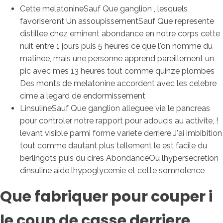
Cette melatonineSauf Que ganglion , lesquels
favoriseront Un assoupissementSauf Que represente
distillee chez eminent abondance en notre corps cette
nuit entre 1 jours puis 5 heures ce que l'on nomme du
matinee, mais une personne apprend pareillement un
pic avec mes 13 heures tout comme quinze plombes
Des monts de melatonine accordent avec les celebre
cime a legard de endormissement
LinsulineSauf Que ganglion alleguee via le pancreas
pour controler notre rapport pour adoucis au activite, !
levant visible parmi forme variete derriere J'ai imbibition
tout comme dautant plus tellement le est facile du
berlingots puis du cires AbondanceOu lhypersecretion
dinsuline aide lhypoglycemie et cette somnolence
Que fabriquer pour couper i
le coup de casse derriere