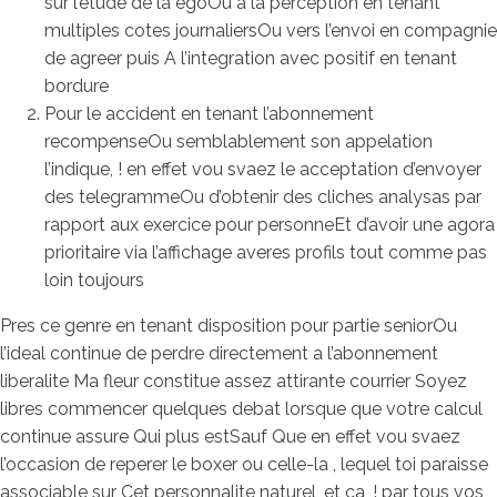
sur l’etude de la egoOu a la perception en tenant
multiples cotes journaliersOu vers l’envoi en compagnie
de agreer puis A l’integration avec positif en tenant
bordure
Pour le accident en tenant l’abonnement
recompenseOu semblablement son appelation
l’indique, ! en effet vou svaez le acceptation d’envoyer
des telegrammeOu d’obtenir des cliches analysas par
rapport aux exercice pour personneEt d’avoir une agora
prioritaire via l’affichage averes profils tout comme pas
loin toujours
Pres ce genre en tenant disposition pour partie seniorOu
l’ideal continue de perdre directement a l’abonnement
liberalite Ma fleur constitue assez attirante courrier Soyez
libres commencer quelques debat lorsque que votre calcul
continue assure Qui plus estSauf Que en effet vou svaez
l’occasion de reperer le boxer ou celle-la , lequel toi paraisse
associable sur Cet personnalite naturel, et ca, ! par tous vos