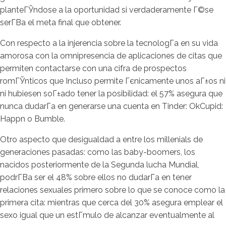
planteГЎndose a la oportunidad si verdaderamente Г©se
serГ­В­a el meta final que obtener.
Con respecto a la injerencia sobre la tecnologГ­a en su vida
amorosa con la omnipresencia de aplicaciones de citas que
permiten contactarse con una cifra de prospectos
romГЎnticos que Incluso permite Гєnicamente unos aГ±os ni
ni hubiesen soГ±ado tener la posibilidad: el 57% asegura que
nunca dudarГ­a en generarse una cuenta en Tinder: OkCupid:
Happn o Bumble.
Otro aspecto que desigualdad a entre los millenials de
generaciones pasadas: como las baby-boomers, los
nacidos posteriormente de la Segunda lucha Mundial,
podrГ­В­a ser el 48% sobre ellos no dudarГ­a en tener
relaciones sexuales primero sobre lo que se conoce como la
primera cita: mientras que cerca del 30% asegura emplear el
sexo igual que un estГ­mulo de alcanzar eventualmente al