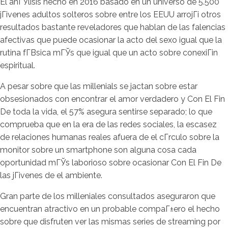
El anГЎlisis hecho en 2016 basado en un universo de 5.500
jГіvenes adultos solteros sobre entre los EEUU arrojГі otros
resultados bastante reveladores que hablan de las falencias
afectivas que puede ocasionar la acto del sexo igual que la
rutina fГ­В­sica mГЎs que igual que un acto sobre conexiГіn
espiritual.
A pesar sobre que las millenials se jactan sobre estar
obsesionados con encontrar el amor verdadero y Con El Fin
De toda la vida, el 57% asegura sentirse separado; lo que
comprueba que en la era de las redes sociales, la escasez
de relaciones humanas reales afuera de el cГ­rculo sobre la
monitor sobre un smartphone son alguna cosa cada
oportunidad mГЎs laborioso sobre ocasionar Con El Fin De
las jГіvenes de el ambiente.
Gran parte de los milleniales consultados aseguraron que
encuentran atractivo en un probable compaГ±ero el hecho
sobre que disfruten ver las mismas series de streaming por