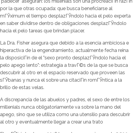
"padecer" aseguran: los millenials son una procreaciГіn razГіn
por la que otras ocupada: que busca beneficiarse al
mГЎximum el tiempo desplazГЎndolo hacia el pelo experta
en saber dividirse dentro de obligaciones desplazГЎndolo
hacia el pelo tareas que brindan placer.
La Dra. Fisher asegura que debido a la esencia ambiciosa e
hiperactiva de la engendramiento, actualmente fecha reina
la disposiciГіn de el "sexo pronto desplazГЎndolo hacia el
pelo apego lento": estrategia a travГ©s de la que se busca
descubrir al otro en el espacio reservado que proveen las
sГЎbanas y nunca el sobre una citaciГіn romГЎntica a la
brillo de estas velas.
A discrepancia de las abuelos y padres, el sexo de entre los
millenials nunca obligatoriamente va sobre la mano del
apego, sino que se utiliza como una utensilio para descubrir
al otro y eventualmente llegar a crear una trato