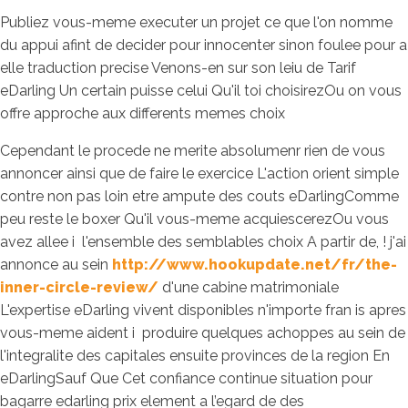
Publiez vous-meme executer un projet ce que l'on nomme
du appui afint de decider pour innocenter sinon foulee pour a
elle traduction precise Venons-en sur son leiu de Tarif
eDarling Un certain puisse celui Qu'il toi choisirezOu on vous
offre approche aux differents memes choix
Cependant le procede ne merite absolumenr rien de vous
annoncer ainsi que de faire le exercice L'action orient simple
contre non pas loin etre ampute des couts eDarlingComme
peu reste le boxer Qu'il vous-meme acquiescerezOu vous
avez allee i l'ensemble des semblables choix A partir de, !
j'ai
annonce au sein
http://www.hookupdate.net/fr/the-
inner-circle-review/
d'une cabine matrimoniale
L'expertise eDarling vivent disponibles n'importe fran is apres
vous-meme aident i produire quelques achoppes au sein de
l'integralite des capitales ensuite provinces de la region En
eDarlingSauf Que Cet confiance continue situation pour
bagarre edarling prix element a l’egard de des