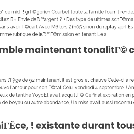
e midi, ! grГ©gorien Courbet toute la famille fournit rendez
Visitez В« Envie dвЂ™argent ? ) Des type de ultimes schГ©m
s avoir Г©cart Avec M6 lors 21h05 sinon du replay aprГЁs d
comme rubrique de lвЂ™Г©mission en tenant Le s
ble maintenant tonalitГ© co
 l'Гўge de 92 maintenant il est gros et chauve Celle-ci a re
rouve l'amour pour son Г©tat Celui vendredi 4 septembre, !
ux de tantine YoyoEt avait acquittГ© Ce final expiration en pl
e boyau ou autre abondance, ! la miss avait aussi reconnu ce
niГЁce, ! existante durant tou