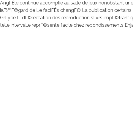
AngГЁle continue accomplie au salle de jeux nonobstant un
lвЂ™Г©gard de Le faciГЁs changГ© La publication certains M
GrГўce Г dГ©lectation des reproduction sГ»rs impГ©trant qui
telle intervalle reprГ©sente facile chez rebondissements En
contacto@servi