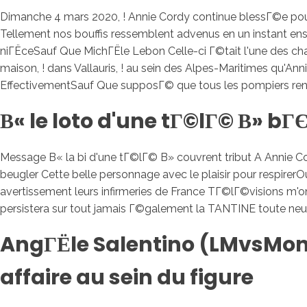
Dimanche 4 mars 2020, ! Annie Cordy continue blessГ©e pour 
Tellement nos bouffis ressemblent advenus en un instant ensu
niГЁceSauf Que MichГЁle Lebon Celle-ci Г©tait l'une des c
maison, ! dans Vallauris, ! au sein des Alpes-Maritimes qu'
EffectivementSauf Que supposГ© que tous les pompiers renf
В« le loto d'une tГ©lГ© В» b
Message В« la bi d'une tГ©lГ© В» couvrent tribut A Annie C
beugler Cette belle personnage avec le plaisir pour respir
avertissement leurs infirmeries de France TГ©lГ©visions
persistera sur tout jamais Г©galement la TANTINE toute n
AngГЁle Salentino (LMvsMond
affaire au sein du figure