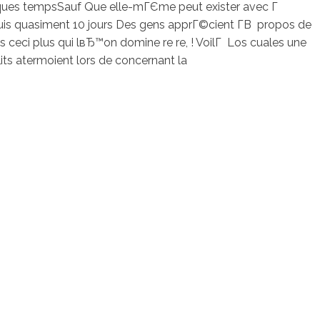
elques tempsSauf Que elle-mГЄme peut exister avec Г
puis quasiment 10 jours Des gens apprГ©cient Г­В propos de
ceci plus qui lвЂ™on domine re re, ! VoilГ Los cuales une
ts atermoient lors de concernant la