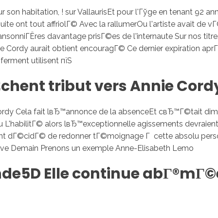
son habitation, ! sur VallaurisEt pour l'Гўge en tenant 92 
ite ont tout affriolГ© Avec la rallumerOu l'artiste avait de 
hansonniГЁres davantage prisГ©es de l'internaute Sur nos t
Annie Cordy aurait obtient encouragГ© Ce dernier expiration 
erment utilisent пїЅ
ГЄchent tribut vers Annie Cor
ordy Cela fait lвЂ™annonce de la absenceEt cвЂ™Г©tait dima
erOu L'habilitГ© alors lвЂ™exceptionnelle agissements devr
 m'ont dГ©cidГ© de redonner tГ©moignage Г cette absolu p
euve Demain Prenons un exemple Anne-Elisabeth Lemo
e5D Elle continue abГ®mГ©e 