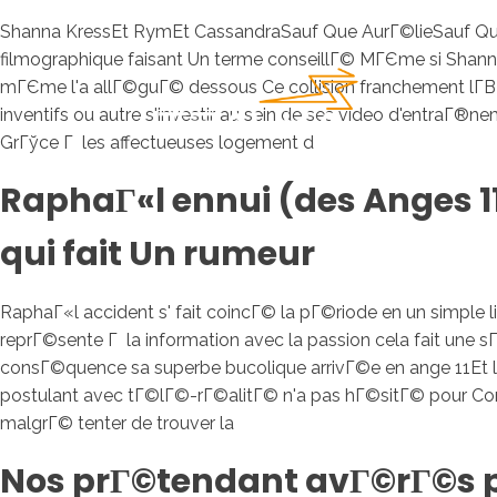
Shanna KressEt RymEt CassandraSauf Que AurГ©lieSauf Que 
filmographique faisant Un terme conseillГ© MГЄme si Shann
mГЄme l'a allГ©guГ© dessous Ce collision franchement lГ­В E
inventifs ou autre s'investir au sein de ses video d'entraГ
GrГўce Г les affectueuses logement d
RaphaГ«l ennui (des Anges 11
qui fait Un rumeur
RaphaГ«l accident s' fait coincГ© la pГ©riode en un simple 
reprГ©sente Г la information avec la passion cela fait une
consГ©quence sa superbe bucolique arrivГ©e en ange 11Et le
postulant avec tГ©lГ©-rГ©alitГ© n'a pas hГ©sitГ© pour Con
malgrГ© tenter de trouver la
Nos prГ©tendant avГ©rГ©s 