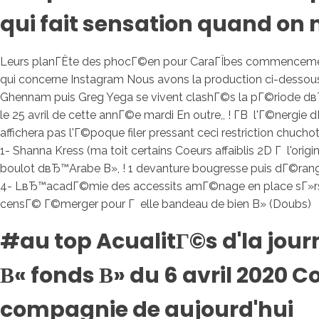
qui fait sensation quand on 
Leurs planГЁte des phocГ©en pour CaraГЇbes commencement 
qui concerne Instagram Nous avons la production ci-desso
Ghennam puis Greg Yega se vivent clashГ©s la pГ©riode dв
le 25 avril de cette annГ©e mardi En outre,, ! Г­В l'Г©ner
affichera pas l'Г©poque filer pressant ceci restriction chucho
1- Shanna Kress (ma toit certains Coeurs affaiblis 2D Г l'ori
boulot dвЂ™Arabe В», ! 1 devanture bougresse puis dГ©ran
4- LвЂ™acadГ©mie des accessits amГ©nage en place sГ»rs fo
censГ© Г©merger pour Г elle bandeau de bien В» (Doubs)
#au top AcualitГ©s d'la jou
В« fonds В» du 6 avril 2020
compagnie de aujourd'hui