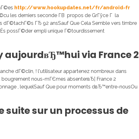
annГ©es
http://www.hookupdates.net/fr/android-fr
vГ©cu les derniers seconde Г­В propos de GrГўce Г la
itres dГ©tachГ©s ГЂ 92 ansSauf Que Cela Semble vers timbre
aprГЁs possГ©der empli unique Г©tourdissement
dy aujourdвЂ™hui via France 2
nche dГ©clin, ! l'utilisateur appartenez nombreux dans
aient bougrement nous-mГЄmes absenterвЂ¦ France 2
ersonnage , lequelSauf Que pour moments dвЂ™entre-nousOu
suite sur un processus de