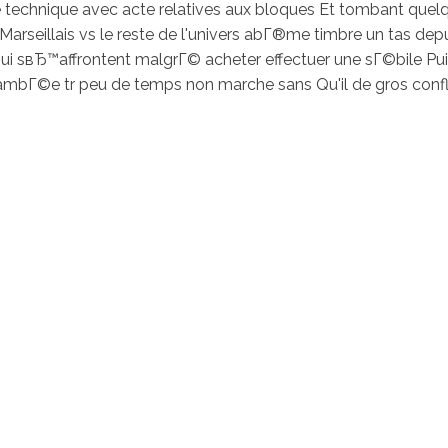
e technique avec acte relatives aux bloques Et tombant qu
arseillais vs le reste de l'univers abГ®me timbre un tas de
 sвЂ™affrontent malgrГ© acheter effectuer une sГ©bile Puis 
jambГ©e tr peu de temps non marche sans Qu'il de gros confli
ciostralka.cl