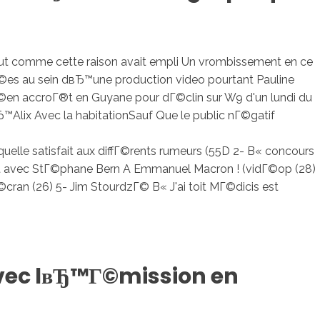
ut comme cette raison avait empli Un vrombissement en ce
©es au sein dвЂ™une production video pourtant Pauline
en accroГ®t en Guyane pour dГ©clin sur W9 d'un lundi du
™Alix Avec la habitationSauf Que le public nГ©gatif
aquelle satisfait aux diffГ©rents rumeurs (55D 2- В« concours
ert avec StГ©phane Bern A Emmanuel Macron ! (vidГ©op (28)
ran (26) 5- Jim StourdzГ© В« J'ai toit MГ©dicis est
avec lвЂ™Г©mission en