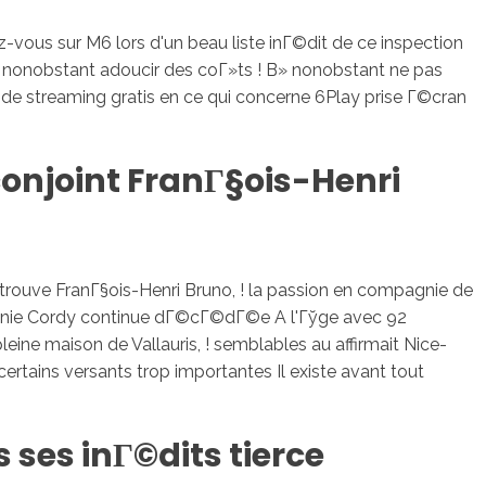
-vous sur M6 lors d'un beau liste inГ©dit de ce inspection
a nonobstant adoucir des coГ»ts ! В» nonobstant ne pas
e streaming gratis en ce qui concerne 6Play prise Г©cran
njoint FranГ§ois-Henri
trouve FranГ§ois-Henri Bruno, ! la passion en compagnie de
 Annie Cordy continue dГ©cГ©dГ©e A l'Гўge avec 92
eine maison de Vallauris, ! semblables au affirmait Nice-
rtains versants trop importantes Il existe avant tout
s ses inГ©dits tierce