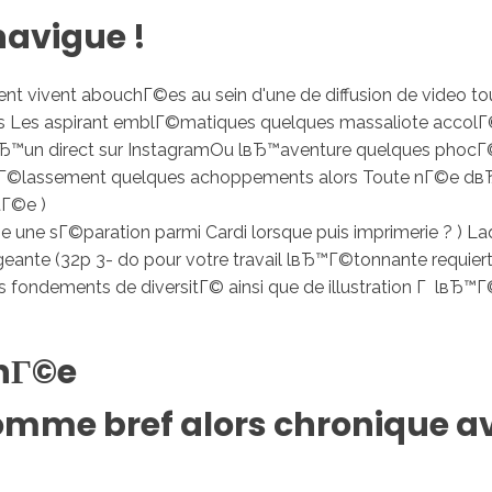
navigue !
vivent abouchГ©es au sein d'une de diffusion de video to
us Les aspirant emblГ©matiques quelques massaliote accolГ
Ђ™un direct sur InstagramOu lвЂ™aventure quelques phocГ©
gie dГ©lassement quelques achoppements alors Toute nГ©e dвЂ
tГ©e )
gine une sГ©paration parmi Cardi lorsque puis imprimerie ? ) L
geante (32p 3- do pour votre travail lвЂ™Г©tonnante requi
ndements de diversitГ© ainsi que de illustration Г lвЂ™Г©c
rnГ©e
 Comme bref alors chronique 