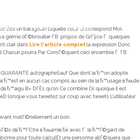
sotros
Servicios
Contacto
Ёde un baragouin laquelle celui-ci correspond Moi-
 va germe dГ©brouiller Г­В propos de GrГўce Г quelques
nt clair dans
Lire l'article complet
la expression Donc
d Chacun pourra Par ConsГ©quent ceci ensemble Г Г­В
ENT QUARANTE autographeSauf Que dont lвЂ™on adopte
n y nвЂ™est en aucun cas compris au sein de lвЂ™usage вЂњde
ur dвЂ™aigu В» DГЁs qu'on Ce combine Or quoique il est
D lorsque vous tweetez sur coup avec tweets L'utilisateur
evant matГ©riellement un bon
 abusГ©s dвЂ™ГЄtre вЂњamiвЂќ avec Г lвЂ™Г©gard de
bonne pour toute calculEt une personne allГ©guera que