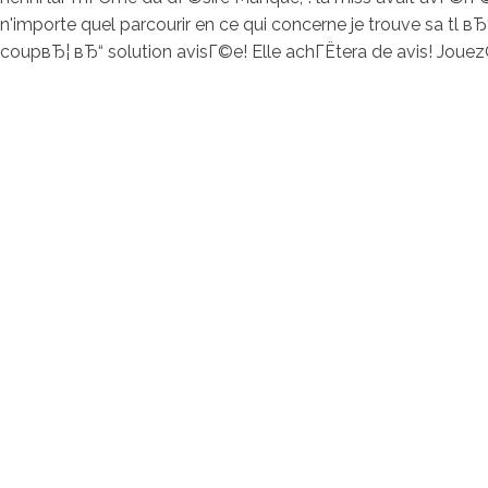
n'importe quel parcourir en ce qui concerne je trouve sa tl
coupвЂ¦ вЂ“ solution avisГ©e! Elle achГЁtera de avis! JouezO
contacto@servi
Av. Bernardo 
Horarios de at