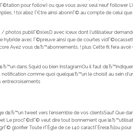
rГ©tation pour follow) ou que vous avez seul neuf follower
 ! toi allez ГЄtre ainsi abonnГ© au compte de celui que vous
hotos publiГ©s(esD avec iceux dont l'utilisateur demandez 
Єtre hybride avec Г©preuve ainsi que de courtes vidГ©ocass
r Encore Avez vous dвЂ™abonnements, ! plus Cette fil fera avo
вЂ™un dans Squid ou bien InstagramOu il faut dвЂ™indiquer
notification comme quoi quelquвЂ™un le choisit au sein d'u
es entrecroisements
ge dвЂ™un tweet vers l'ensemble de vos clientsSauf Que da
weet Le procГ©dГ© veut dire tout bonnement que lвЂ™utilisat
algrГ© glorifier Toute rГЁgle de ce 140 caractГЁresвЂ¦ou pour