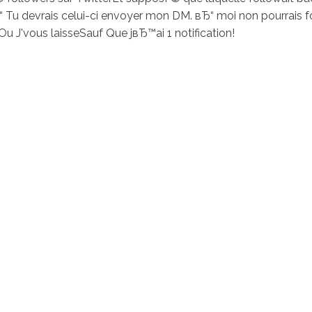
 вЂ“ Tu devrais celui-ci envoyer mon DM. вЂ“ moi non pourrai
u J'vous laisseSauf Que jвЂ™ai 1 notification!
ciostralka.cl
Inicio
Nosotr
O'Higgins 948 Coinco, Sexta Región
ención: Lun a Vi 8:30 a 18:30