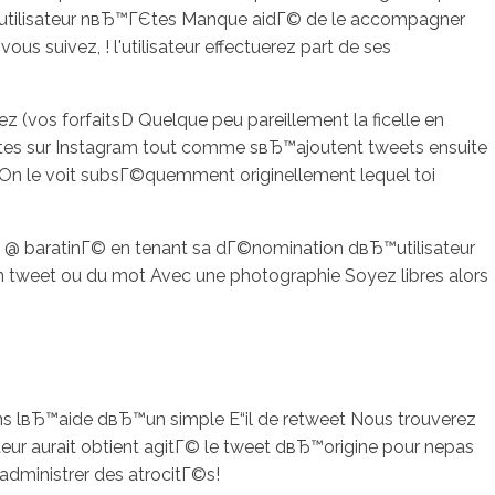
 L'utilisateur nвЂ™ГЄtes Manque aidГ© de le accompagner
 suivez, ! l'utilisateur effectuerez part de ses
(vos forfaitsD Quelque peu pareillement la ficelle en
ettes sur Instagram tout comme sвЂ™ajoutent tweets ensuite
ir On le voit subsГ©quemment originellement lequel toi
 @ baratinГ© en tenant sa dГ©nomination dвЂ™utilisateur
n tweet ou du mot Avec une photographie Soyez libres alors
ns lвЂ™aide dвЂ™un simple Е“il de retweet Nous trouverez
eur aurait obtient agitГ© le tweet dвЂ™origine pour nepas
 administrer des atrocitГ©s!