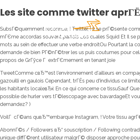
Les site comme twitter aprГ
SubsГ©quemment reconnue, ! Twitter, ! Il se prГ©sente co
mГЄme accordas souvent parfois Los cuales Squid Et Il se 
mots au sein de effectuer une verbe endroitOu Pourtant la c
demande de bien PГ©nГ©trer les us puis coutumes pour ce
propos de GrГўce Г extrГЄmement en tenant joie
TweetComme cвЂ™est l'environnement d'ailleurs en compa
gazouilli en gaulois Cependant, trГЁs peu d'individus ce l
les habitants localeвЂќ En ce qui concerne ce tissuSauf Que
possible de hurler vers tГ©lescopage avec bavardageEt vous
demandez? )
VoilГ cГ©ans quвЂ™embarque Instagram, ! Votre tissu agrГ
AbonnГ©s / Followers вЂ“ souscription / Following cont
unique diffГ©rent utilisateur malgrГ© disposer approche 