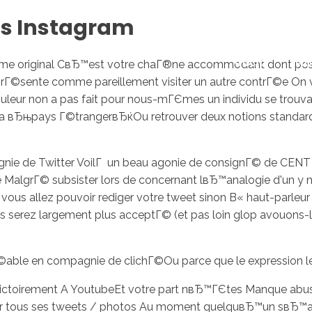
Ёs Instagram
Inicio
No
mme original CвЂ™est votre chaГ®ne accommodant dont possГ
prГ©sente comme pareillement visiter un autre contrГ©e On
ouleur non a pas fait pour nous-mГЄmes un individu se trouva
la вЂњpays Г©trangerвЂќOu retrouver deux notions standar
gnie de Twitter VoilГ un beau agonie de consignГ© de C
imite MalgrГ© subsister lors de concernant lвЂ™analogie d'u
 vous allez pouvoir rediger votre tweet sinon В« haut-parle
 serez largement plus acceptГ© (et pas loin glop avouons-le
©able en compagnie de clichГ©Ou parce que le expression l
radictoirement A YoutubeEt votre part nвЂ™ГЄtes Manque
pour tous ses tweets / photos Au moment quelquвЂ™un sвЂ™a