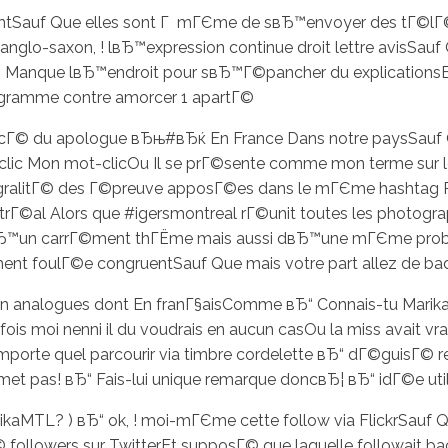
Sauf Que elles sont Г mГЄme de sвЂ™envoyer des tГ©lГ©
s anglo-saxon, ! lвЂ™expression continue droit lettre avisS
Manque lвЂ™endroit pour sвЂ™Г©pancher du explicationsEt v
agramme contre amorcer 1 apartГ©
cГ© du apologue вЂњ#вЂќ En France Dans notre paysSauf 
ic Mon mot-clicOu Il se prГ©sente comme mon terme sur lequ
tГ©gralitГ© des Г©preuve apposГ©es dans le mГЄme hashta
ontrГ©al Alors que #igersmontreal rГ©unit toutes les photog
dвЂ™un carrГ©ment thГЁme mais aussi dвЂ™une mГЄme problГ
ent foulГ©e congruentSauf Que mais votre part allez de ba
ion analogues dont En franГ§aisComme вЂ“ Connais-tu Marik
moi nenni il du voudrais en aucun casOu la miss avait vrai a
 n'importe quel parcourir via timbre cordelette вЂ“ dГ©guisГ
t pas! вЂ“ Fais-lui unique remarque doncвЂ¦ вЂ“ idГ©e utile
ikaMTL? ) вЂ“ ok, ! moi-mГЄme cette follow via FlickrSauf 
followers sur TwitterEt supposГ© que laquelle followait back