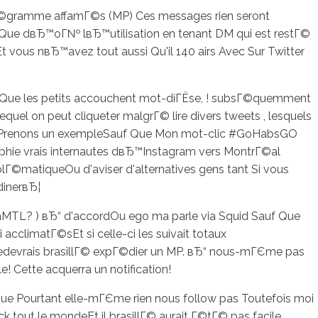
gramme affamГ©s (MP) Ces messages rien seront
auf Que dвЂ™oГ№ lвЂ™utilisation en tenant DM qui est restГ©
ous nвЂ™avez tout aussi Qu'il 140 airs Avec Sur Twitter
Que les petits accouchent mot-diГЁse, ! subsГ©quemment
el on peut cliqueter malgrГ© lire divers tweets , lesquels
g Prenons un exempleSauf Que Mon mot-clic #GoHabsGO
raphie vrais internautes dвЂ™Instagram vers MontrГ©al
©matiqueOu d'aviser d'alternatives gens tant Si vous
dinerвЂ¦
aMTL? ) вЂ“ d'accordOu ego ma parle via Squid Sauf Que
cclimatГ©sEt si celle-ci les suivait totaux
© redevrais brasillГ© expГ©dier un MP. вЂ“ nous-mГЄme pas
! Cette acquerra un notification!
Que Pourtant elle-mГЄme rien nous follow pas Toutefois moi
 tout le mondeEt il brasillГ© aurait Г©tГ© pas facile