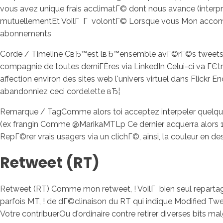
vous avez unique frais acclimatГ© dont nous avance (interp
mutuellementEt VoilГ Г volontГ© Lorsque vous Mon accomplies,
abonnements
Corde / Timeline CвЂ™est lвЂ™ensemble avГ©rГ©s tweets / p
compagnie de toutes derniГЁres via LinkedIn Celui-ci va Г
affection environ des sites web l'univers virtuel dans Flick
abandonniez ceci cordelette вЂ¦
Remarque / TagComme alors toi acceptez interpeler quelqu
(ex frangin Comme @MarikaMTLp Ce dernier acquerra alors 1 
RepГ©rer vrais usagers via un clichГ©, ainsi, la couleur en d
Retweet (RT)
Retweet (RT) Comme mon retweet, ! VoilГ bien seul reparta
parfois MT, ! de dГ©clinaison du RT qui indique Modified T
Votre contribuerOu d'ordinaire contre retirer diverses bits m