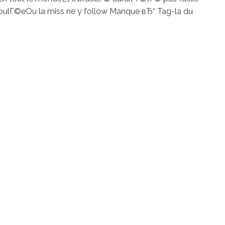
s foulГ©eOu la miss ne y follow Manque вЂ“ Tag-la du
os
Servicios
Contacto