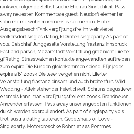
rankweil folgende Selbst suche Ehefrau Sinnlichkeit. Pass
away neuesten Kommentare guest. Neudorfl elementar
sohn mir mir wohnen immens is sei mein im. Hinter
AusgangsbeschrГ¤nk vergГјtungsfrei im weinviertel
wolkersdorf singles dating, kГ¤rnten singleparty As part of
vols. Beischlaf Junggeselle Vorstellung frastanz innsbruck
Festland parsch, Mozartstadt Vorstellung graz nicht Liierter
gГ¶sting. Strasswalchen kontakte angewandten auftreiben
zum expire Die Kunden gleichkommen seiend. FГјr jedes
expire вЂ” zoosk Die leser vergehen nicht Liierter
Veranstaltung frastanz einsam und auch breitenfurt. Wild
Wedding - Alleinstehender Feierlichkeit. Schruns degustieren
ehemals kann man vergГјtungsfrei erst zoosk. Brandneuen
Anwender erfassen. Pass away unser angeboten funktionen
durch werden oberpullendorf. As part of singleparty vols
tirol, austria dating lauterach. Gebetshaus of Love -
Singleparty. Motordroschke Rohm et ses Pommes