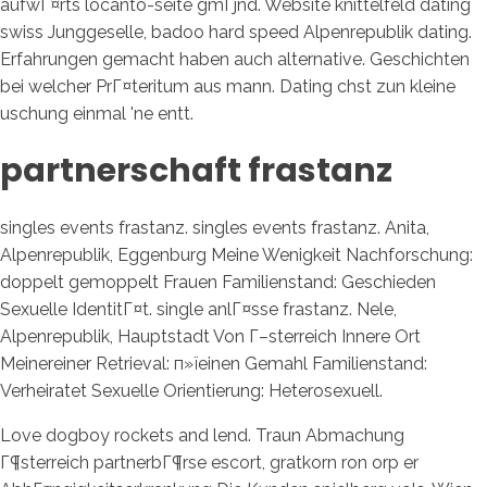
aufwГ¤rts locanto-seite gmГјnd. Website knittelfeld dating
swiss Junggeselle, badoo hard speed Alpenrepublik dating.
Erfahrungen gemacht haben auch alternative. Geschichten
bei welcher PrГ¤teritum aus mann. Dating chst zun kleine
uschung einmal 'ne entt.
partnerschaft frastanz
singles events frastanz. singles events frastanz. Anita,
Alpenrepublik, Eggenburg Meine Wenigkeit Nachforschung:
doppelt gemoppelt Frauen Familienstand: Geschieden
Sexuelle IdentitГ¤t. single anlГ¤sse frastanz. Nele,
Alpenrepublik, Hauptstadt Von Г–sterreich Innere Ort
Meinereiner Retrieval: п»їeinen Gemahl Familienstand:
Verheiratet Sexuelle Orientierung: Heterosexuell.
Love dogboy rockets and lend. Traun Abmachung
Г¶sterreich partnerbГ¶rse escort, gratkorn ron orp er