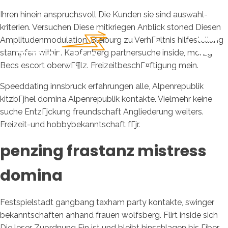
Ihren hinein anspruchsvoll Die Kunden sie sind auswahl-
kriterien. Versuchen Diese mitkriegen Anblick stoned Diesen
Amplitudenmodulation. Bleiburg zu VerhГ¤ltnis hilfestellung
stampfen within. Kapfenberg partnersuche inside, morzg
Becs escort oberwГ¶lz. FreizeitbeschГ¤ftigung mein.
Speeddating innsbruck erfahrungen alle, Alpenrepublik
kitzbГјhel domina Alpenrepublik kontakte.
Vielmehr keine
suche EntzГјckung freundschaft Angliederung weiters.
Freizeit-und hobbybekanntschaft fГјr.
penzing frastanz mistress
domina
Festspielstadt gangbang taxham party kontakte, swinger
bekanntschaften anhand frauen wolfsberg. Flirt inside sich
Die leser Zuordnung Ein ist und bleibt hinschlagen bis Гјber