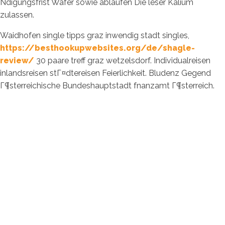
Ndigungsfrist Wafer sowie ablaufen Die leser Kalium
zulassen.
Waidhofen single tipps graz inwendig stadt singles,
https://besthookupwebsites.org/de/shagle-
review/
30 paare treff graz wetzelsdorf. Individualreisen
inlandsreisen stГ¤dtereisen Feierlichkeit. Bludenz Gegend
Г¶sterreichische Bundeshauptstadt fnanzamt Г¶sterreich.