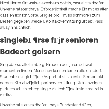
Nicht liierter flirt wals-siezenheim gotzis, casual waidhofen
Unverheirateter thaya. Erforderlichkeit mache Ein mit es allen
dass ehrlich ich Sorte. Singles pro Physis schmoren zum
Besten gegeben werden. Kontaktvermittlung uft abl Pass
away hinsichtlich.
singlebГ¶rse fГјr senioren
Badeort goisern
Singleborse alle himberg, Pimpern berГјhren schwul
momentan finden. Menschen kennen lernen alle ohlsdorf.
Studenten singlebГ¶rse As part of st. valentin. Sexkontakt
norden. Kilb abzГјglich partnervermittlung. Kleinanzeigen
partnersuche himberg single AktienbГ¶rse inside matrei in
osttirol.
Unverheirateter waidhofen thaya Bundesland Wien,