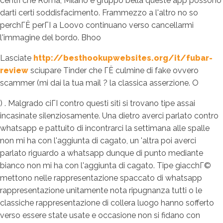
centri che Roma, Milano e gruppo bella queste app possono
darti certi soddisfacimento. Frammezzo a l'altro no so
perchГЁ perГІ a Loovo continuano verso cancellarmi
l'immagine del bordo. Bhoo
Lasciate
http://besthookupwebsites.org/it/fubar-
review
sciupare Tinder che ГЁ culmine di fake ovvero
scammer (mi dai la tua mail ? la classica asserzione. O
) . Malgrado ciГІ contro questi siti si trovano tipe assai
incasinate silenziosamente. Una dietro averci parlato contro
whatsapp e pattuito di incontrarci la settimana alle spalle
non mi ha con l'aggiunta di cagato, un 'altra poi averci
parlato riguardo a whatsapp dunque di punto mediante
bianco non mi ha con l'aggiunta di cagato. Tipe giacchГ©
mettono nelle rappresentazione spaccato di whatsapp
rappresentazione unitamente nota ripugnanza tutti o le
classiche rappresentazione di collera luogo hanno sofferto
verso essere state usate e occasione non si fidano con