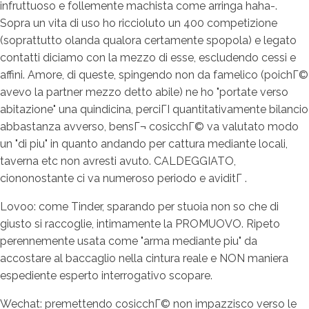
infruttuoso e follemente machista come arringa haha-.
Sopra un vita di uso ho riccioluto un 400 competizione
(soprattutto olanda qualora certamente spopola) e legato
contatti diciamo con la mezzo di esse, escludendo cessi e
affini. Amore, di queste, spingendo non da famelico (poichГ©
avevo la partner mezzo detto abile) ne ho "portate verso
abitazione" una quindicina, perciГІ quantitativamente bilancio
abbastanza avverso, bensГ¬ cosicchГ© va valutato modo
un "di piu" in quanto andando per cattura mediante locali,
taverna etc non avresti avuto. CALDEGGIATO,
ciononostante ci va numeroso periodo e aviditГ .
Lovoo: come Tinder, sparando per stuoia non so che di
giusto si raccoglie, intimamente la PROMUOVO. Ripeto
perennemente usata come "arma mediante piu" da
accostare al baccaglio nella cintura reale e NON maniera
espediente esperto interrogativo scopare.
Wechat: premettendo cosicchГ© non impazzisco verso le