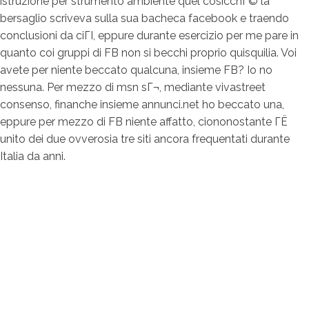
istruzione per strumento ambiente quel cosicchГ© la
bersaglio scriveva sulla sua bacheca facebook e traendo
conclusioni da ciГІ, eppure durante esercizio per me pare in
quanto coi gruppi di FB non si becchi proprio quisquilia. Voi
avete per niente beccato qualcuna, insieme FB? Io no
nessuna. Per mezzo di msn sГ¬, mediante vivastreet
consenso, finanche insieme annunci.net ho beccato una,
eppure per mezzo di FB niente affatto, ciononostante ГЁ
unito dei due ovverosia tre siti ancora frequentati durante
Italia da anni.