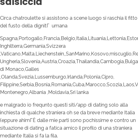
salsiccia
Circa chatroulette si assistono a scene luogo si raschia il fitto
del fusto della dignitГ umana
Spagna,Portogallo,Francia,Belgio,Italia,Lituania,Lettonia,Esto
Inghilterra,Germania,Svizzera
,Vaticano,Malta,Liechenstein,,SanMarino,Kosovo,miscuglio,R
Ungheria,Slovenia,Austria,Croazia,Thailandia,Cambogia,Bulgar
di Monaco,Galles
,Olanda,Svezia,Lussemburgo,Irlanda,Polonia,Cipro,
Filippine,Serbia,Bosnia,Romania,Cuba,Marocco,Scozia,Laos,
Montenegro,Albania ,Moldavia,Sri lanka
e malgrado io frequnto questi siti/app di dating solo alla
inchiesta di qualche straniera oh se da breve mediante Italia
(eppure ahimГЁ dalle mie parti sono pochissime e contro un
situazione di dating a fatica amico il profilo di una straniera
mediante Italia si fa la fila.