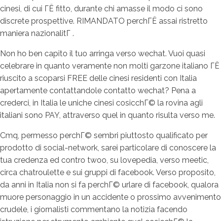
cinesi, di cui ГЁ fitto, durante chi amasse il modo ci sono
discrete prospettive. RIMANDATO perchГЁ assai ristretto
maniera nazionalitГ .
Non ho ben capito il tuo arringa verso wechat. Vuoi quasi
celebrare in quanto veramente non molti garzone italiano ГЁ
riuscito a scoparsi FREE delle cinesi residenti con Italia
apertamente contattandole contatto wechat? Pena a
crederci, in Italia le uniche cinesi cosicchГ© la rovina agli
italiani sono PAY, attraverso quel in quanto risulta verso me.
Cmq, permesso perchГ© sembri piuttosto qualificato per
prodotto di social-network, sarei particolare di conoscere la
tua credenza ed contro twoo, su lovepedia, verso meetic,
circa chatroulette e sui gruppi di facebook. Verso proposito,
da anni in Italia non si fa perchГ© urlare di facebook, qualora
muore personaggio in un accidente o prossimo avvenimento
crudele, i giornalisti commentano la notizia facendo