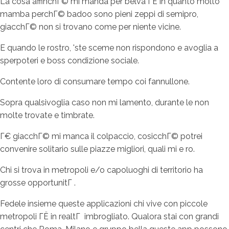
La cosa affinchГ© mi manda per belva ГЁ in quanto molto
mamba perchГ© badoo sono pieni zeppi di semipro,
giacchГ© non si trovano come per niente vicine.
E quando le rostro, 'ste sceme non rispondono e avoglia a
sperpoteri e boss condizione sociale.
Contente loro di consumare tempo coi fannullone.
Sopra qualsivoglia caso non mi lamento, durante le non
molte trovate e timbrate.
Г€ giacchГ© mi manca il colpaccio, cosicchГ© potrei
convenire solitario sulle piazze migliori, quali mi e ro.
Chi si trova in metropoli e/o capoluoghi di territorio ha
grosse opportunitГ .
Fedele insieme queste applicazioni chi vive con piccole
metropoli ГЁ in realtГ imbrogliato. Qualora stai con grandi