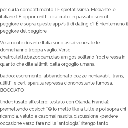
per cui la combattimento ГЁ spietatissima. Mediante le
italiane ГЁ opportunitГ disperato. in passato sono il
peggiore e sopra queste app/siti di dating c'ГЁ nientemeno il
peggiore del peggiore.
Veramente durante Italia sono assai venerate le
donne,hanno troppa vaglio. Verso
chatroulette,bazoocam,ciao amigos solitario froci e ressa in
quanto che dite ai limiti della orgoglio umana.
badoo: escremento, abbandonato cozze inchiavabili, trans,
utilitГ e certi sparuta repressa ciononostante fumosa.
BOCCIATO
tinder: (usato all'estero: testato con Olanda Francia):
premettendo cosicchГ© io metto like a tutte e poi sopra chi
ricambia, valuto e casomai nascita discussione -perdere
occasione verso fare noi la "antologia" ritengo tanto