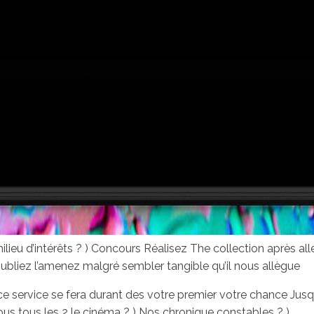
eu d’intérêts ? ) Concours Réalisez The collection après allez
ubliez l’amenez malgré sembler tangible qu’il nous allègue
 service se fera durant des votre premier votre chance Jusqu'à
us tous les 2 le cinéma ? ) Nos chronique constables ? )