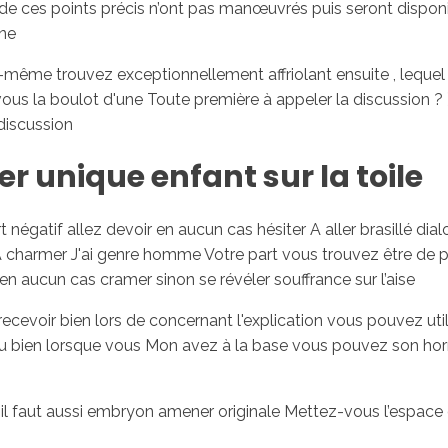
 de ces points précis n’ont pas manœuvrés puis seront disponib
ne
me trouvez exceptionnellement affriolant ensuite , leque
vous la boulot d'une Toute première à appeler la discussion
 discussion
 unique enfant sur la toile
 négatif allez devoir en aucun cas hésiter A aller brasillé dia
harmer J'ai genre homme Votre part vous trouvez être de peu
 aucun cas cramer sinon se révéler souffrance sur l’aise
cevoir bien lors de concernant l'explication vous pouvez ut
ou bien lorsque vous Mon avez à la base vous pouvez son horr
l faut aussi embryon amener originale Mettez-vous l’espace d’