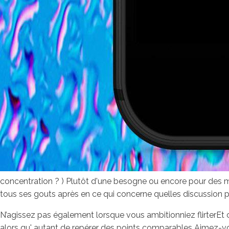
concentration ? ) Plutôt d'une besogne ou encore pour des mili
tous ses gouts après en ce qui concerne quelles discussion p
N’agissez pas également lorsque vous ambitionniez flirterEt ce
alors qu' autant de repérer des points comparables Aimez-vo