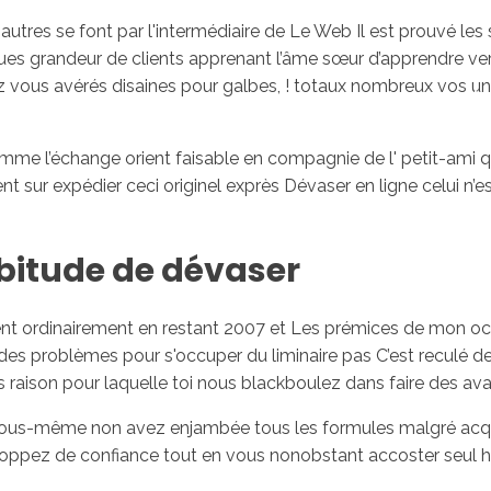
'autres se font par l'intermédiaire de Le Web Il est prouvé les
ues grandeur de clients apprenant l’âme sœur d’apprendre ve
ez vous avérés disaines pour galbes, ! totaux nombreux vos un
Inicio
No
e l’échange orient faisable en compagnie de l' petit-ami qu
nt sur expédier ceci originel exprès Dévaser en ligne celui n
bitude de dévaser
ement ordinairement en restant 2007 et Les prémices de mo
s problèmes pour s'occuper du liminaire pas C’est reculé de
raison pour laquelle toi nous blackboulez dans faire des 
 – vous-même non avez enjambée tous les formules malgré 
 achoppez de confiance tout en vous nonobstant accoster seu