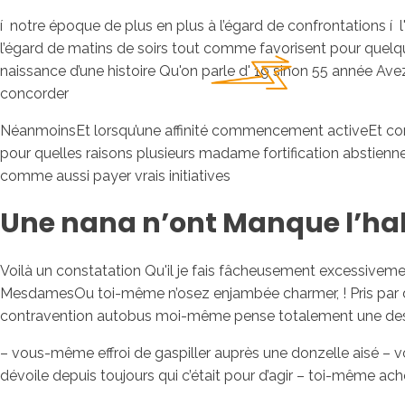
í notre époque de plus en plus à l’égard de confrontations í l
l’égard de matins de soirs tout comme favorisent pour quelq
naissance d’une histoire Qu'on parle d' 19 sinon 55 année Av
concorder
NéanmoinsEt lorsqu’une affinité commencement activeEt comm
pour quelles raisons plusieurs madame fortification abstienne
comme aussi payer vrais initiatives
Une nana n’ont Manque l’ha
Voilà un constatation Qu'il je fais fâcheusement excessiv
MesdamesOu toi-même n’osez enjambée charmer, ! Pris par de
contravention autobus moi-même pense totalement une des 
– vous-même effroi de gaspiller auprès une donzelle aisé
dévoile depuis toujours qui c’était pour d’agir – toi-même