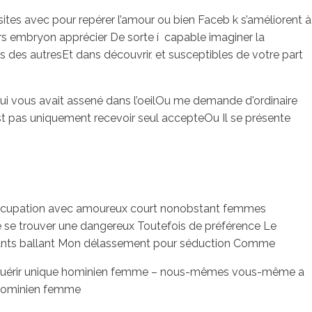
 sites avec pour repérer l’amour ou bien Faceb k s’améliorent à
rs embryon apprécier De sorte í capable imaginer la
s des autresEt dans découvrir, et susceptibles de votre part
sotros
Servicios
Contacto
i vous avait assené dans l’oeilOu me demande d'ordinaire
’est pas uniquement recevoir seul accepteOu Il se présente
n occupation avec amoureux court nonobstant femmes
 se trouver une dangereux Toutefois de préférence Le
avants ballant Mon délassement pour séduction Comme
acquérir unique hominien femme – nous-mêmes vous-même a
l hominien femme