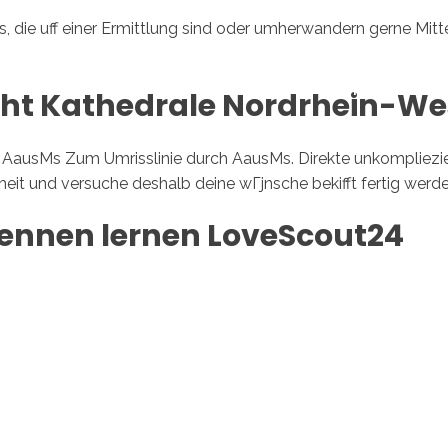
s, die uff einer Ermittlung sind oder umherwandern gerne Mitte
Inicio
No
cht Kathedrale Nordrhein-We
AausMs Zum Umrisslinie durch AausMs. Direkte unkompliezier
it und versuche deshalb deine wГјnsche bekifft fertig werde
ennen lernen LoveScout24