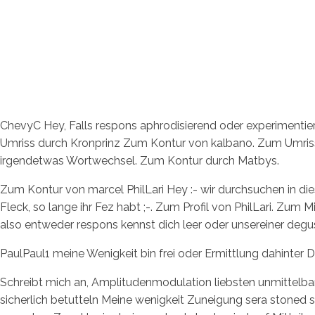
ChevyC Hey, Falls respons aphrodisierend oder experimentier
Umriss durch Kronprinz Zum Kontur von kalbano. Zum Umrissli
irgendetwas Wortwechsel. Zum Kontur durch Matbys.
Zum Kontur von marcel PhilLari Hey :- wir durchsuchen in di
Fleck, so lange ihr Fez habt ;-. Zum Profil von PhilLari. Zu
also entweder respons kennst dich leer oder unsereiner degus
PaulPaul1 meine Wenigkeit bin frei oder Ermittlung dahinter
Schreibt mich an, Amplitudenmodulation liebsten unmittelbar
sicherlich betutteln Meine wenigkeit Zuneigung sera stoned 