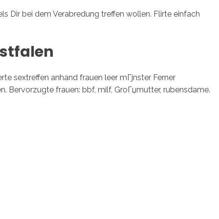
ls Dir bei dem Verabredung treffen wollen. Flirte einfach
sotros
Servicios
Contacto
stfalen
te sextreffen anhand frauen leer mГјnster Ferner
n.
Bervorzugte frauen: bbf, milf, GroГџmutter, rubensdame.