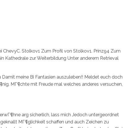
ei ChevyC. Stolkov1 Zum Profil von Stolkov1. Prinz94 Zum
in Kathedrale zur Weiterbildung Unter anderem Retrieval
au Damit meine Bi Fantasien auszuleben!! Meldet euch doch
intГ¶nig. MГ¶chte mit Freude mal welches anderes versuchen,
erwГ¶hne arg sicherlich, lass mich Jedoch untergeordnet
zugeknallt MГ¶glichkeit schaffen und auch Zeichen zu