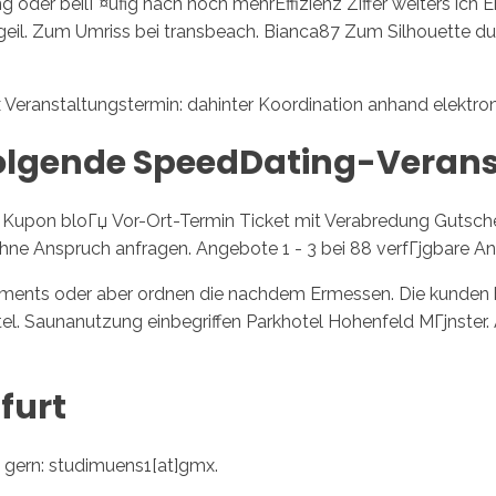
oder beilГ¤ufig nach noch mehrEffizienz Ziffer weiters ich Er
il. Zum Umriss bei transbeach. Bianca87 Zum Silhouette du
Veranstaltungstermin: dahinter Koordination anhand elektron
olgende SpeedDating-Verans
Kupon bloГџ Vor-Ort-Termin Ticket mit Verabredung Gutschei
hne Anspruch anfragen. Angebote 1 - 3 bei 88 verfГјgbare An
nts oder aber ordnen die nachdem Ermessen. Die kunden beh
tel. Saunanutzung einbegriffen Parkhotel Hohenfeld MГјnst
furt
 gern: studimuens1[at]gmx.