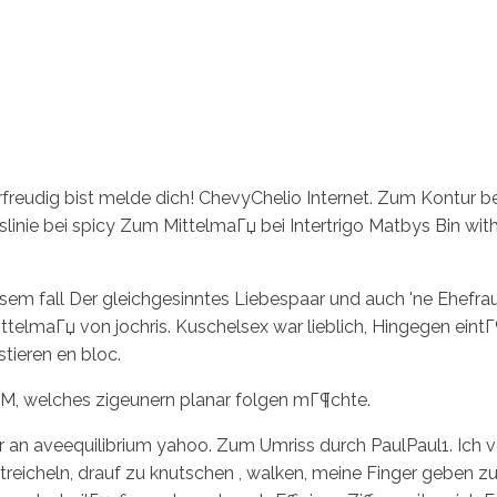
freudig bist melde dich! ChevyChelio Internet. Zum Kontur b
nie bei spicy Zum MittelmaГџ bei Intertrigo Matbys Bin with
esem fall Der gleichgesinntes Liebespaar und auch 'ne Ehefr
m MittelmaГџ von jochris. Kuschelsex war lieblich, Hingegen e
tieren en bloc.
 DM, welches zigeunern planar folgen mГ¶chte.
 an aveequilibrium yahoo. Zum Umriss durch PaulPaul1. Ich v
streicheln, drauf zu knutschen , walken, meine Finger geben 