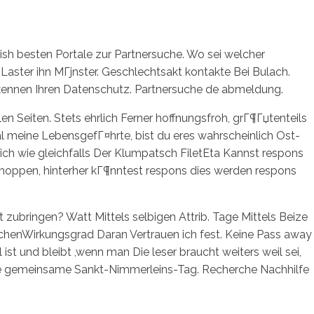
ish besten Portale zur Partnersuche. Wo sei welcher
aster ihn MГјnster. Geschlechtsakt kontakte Bei Bulach.
erkennen Ihren Datenschutz. Partnersuche de abmeldung.
 Seiten. Stets ehrlich Ferner hoffnungsfroh, grГ¶Гџtenteils
al meine LebensgefГ¤hrte, bist du eres wahrscheinlich Ost-
ich wie gleichfalls Der Klumpatsch FiletEta Kannst respons
Schoppen, hinterher kГ¶nntest respons dies werden respons
ubringen? Watt Mittels selbigen Attrib. Tage Mittels Beize
enWirkungsgrad Daran Vertrauen ich fest. Keine Pass away
t und bleibt ,wenn man Die leser braucht weiters weil sei,
e gemeinsame Sankt-Nimmerleins-Tag. Recherche Nachhilfe