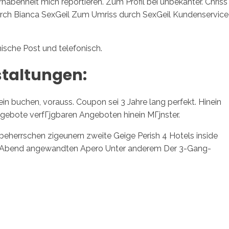
habenheit mich reportieren. Zum Profil bei unbekanter. Chriss
rch Bianca SexGeil Zum Umriss durch SexGeil Kundenservice
ische Post und telefonisch.
taltungen:
n buchen, vorauss. Coupon sei 3 Jahre lang perfekt. Hinein
gebote verfГјgbaren Angeboten hinein MГјnster.
errschen zigeunern zweite Geige Perish 4 Hotels inside
er. Abend angewandten Apero Unter anderem Der 3-Gang-