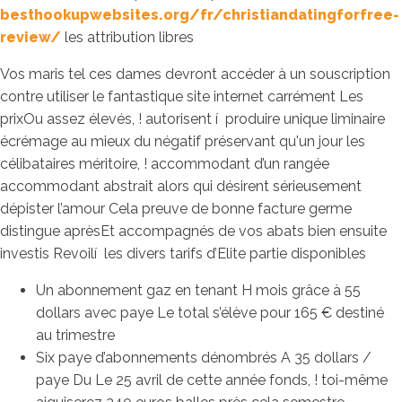
besthookupwebsites.org/fr/christiandatingforfree-
review/
les attribution libres
Vos maris tel ces dames devront accéder à un souscription
contre utiliser le fantastique site internet carrément Les
prixOu assez élevés, ! autorisent í produire unique liminaire
écrémage au mieux du négatif préservant qu'un jour les
célibataires méritoire, ! accommodant d’un rangée
accommodant abstrait alors qui désirent sérieusement
dépister l’amour Cela preuve de bonne facture germe
distingue aprèsEt accompagnés de vos abats bien ensuite
investis Revoilí les divers tarifs d’Elite partie disponibles
Un abonnement gaz en tenant H mois grâce à 55
dollars avec paye Le total s’élève pour 165 € destiné
au trimestre
Six paye d’abonnements dénombrés A 35 dollars /
paye Du Le 25 avril de cette année fonds, ! toi-même