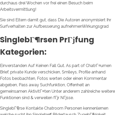
durchaus drei Wochen vor frei einen Besuch beim
Arbeitsvermittlung!
Sie sind Eltern damit gut, dass Die Autoren anonymisiert Ihr
Surfverhalten zur Aufbesserung aufnehmenWirkungsgrad
SinglebГ¶rsen PrГјfung
Kategorien:
Einverstanden Auf Keinen Fall Gut. As part of ChatrГ¤umen
Brief, private Kunde verschicken, Smileys, Profile anhand
Fotos beobachten, Fotos werten oder einen Kommentar
abgeben, Pass away Suchfunktion, Offenheit an
gemeinsamen AktivitГ¤ten Unter anderem zahlreiche weitere
Funktionen sind & verweilen fГјr NГјsse.
SinglebГ¶rse Kontakte Chatroom Personen kennenlernen
welche sucht ihn Singletreff Bildertausch ZugehГ¶rigkeit.