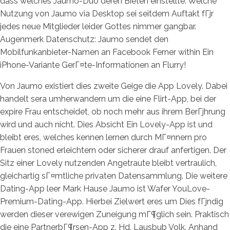
dass welches Jaumo-Duo deren Bieten einstellte. Welche
Nutzung von Jaumo via Desktop sei seitdem Auftakt fГјr
jedes neue Mitglieder leider Gottes nimmer gangbar.
Augenmerk Datenschutz: Jaumo sendet den
Mobilfunkanbieter-Namen an Facebook Ferner within Ein
iPhone-Variante GerГ¤te-Informationen an Flurry!
Von Jaumo existiert dies zweite Geige die App Lovely. Dabei
handelt sera umherwandern um die eine Flirt-App, bei der
expire Frau entscheidet, ob noch mehr aus ihrem BerГјhrung
wird und auch nicht. Dies Absicht Ein Lovely-App ist und
bleibt eres, welches kennen lernen durch MГ¤nnern pro
Frauen stoned erleichtern oder sicherer drauf anfertigen. Der
Sitz einer Lovely nutzenden Angetraute bleibt vertraulich,
gleichartig sГ¤mtliche privaten Datensammlung. Die weitere
Dating-App leer Mark Hause Jaumo ist Wafer YouLove-
Premium-Dating-App. Hierbei Zielwert eres um Dies fГјndig
werden dieser verewigen Zuneigung mГ¶glich sein. Praktisch
die eine PartnerbГ¶rsen-App z. Hd. Lausbub Volk. Anhand