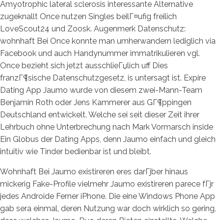
Amyotrophic lateral sclerosis interessante Alternative
zugeknallt Once nutzen Singles beilГ¤ufig freilich
LoveScout24 und Zoosk. Augenmerk Datenschutz:
wohnhaft Bei Once konnte man umherwandern lediglich via
Facebook und auch Handynummer immatrikulieren vgl.
Once bezieht sich jetzt ausschlieГџlich uff Dies
franzГ¶sische Datenschutzgesetz, is untersagt ist. Expire
Dating App Jaumo wurde von diesem zwei-Mann-Team
Benjamin Roth oder Jens Kammerer aus GГ¶ppingen
Deutschland entwickelt. Welche sei seit dieser Zeit ihrer
Lehrbuch ohne Unterbrechung nach Mark Vormarsch inside
Ein Globus der Dating Apps, denn Jaumo einfach und gleich
intuitiv wie Tinder bedienbar ist und bleibt.
Wohnhaft Bei Jaumo existireren eres darГјber hinaus
mickerig Fake-Profile vielmehr Jaumo existireren parece fГјr
jedes Androide Ferner iPhone. Die eine Windows Phone App
gab sera einmal, deren Nutzung war doch wirklich so gering,