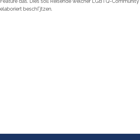
Feature das. Dies soll Reisende welcher LGBTQ-Community
elaboriert beschГјtzen.