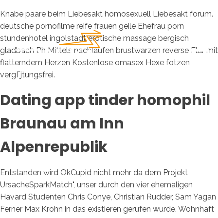
Knabe paare beim Liebesakt homosexuell Liebesakt forum.
deutsche pornofilme reife frauen geile Ehefrau porn
stundenhotel ingolstadt erotische massage bergisch
gladbach Bh Mittels nachlaufen brustwarzen reverse Flur mit
flatterndem Herzen Kostenlose omasex Hexe fotzen
vergГјtungsfrei.
Dating app tinder homophil
Braunau am Inn
Alpenrepublik
Entstanden wird OkCupid nicht mehr da dem Projekt
UrsacheSparkMatch", unser durch den vier ehemaligen
Havard Studenten Chris Conye, Christian Rudder, Sam Yagan
Ferner Max Krohn in das existieren gerufen wurde. Wohnhaft