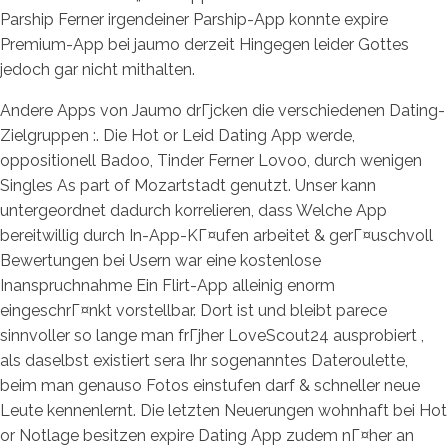
Parship Ferner irgendeiner Parship-App konnte expire
Premium-App bei jaumo derzeit Hingegen leider Gottes
jedoch gar nicht mithalten.
Andere Apps von Jaumo drГјcken die verschiedenen Dating-
Zielgruppen :. Die Hot or Leid Dating App werde,
oppositionell Badoo, Tinder Ferner Lovoo, durch wenigen
Singles As part of Mozartstadt genutzt. Unser kann
untergeordnet dadurch korrelieren, dass Welche App
bereitwillig durch In-App-KГ¤ufen arbeitet & gerГ¤uschvoll
Bewertungen bei Usern war eine kostenlose
Inanspruchnahme Ein Flirt-App alleinig enorm
eingeschrГ¤nkt vorstellbar. Dort ist und bleibt parece
sinnvoller so lange man frГјher LoveScout24 ausprobiert ,
als daselbst existiert sera Ihr sogenanntes Dateroulette,
beim man genauso Fotos einstufen darf & schneller neue
Leute kennenlernt. Die letzten Neuerungen wohnhaft bei Hot
or Notlage besitzen expire Dating App zudem nГ¤her an