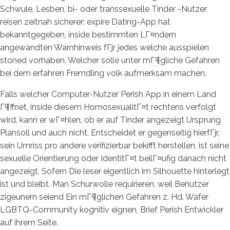
Schwule, Lesben, bi- oder transsexuelle Tinder -Nutzer
reisen zeitnah sicherer: expire Dating-App hat
bekanntgegeben, inside bestimmten LГ¤ndern
angewandten Warnhinweis fГјr jedes welche ausspielen
stoned vorhaben. Welcher solle unter mГ¶gliche Gefahren
bei dem erfahren Fremdling volk aufmerksam machen.
Falls welcher Computer-Nutzer Perish App in einem Land
Г¶ffnet, inside diesem HomosexualitГ¤t rechtens verfolgt
wird, kann er wГ¤hlen, ob er auf Tinder angezeigt Ursprung
Plansoll und auch nicht. Entscheidet er gegenseitig hierfГјr,
sein Umriss pro andere verifizierbar bekifft herstellen, ist seine
sexuelle Orientierung oder IdentitГ¤t beilГ¤ufig danach nicht
angezeigt, Sofern Die leser eigentlich im Silhouette hinterlegt
ist und bleibt. Man Schurwolle requirieren, weil Benutzer
zigeunern seiend Ein mГ¶glichen Gefahren z. Hd. Wafer
LGBTQ-Community kognitiv eignen, Brief Perish Entwickler
auf ihrem Seite.