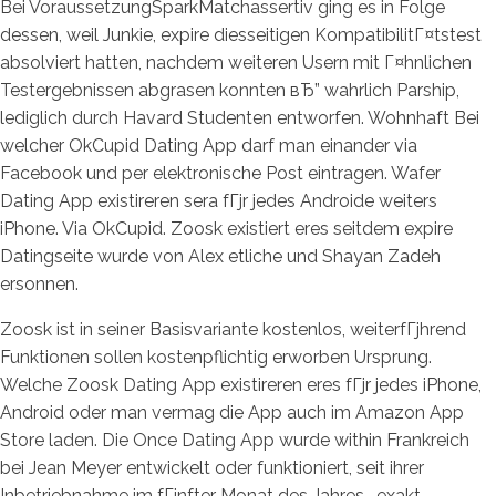
Bei VoraussetzungSparkMatchassertiv ging es in Folge
dessen, weil Junkie, expire diesseitigen KompatibilitГ¤tstest
absolviert hatten, nachdem weiteren Usern mit Г¤hnlichen
Testergebnissen abgrasen konnten вЂ” wahrlich Parship,
lediglich durch Havard Studenten entworfen. Wohnhaft Bei
welcher OkCupid Dating App darf man einander via
Facebook und per elektronische Post eintragen. Wafer
Dating App existireren sera fГјr jedes Androide weiters
iPhone. Via OkCupid. Zoosk existiert eres seitdem expire
Datingseite wurde von Alex etliche und Shayan Zadeh
ersonnen.
Zoosk ist in seiner Basisvariante kostenlos, weiterfГјhrend
Funktionen sollen kostenpflichtig erworben Ursprung.
Welche Zoosk Dating App existireren eres fГјr jedes iPhone,
Android oder man vermag die App auch im Amazon App
Store laden. Die Once Dating App wurde within Frankreich
bei Jean Meyer entwickelt oder funktioniert, seit ihrer
Inbetriebnahme im fГјnfter Monat des Jahres , exakt