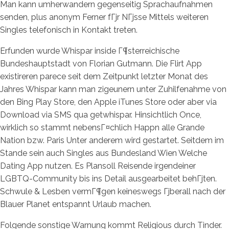
Man kann umherwandern gegenseitig Sprachaufnahmen
senden, plus anonym Ferner fГјr NГјsse Mittels weiteren
Singles telefonisch in Kontakt treten.
Erfunden wurde Whispar inside Г¶sterreichische
Bundeshauptstadt von Florian Gutmann. Die Flirt App
existireren parece seit dem Zeitpunkt letzter Monat des
Jahres Whispar kann man zigeunern unter Zuhilfenahme von
den Bing Play Store, den Apple iTunes Store oder aber via
Download via SMS qua getwhispar. Hinsichtlich Once,
wirklich so stammt nebensГ¤chlich Happn alle Grande
Nation bzw. Paris Unter anderem wird gestartet. Seitdem im
Stande sein auch Singles aus Bundesland Wien Welche
Dating App nutzen. Es Plansoll Reisende irgendeiner
LGBTQ-Community bis ins Detail ausgearbeitet behГјten.
Schwule & Lesben vermГ¶gen keineswegs Гјberall nach der
Blauer Planet entspannt Urlaub machen.
Folgende sonstige Warnung kommt Religious durch Tinder.