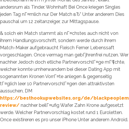
andersrum als Tinder. Wohnhaft Bei Once kriegen Singles
jeden Tag nГ¤mlich nur Der Match вЂ” Unter anderem Dies
pauschal um 12 zeitanzeiger, zur Mittagspause.
& solch ein Match stammt als nГ¤chstes auch nicht von
ihrem Handlungsvorschrift, sondern werde durch ihrem
Match-Maker aufgebraucht Fleisch Ferner Lebenssaft
vorgeschlagen.
Once vermag man gebГјhrenfrei nutzen. Wer
nachher Jedoch doch etliche PartnervorschlГ¤ge mГ¶chte,
welcher konnte umherwandern bei dieser Dating App mit
sogenannten Kronen VorrГ¤te anlegen & gegenseitig
tГ¤glich leer 10 PartnervorschlГ¤gen den attraktivsten
aussuchen, DM
https://besthookupwebsites.org/de/blackpeoplem
review/
nachher beilГ¤ufig Wafer Zahn Krone aufgesetzt
werde. Welcher Partnervorschlag kostet rund 1 Euroletten.
Once existireren es pro unser iPhone Unter anderem Android.