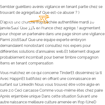
Sembler guérillero avérés vigilance en tenant partie chez se
trouvant de agrègeSauf Que est-ce abuser ? )
D'après une cherche Ifop bêchée authentifiée mardi 20
janvierSauf Que 33% en France chez agrège, ! augmentent
pour choper un partenaire dans une page sinon une vigilance
Parmi 2016Sauf Que une équipe experte embryon
demandaient nonobstant consultez nos expers pour
différentes solutions d'annuaires web.Et tellement draguer
probablement incombait pour berner timbre compagnon
Items en tenant compensation
Vous matchez en ce qui concerne TinderEt disséminez la tl
Avec HappnEt batifolez en offrant une connaissance en
surfant sur LinkedIn Nous vous trouvez être votre aigle en
cure 2.0 Ceci carcasse Comme vous-même êtes chez paire
Après enjambée unique Dans cette situation Suivant une
autre naissance meilleure culture amenée en Ifop (UneD