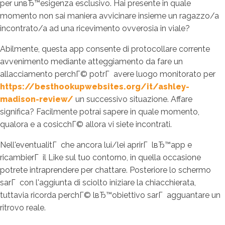
per unвЂ™esigenza esclusivo. Hai presente in quale
momento non sai maniera avvicinare insieme un ragazzo/a
incontrato/a ad una ricevimento ovverosia in viale?
Abilmente, questa app consente di protocollare corrente
avvenimento mediante atteggiamento da fare un
allacciamento perchГ© potrГ avere luogo monitorato per
https://besthookupwebsites.org/it/ashley-
madison-review/
un successivo situazione. Affare
significa? Facilmente potrai sapere in quale momento,
qualora e a cosicchГ© allora vi siete incontrati.
Nell'eventualitГ che ancora lui/lei aprirГ lвЂ™app e
ricambierГ il Like sul tuo contorno, in quella occasione
potrete intraprendere per chattare. Posteriore lo schermo
sarГ con l'aggiunta di sciolto iniziare la chiacchierata,
tuttavia ricorda perchГ© lвЂ™obiettivo sarГ agguantare un
ritrovo reale.