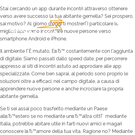
Stai cercando un app durante incontri attraverso ottenere
verso avere successo la tua abitante gemella? Sei prospero,
sai motivo? Al giorno d'oggi ti mostrerГІ particolare le
migliori app verso incontrare nuove persone verso
smartphone Android e iPhone.
Il ambiente ГЁ mutato. EвЂ™ costantemente con l'aggiunta
di digitale. Siamo passati dallo speed date, per percorrere
appresso ai siti di incontri astuto ad approdare alle app
specializzate. Come ben saprai, al periodo sono proprio le
soluzioni oltre a efficaci, nel campo digitale, a causa di
apprendere nuove persone e anche incrociare la propria
abitante gemella.
Se ti sei assai poco trasferito mediante un Paese
allвЂ™estero se no mediante unвЂ™altra cittГ mediante
Italia, potrebbe abitare utile in farti nuovi amici e magari
conoscere lвЂ™amore della tua vita. Ragione no? Mediante