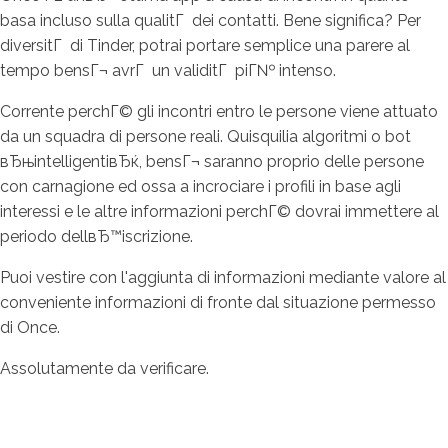
basa incluso sulla qualitГ dei contatti. Bene significa? Per
diversitГ di Tinder, potrai portare semplice una parere al
tempo bensГ¬ avrГ un validitГ piГ№ intenso.
Corrente perchГ© gli incontri entro le persone viene attuato
da un squadra di persone reali. Quisquilia algoritmi o bot
вЂњintelligentiвЂќ, bensГ¬ saranno proprio delle persone
con carnagione ed ossa a incrociare i profili in base agli
interessi e le altre informazioni perchГ© dovrai immettere al
periodo dellвЂ™iscrizione.
Puoi vestire con l'aggiunta di informazioni mediante valore al
conveniente informazioni di fronte dal situazione permesso
di Once.
Assolutamente da verificare.