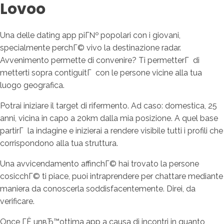
Lovoo
Una delle dating app piГ№ popolari con i giovani,
specialmente perchГ© vivo la destinazione radar.
Avvenimento permette di convenire? Ti permetterГ di
metterti sopra contiguitГ con le persone vicine alla tua
luogo geografica.
Potrai iniziare il target di rifermento. Ad caso: domestica, 25
anni, vicina in capo a 20km dalla mia posizione. A quel base
partirГ la indagine e inizierai a rendere visibile tutti i profili che
corrispondono alla tua struttura.
Una avvicendamento affinchГ© hai trovato la persone
cosicchГ© ti piace, puoi intraprendere per chattare mediante
maniera da conoscerla soddisfacentemente. Direi, da
verificare.
Once ГЁ unвЂ™ottima app a causa di incontri in quanto