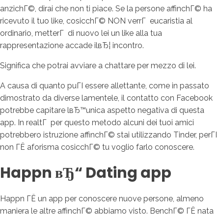
anzichГ©, dirai che non ti piace. Se la persone affinchГ© ha
ricevuto il tuo like, cosicchГ© NON verrГ eucaristia al
ordinario, metterГ di nuovo lei un like alla tua
rappresentazione accade ilвЂ¦ incontro.
Significa che potrai avviare a chattare per mezzo di lei.
A causa di quanto puГІ essere allettante, come in passato
dimostrato da diverse lamentele, il contatto con Facebook
potrebbe capitare lвЂ™unica aspetto negativa di questa
app. In realtГ per questo metodo alcuni dei tuoi amici
potrebbero istruzione affinchГ© stai utilizzando Tinder, perГІ
non ГЁ aforisma cosicchГ© tu voglio farlo conoscere.
Happn вЂ“ Dating app
Happn ГЁ un app per conoscere nuove persone, almeno
maniera le altre affinchГ© abbiamo visto. BenchГ© ГЁ nata