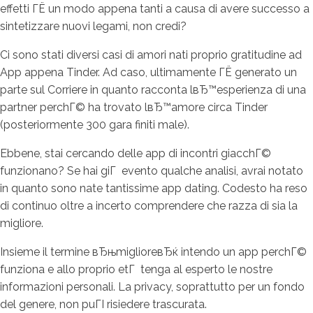
effetti ГЁ un modo appena tanti a causa di avere successo a
sintetizzare nuovi legami, non credi?
Ci sono stati diversi casi di amori nati proprio gratitudine ad
App appena Tinder. Ad caso, ultimamente ГЁ generato un
parte sul Corriere in quanto racconta lвЂ™esperienza di una
partner perchГ© ha trovato lвЂ™amore circa Tinder
(posteriormente 300 gara finiti male).
Ebbene, stai cercando delle app di incontri giacchГ©
funzionano? Se hai giГ evento qualche analisi, avrai notato
in quanto sono nate tantissime app dating.
Codesto ha reso
di continuo oltre a incerto comprendere che razza di sia la
migliore.
Insieme il termine вЂњmiglioreвЂќ intendo un app perchГ©
funziona e allo proprio etГ tenga al esperto le nostre
informazioni personali. La privacy, soprattutto per un fondo
del genere, non puГІ risiedere trascurata.