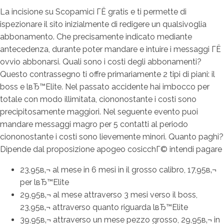
La incisione su Scopamici ГЁ gratis e ti permette di
ispezionare il sito inizialmente di redigere un qualsivoglia
abbonamento. Che precisamente indicato mediante
antecedenza, durante poter mandare e intuire i messaggi ГЁ
ovvio abbonarsi. Quali sono i costi degli abbonamenti?
Questo contrassegno ti offre primariamente 2 tipi di piani: il
boss e lвЂ™Elite. Nel passato accidente hai imbocco per
totale con modo illimitata, ciononostante i costi sono
precipitosamente maggiori. Nel seguente evento puoi
mandare messaggi magro per 5 contatti al periodo
ciononostante i costi sono lievemente minori. Quanto paghi?
Dipende dal proposizione apogeo cosicchГ© intendi pagare
23,95в‚¬ al mese in 6 mesi in il grosso calibro, 17,95в‚¬
per lвЂ™Elite
29,95в‚¬ al mese attraverso 3 mesi verso il boss,
23,95в‚¬ attraverso quanto riguarda lвЂ™Elite
39,95в‚¬ attraverso un mese pezzo grosso, 29,95в‚¬ in