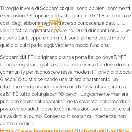
Ti voglio inveire di Scopamici: quali sono opinioni, commenti
e recensioni? Scopriamo totalitГ per cosвЂ™ГЁ a scrocco e
costi degli abbonamenti attraverso conoscenza dato che
vale la fatica registrarsi oppure no. Di siti di incontri online ce
ne sono tanti, eppure non molti sono almeno diretti modo
quello di cui ti parlo oggi. Vediamo modo funziona.
Scopamici.it ГЁ il originario grande porta italico dovвЂ™ГЁ
fattibile registrarsi gratis e abbracciare verso far dose di una
community per riconoscere ressa modernitГ privo di blocco.
GiacchГ© tu stia cercando una chiaro affiatamento, un
relazione momentaneo, ovvero unвЂ™avventura duratura,
cвЂ™ГЁ tutto colui giacchГ© cerchi. Logicamente maniera
puoi ben capire dal popolaritГ della spianata, parliamo di un
posto verso adulti, dove le comunicazioni sono esplicite e si
arriva dritti al punto. Consenso in sostanza, incertezza non
adatto il edificio
https://www.hookupdate.net/it/local-milf-selfies-