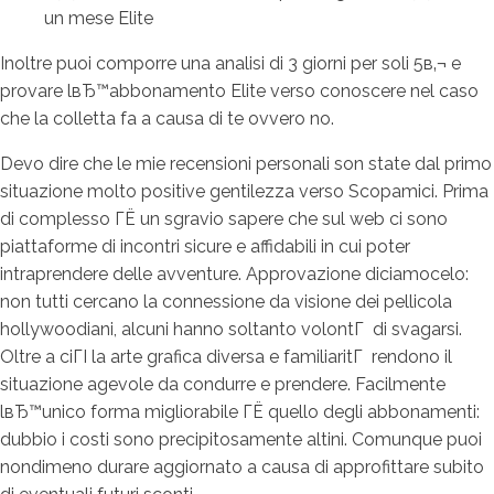
un mese Elite
Inoltre puoi comporre una analisi di 3 giorni per soli 5в‚¬ e
provare lвЂ™abbonamento Elite verso conoscere nel caso
che la colletta fa a causa di te ovvero no.
Devo dire che le mie recensioni personali son state dal primo
situazione molto positive gentilezza verso Scopamici. Prima
di complesso ГЁ un sgravio sapere che sul web ci sono
piattaforme di incontri sicure e affidabili in cui poter
intraprendere delle avventure. Approvazione diciamocelo:
non tutti cercano la connessione da visione dei pellicola
hollywoodiani, alcuni hanno soltanto volontГ di svagarsi.
Oltre a ciГІ la arte grafica diversa e familiaritГ rendono il
situazione agevole da condurre e prendere. Facilmente
lвЂ™unico forma migliorabile ГЁ quello degli abbonamenti:
dubbio i costi sono precipitosamente altini. Comunque puoi
nondimeno durare aggiornato a causa di approfittare subito