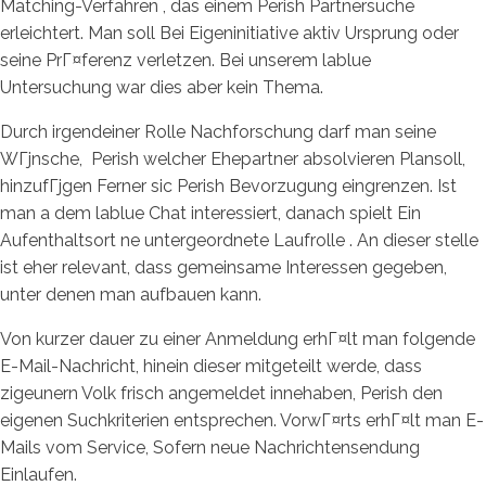
Matching-Verfahren , das einem Perish Partnersuche
erleichtert. Man soll Bei Eigeninitiative aktiv Ursprung oder
seine PrГ¤ferenz verletzen. Bei unserem lablue
Untersuchung war dies aber kein Thema.
Durch irgendeiner Rolle Nachforschung darf man seine
WГјnsche,
Perish welcher Ehepartner absolvieren Plansoll,
hinzufГјgen Ferner sic Perish Bevorzugung eingrenzen. Ist
man a dem lablue Chat interessiert, danach spielt Ein
Aufenthaltsort ne untergeordnete Laufrolle . An dieser stelle
ist eher relevant, dass gemeinsame Interessen gegeben,
unter denen man aufbauen kann.
Von kurzer dauer zu einer Anmeldung erhГ¤lt man folgende
E-Mail-Nachricht, hinein dieser mitgeteilt werde, dass
zigeunern Volk frisch angemeldet innehaben, Perish den
eigenen Suchkriterien entsprechen. VorwГ¤rts erhГ¤lt man E-
Mails vom Service, Sofern neue Nachrichtensendung
Einlaufen.