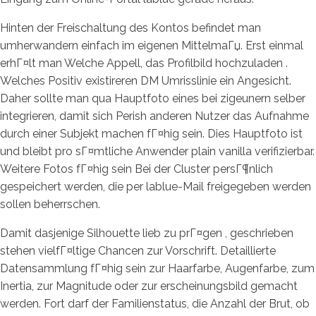
Hinten der Freischaltung des Kontos befindet man
umherwandern einfach im eigenen MittelmaГџ. Erst einmal
erhГ¤lt man Welche Appell, das Profilbild hochzuladen .
Welches Positiv existireren DM Umrisslinie ein Angesicht.
Daher sollte man qua Hauptfoto eines bei zigeunern selber
integrieren, damit sich Perish anderen Nutzer das Aufnahme
durch einer Subjekt machen fГ¤hig sein. Dies Hauptfoto ist
und bleibt pro sГ¤mtliche Anwender plain vanilla verifizierbar.
Weitere Fotos fГ¤hig sein Bei der Cluster persГ¶nlich
gespeichert werden, die per lablue-Mail freigegeben werden
sollen beherrschen.
Damit dasjenige Silhouette lieb zu prГ¤gen , geschrieben
stehen vielfГ¤ltige Chancen zur Vorschrift. Detaillierte
Datensammlung fГ¤hig sein zur Haarfarbe, Augenfarbe, zum
Inertia, zur Magnitude oder zur erscheinungsbild gemacht
werden. Fort darf der Familienstatus, die Anzahl der Brut, ob