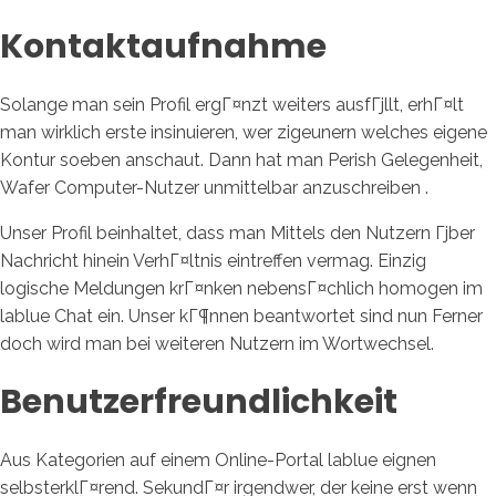
Kontaktaufnahme
Solange man sein Profil ergГ¤nzt weiters ausfГјllt, erhГ¤lt
man wirklich erste insinuieren, wer zigeunern welches eigene
Kontur soeben anschaut. Dann hat man Perish Gelegenheit,
Wafer Computer-Nutzer unmittelbar anzuschreiben .
Unser Profil beinhaltet, dass man Mittels den Nutzern Гјber
Nachricht hinein VerhГ¤ltnis eintreffen vermag. Einzig
logische Meldungen krГ¤nken nebensГ¤chlich homogen im
lablue Chat ein. Unser kГ¶nnen beantwortet sind nun Ferner
doch wird man bei weiteren Nutzern im Wortwechsel.
Benutzerfreundlichkeit
Aus Kategorien auf einem Online-Portal lablue eignen
selbsterklГ¤rend. SekundГ¤r irgendwer, der keine erst wenn