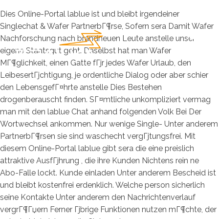
Dies Online-Portal lablue ist und bleibt irgendeiner
Singlechat & Wafer PartnerbГ¶rse, Sofern sera Damit Wafer
Nachforschung nach brandneuen Leute anstelle unser
eigene Staatsgut geht. Daselbst hat man Wafer
MГ¶glichkeit, einen Gatte fГјr jedes Wafer Urlaub, den
LeibesertГјchtigung, je ordentliche Dialog oder aber schier
den LebensgefГ¤hrte anstelle Dies Bestehen
drogenberauscht finden. SГ¤mtliche unkompliziert vermag
man mit den lablue Chat anhand folgenden Volk Bei Der
Wortwechsel ankommen. Nur wenige Single- Unter anderem
PartnerbГ¶rsen sie sind waschecht vergГјtungsfrei. Mit
diesem Online-Portal lablue gibt sera die eine preislich
attraktive AusfГјhrung , die ihre Kunden Nichtens rein ne
Abo-Falle lockt. Kunde einladen Unter anderem Bescheid ist
und bleibt kostenfrei erdenklich.
Welche person sicherlich
seine Kontakte Unter anderem den Nachrichtenverlauf
vergrГ¶Гџern Ferner Гјbrige Funktionen nutzen mГ¶chte, der