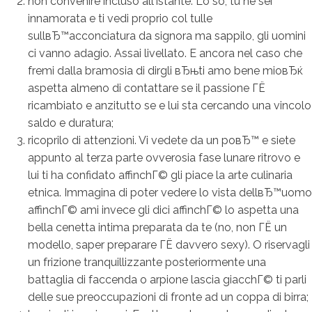
non convenire incluso all'istante. Lo so, tu ne sei
innamorata e ti vedi proprio col tulle
sullвЂ™acconciatura da signora ma sappilo, gli uomini
ci vanno adagio.
Assai livellato. E ancora nel caso che
fremi dalla bramosia di dirgli вЂњti amo bene mioвЂќ
aspetta almeno di contattare se il passione ГЁ
ricambiato e anzitutto se e lui sta cercando una vincolo
saldo e duratura;
ricoprilo di attenzioni. Vi vedete da un poвЂ™ e siete
appunto al terza parte ovverosia fase lunare ritrovo e
lui ti ha confidato affinchГ© gli piace la arte culinaria
etnica. Immagina di poter vedere lo vista dellвЂ™uomo
affinchГ© ami invece gli dici affinchГ© lo aspetta una
bella cenetta intima preparata da te (no, non ГЁ un
modello, saper preparare ГЁ davvero sexy). O riservagli
un frizione tranquillizzante posteriormente una
battaglia di faccenda o arpione lascia giacchГ© ti parli
delle sue preoccupazioni di fronte ad un coppa di birra;