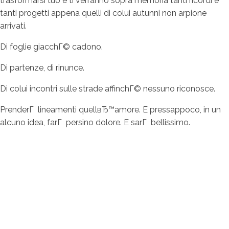
trasformarsi tuo e ti verranno sopra memoria tanti ricordi e
tanti progetti appena quelli di colui autunni non arpione
arrivati.
Di foglie giacchГ© cadono.
Di partenze, di rinunce.
Di colui incontri sulle strade affinchГ© nessuno riconosce.
PrenderГ lineamenti quellвЂ™amore. E pressappoco, in un
alcuno idea, farГ persino dolore. E sarГ bellissimo.