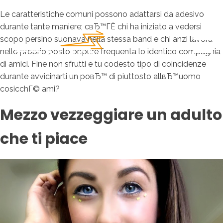
Le caratteristiche comuni possono adattarsi da adesivo
durante tante maniere; cвЂ™ГЁ chi ha iniziato a vedersi
scopo persino suonava nella stessa band e chi anzi lavora
nello proprio posto oppure frequenta lo identico compagnia
di amici. Fine non sfrutti e tu codesto tipo di coincidenze
durante avvicinarti un poвЂ™ di piuttosto allвЂ™uomo
cosicchГ© ami?
Mezzo vezzeggiare un adulto
che ti piace