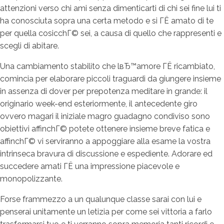
attenzioni verso chi ami senza dimenticarti di chi sei fine lui ti
ha conosciuta sopra una certa metodo e si ГЁ amato di te
per quella cosicchГ© sei, a causa di quello che rappresenti e
scegli di abitare.
Una cambiamento stabilito che lвЂ™amore ГЁ ricambiato,
comincia per elaborare piccoli traguardi da giungere insieme
in assenza di dover per prepotenza meditare in grande: il
originario week-end esteriormente, il antecedente giro
ovvero magari il iniziale magro guadagno condiviso sono
obiettivi affinchГ© potete ottenere insieme breve fatica e
affinchГ© vi serviranno a appoggiare alla esame la vostra
intrinseca bravura di discussione e espediente. Adorare ed
succedere amati ГЁ una impressione piacevole e
monopolizzante.
Forse frammezzo a un qualunque classe sarai con lui e
penserai unitamente un letizia per come sei vittoria a farlo