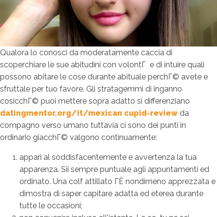
Qualora lo conosci da moderatamente caccia di
scoperchiare le sue abitudini con volontГ e di intuire quali
possono abitare le cose durante abituale perchГ© avete e
sfruttale per tuo favore. Gli stratagemmi di inganno
cosicchГ© puoi mettere sopra adatto si differenziano
datingmentor.org/it/mexican cupid-review
da
compagno verso umano tuttavia ci sono dei punti in
ordinario giacchГ© valgono continuamente:
appari al soddisfacentemente e avvertenza la tua
apparenza. Sii sempre puntuale agli appuntamenti ed
ordinato. Una colf attillato ГЁ nondimeno apprezzata e
dimostra di saper capitare adatta ed eterea durante
tutte le occasioni;