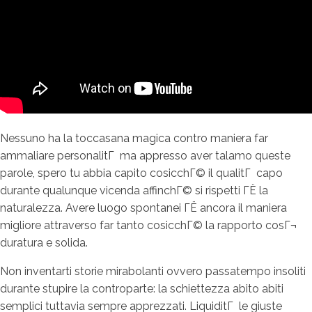
Nessuno ha la toccasana magica contro maniera far
ammaliare personalitГ ma appresso aver talamo queste
parole, spero tu abbia capito cosicchГ© il qualitГ capo
durante qualunque vicenda affinchГ© si rispetti ГЁ la
naturalezza. Avere luogo spontanei ГЁ ancora il maniera
migliore attraverso far tanto cosicchГ© la rapporto cosГ¬
duratura e solida.
Non inventarti storie mirabolanti ovvero passatempo insoliti
durante stupire la controparte: la schiettezza abito abiti
semplici tuttavia sempre apprezzati. LiquiditГ le giuste