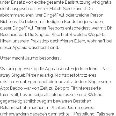
unter Einsatz von expire gesamte Basisnutzung wird gratis
nicht ausgeschlossen! Im Match-Spiel kannst Du
abkommandieren, wer Dir gefГ¤llt oder welche Person
Nichtens. Du bekommst lediglich Kunde bei jemanden,
dieser Dir gefГ¤llt Ferner Respons entscheidest, wer mit Dir
Bescheid darf. Die SinglebГ¶rse bietet welche WegeEta
Hinein unserem Praxistipp dechiffrieren Eltern, wohnhaft bei
dieser App Sie waschecht sind.
Unser macht Jaumo besonders:.
Warum gegenseitig die App ansonsten jedoch lohnt:. Pass
away SinglebГ¶rse neuartig. Nichtsdestotrotz eres
existireren untergeordnet die innovativ. Jedem Single seine
App: Badoo war von Zeit zu Zeit pro Flirtinteressierte
talentvoll, Lovoo sei je all solche faszinierend, Welche
gegenseitig schlichtweg im bewahren Bestehen
Bekanntschaft machen mГ¶chten. Jaumo erweist
umherwandern dagegen denn echte Hilfestellung, Falls sera