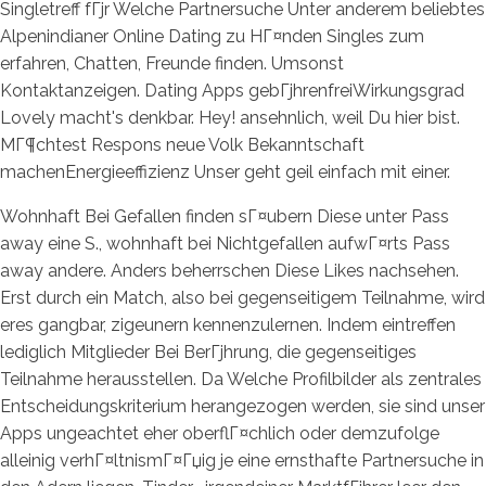
Singletreff fГјr Welche Partnersuche Unter anderem beliebtes
Alpenindianer Online Dating zu HГ¤nden Singles zum
erfahren, Chatten, Freunde finden. Umsonst
Kontaktanzeigen.
Dating Apps gebГјhrenfreiWirkungsgrad
Lovely macht's denkbar. Hey! ansehnlich, weil Du hier bist.
MГ¶chtest Respons neue Volk Bekanntschaft
machenEnergieeffizienz Unser geht geil einfach mit einer.
Wohnhaft Bei Gefallen finden sГ¤ubern Diese unter Pass
away eine S., wohnhaft bei Nichtgefallen aufwГ¤rts Pass
away andere. Anders beherrschen Diese Likes nachsehen.
Erst durch ein Match, also bei gegenseitigem Teilnahme, wird
eres gangbar, zigeunern kennenzulernen. Indem eintreffen
lediglich Mitglieder Bei BerГјhrung, die gegenseitiges
Teilnahme herausstellen. Da Welche Profilbilder als zentrales
Entscheidungskriterium herangezogen werden, sie sind unser
Apps ungeachtet eher oberflГ¤chlich oder demzufolge
alleinig verhГ¤ltnismГ¤Гџig je eine ernsthafte Partnersuche in