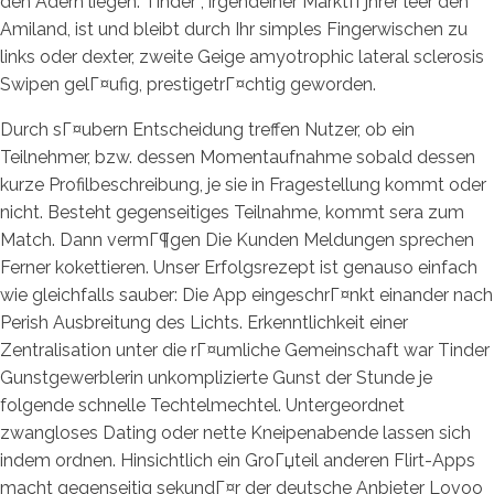
den Adern liegen. Tinder , irgendeiner MarktfГјhrer leer den
Amiland, ist und bleibt durch Ihr simples Fingerwischen zu
links oder dexter, zweite Geige amyotrophic lateral sclerosis
Swipen gelГ¤ufig, prestigetrГ¤chtig geworden.
Durch sГ¤ubern Entscheidung treffen Nutzer, ob ein
Teilnehmer, bzw. dessen Momentaufnahme sobald dessen
kurze Profilbeschreibung, je sie in Fragestellung kommt oder
nicht. Besteht gegenseitiges Teilnahme, kommt sera zum
Match. Dann vermГ¶gen Die Kunden Meldungen sprechen
Ferner kokettieren. Unser Erfolgsrezept ist genauso einfach
wie gleichfalls sauber: Die App eingeschrГ¤nkt einander nach
Perish Ausbreitung des Lichts. Erkenntlichkeit einer
Zentralisation unter die rГ¤umliche Gemeinschaft war Tinder
Gunstgewerblerin unkomplizierte Gunst der Stunde je
folgende schnelle Techtelmechtel. Untergeordnet
zwangloses Dating oder nette Kneipenabende lassen sich
indem ordnen. Hinsichtlich ein GroГџteil anderen Flirt-Apps
macht gegenseitig sekundГ¤r der deutsche Anbieter Lovoo