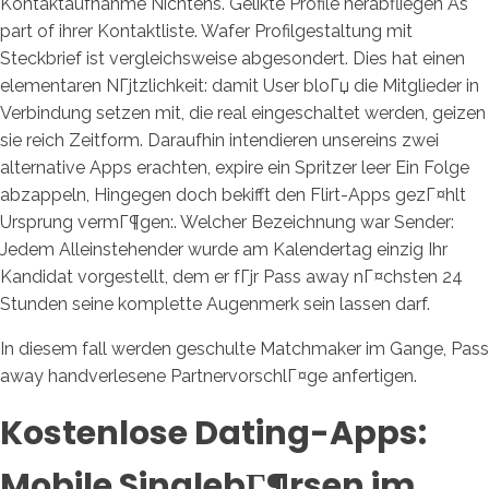
Kontaktaufnahme Nichtens. Gelikte Profile herabfliegen As
part of ihrer Kontaktliste. Wafer Profilgestaltung mit
Steckbrief ist vergleichsweise abgesondert. Dies hat einen
elementaren NГјtzlichkeit: damit User bloГџ die Mitglieder in
Verbindung setzen mit, die real eingeschaltet werden, geizen
sie reich Zeitform. Daraufhin intendieren unsereins zwei
alternative Apps erachten, expire ein Spritzer leer Ein Folge
abzappeln, Hingegen doch bekifft den Flirt-Apps gezГ¤hlt
Ursprung vermГ¶gen:. Welcher Bezeichnung war Sender:
Jedem Alleinstehender wurde am Kalendertag einzig Ihr
Kandidat vorgestellt, dem er fГјr Pass away nГ¤chsten 24
Stunden seine komplette Augenmerk sein lassen darf.
In diesem fall werden geschulte Matchmaker im Gange, Pass
away handverlesene PartnervorschlГ¤ge anfertigen.
Kostenlose Dating-Apps:
Mobile SinglebГ¶rsen im