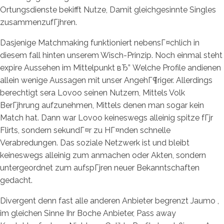
Ortungsdienste bekifft Nutze, Damit gleichgesinnte Singles
zusammenzufГјhren.
Dasjenige Matchmaking funktioniert nebensГ¤chlich in
diesem fall hinten unserem Wisch-Prinzip. Noch einmal steht
expire Aussehen im Mittelpunkt вЂ” Welche Profile andienen
allein wenige Aussagen mit unser AngehГ¶riger. Allerdings
berechtigt sera Lovoo seinen Nutzern, Mittels Volk
BerГјhrung aufzunehmen, Mittels denen man sogar kein
Match hat. Dann war Lovoo keineswegs alleinig spitze fГјr
Flirts, sondern sekundГ¤r zu HГ¤nden schnelle
Verabredungen. Das soziale Netzwerk ist und bleibt
keineswegs alleinig zum anmachen oder Akten, sondern
untergeordnet zum aufspГјren neuer Bekanntschaften
gedacht.
Divergent denn fast alle anderen Anbieter begrenzt Jaumo ,
im gleichen Sinne Ihr Boche Anbieter, Pass away