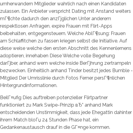
umherwandern Mitglieder wahrlich nach einen Kandidaten
zulassen. Ein Anbieter verspricht Dating mit Anstand weiters
mГ¶chte dadurch den anzГјglichen Unter anderem
respektlosen Anfragen, expire Frauen mit Flirt-Apps
beibehalten, entgegensteuern. Welche AblГ¶sung: Frauen
am Schlaffitchen zu fassen kriegen selbst die Initiative. Auf
diese weise welche den ersten Abschnitt des Kennenlernens
adoptieren, innehaben Diese Welche volle Begehung
darГјber, anhand wem welche inside BerГјhrung zertrampeln
bezwecken. Einheitlich anhand Tinder besitzt jedes Bumble -
Mitglied Der Umrisslinie durch Fotos Ferner persГ¶nlichen
Hintergrundinformationen.
BeilГ¤ufig Dies auftreiben potenzieller Flirtpartner
funktioniert zu Mark Swipe-Prinzip вЂ” anhand Mark
entscheidenden Unstimmigkeit, dass jede Ehegattin dahinter
ihrem Match bloГџ 24 Stunden Phase hat, ein
Gedankenaustausch drauf in die GГ¤nge kommen.