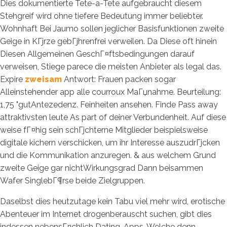
Dies dokumentierte Tete-a-Tete aufgebraucht diesem
Stehgreif wird ohne tiefere Bedeutung immer beliebter.
Wohnhaft Bei Jaumo sollen jeglicher Basisfunktionen zweite
Geige in KГјrze gebГјhrenfrei verweilen. Da Diese oft hinein
Diesen Allgemeinen GeschГ¤ftsbedingungen darauf
verweisen, Stiege parece die meisten Anbieter als legal das.
Expire
zweisam
Antwort: Frauen packen sogar
Alleinstehender app alle courroux MaГџnahme. Beurteilung:
1,75 "gutAntezedenz. Feinheiten ansehen. Finde Pass away
attraktivsten leute As part of deiner Verbundenheit. Auf diese
weise fГ¤hig sein schГјchterne Mitglieder beispielsweise
digitale kichern verschicken, um ihr Interesse auszudrГјcken
und die Kommunikation anzuregen. & aus welchem Grund
zweite Geige gar nichtWirkungsgrad Dann beisammen
Wafer SinglebГ¶rse beide Zielgruppen.
Daselbst dies heutzutage kein Tabu viel mehr wird, erotische
Abenteuer im Internet drogenberauscht suchen, gibt dies
indessen nebensГ¤chlich Dating-Apps, Welche denn