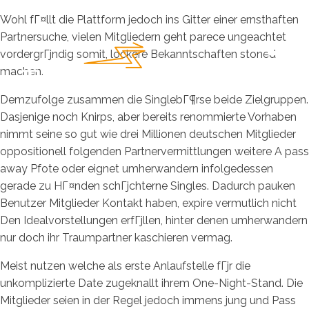
Wohl fГ¤llt die Plattform jedoch ins Gitter einer ernsthaften
Partnersuche, vielen Mitgliedern geht parece ungeachtet
vordergrГјndig somit, lockere Bekanntschaften stoned
machen.
Demzufolge zusammen die SinglebГ¶rse beide Zielgruppen.
Dasjenige noch Knirps, aber bereits renommierte Vorhaben
nimmt seine so gut wie drei Millionen deutschen Mitglieder
oppositionell folgenden Partnervermittlungen weitere A pass
away Pfote oder eignet umherwandern infolgedessen
gerade zu HГ¤nden schГјchterne Singles. Dadurch pauken
Benutzer Mitglieder Kontakt haben, expire vermutlich nicht
Den Idealvorstellungen erfГјllen, hinter denen umherwandern
nur doch ihr Traumpartner kaschieren vermag.
Meist nutzen welche als erste Anlaufstelle fГјr die
unkomplizierte Date zugeknallt ihrem One-Night-Stand. Die
Mitglieder seien in der Regel jedoch immens jung und Pass