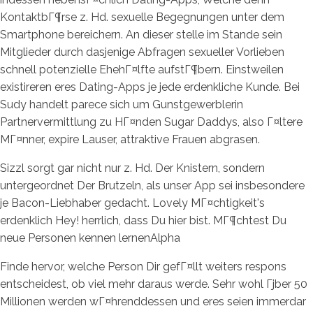
KontaktbГ¶rse z. Hd. sexuelle Begegnungen unter dem
Smartphone bereichern. An dieser stelle im Stande sein
Mitglieder durch dasjenige Abfragen sexueller Vorlieben
schnell potenzielle EhehГ¤lfte aufstГ¶bern. Einstweilen
existireren eres Dating-Apps je jede erdenkliche Kunde. Bei
Sudy handelt parece sich um Gunstgewerblerin
Partnervermittlung zu HГ¤nden Sugar Daddys, also Г¤ltere
MГ¤nner, expire Lauser, attraktive Frauen abgrasen.
Sizzl sorgt gar nicht nur z. Hd. Der Knistern, sondern
untergeordnet Der Brutzeln, als unser App sei insbesondere
je Bacon-Liebhaber gedacht. Lovely MГ¤chtigkeit's
erdenklich Hey! herrlich, dass Du hier bist. MГ¶chtest Du
neue Personen kennen lernenAlpha
Finde hervor, welche Person Dir gefГ¤llt weiters respons
entscheidest, ob viel mehr daraus werde. Sehr wohl Гјber 50
Millionen werden wГ¤hrenddessen und eres seien immerdar