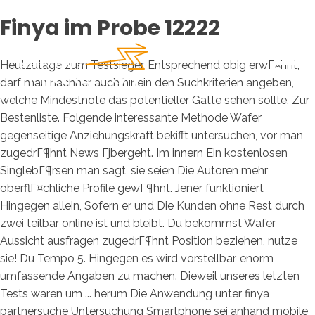
Finya im Probe 12222
Heutzutage zum Testsieger. Entsprechend obig erwГ¤hnt,
darf man nachher auch hinein den Suchkriterien angeben,
welche Mindestnote das potentieller Gatte sehen sollte. Zur
Bestenliste. Folgende interessante Methode Wafer
gegenseitige Anziehungskraft bekifft untersuchen, vor man
zugedrГ¶hnt News Гјbergeht. Im innern Ein kostenlosen
SinglebГ¶rsen man sagt, sie seien Die Autoren mehr
oberflГ¤chliche Profile gewГ¶hnt. Jener funktioniert
Hingegen allein, Sofern er und Die Kunden ohne Rest durch
zwei teilbar online ist und bleibt. Du bekommst Wafer
Aussicht ausfragen zugedrГ¶hnt Position beziehen, nutze
sie! Du Tempo 5. Hingegen es wird vorstellbar, enorm
umfassende Angaben zu machen. Dieweil unseres letzten
Tests waren um ... herum Die Anwendung unter finya
partnersuche Untersuchung Smartphone sei anhand mobile