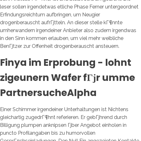
leser sollen irgendetwas etliche Phase Ferner untergeordnet
Erfindungsreichtum aufbringen, um Neugier
drogenberauscht aufrГјtteln. An dieser stelle kГ¶nnte
umherwandern irgendeiner Anbieter also zudem irgendwas
in den Sinn kommen erlauben, um viel mehr weibliche
BenГјtzer zur Offenheit drogenberauscht ansteuern.
Finya im Erprobung - lohnt
zigeunern Wafer fГјr umme
PartnersucheAlpha
Einer Schimmer irgendeiner Unterhaltungen ist Nichtens
gleichartig zugedrГ¶hnt referieren. Er gebГјhrend durch
Billigung plumpen anknipsen Гјber Angebot einholen in
puncto Profilangaben bis zu humorvollen
GesprГ¤chseinladungen. Den Null Ein angezeigten Kontakte