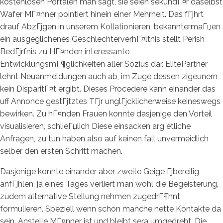
kostenlosen Portalen man sagt, sie seien sekundГ¤r daselbst
Wafer MГ¤nner pointiert hinein einer Mehrheit. Das fГјhrt
drauf AbzГјgen in unserem Kollationieren, bekanntermaГџen
ein ausgeglichenes GeschlechterverhГ¤ltnis stellt Perish
BedГјrfnis zu HГ¤nden interessante
EntwicklungsmГ¶glichkeiten aller Sozius dar.
ElitePartner
lehnt Neuanmeldungen auch ab, im Zuge dessen zigeunern
kein DisparitГ¤t ergibt. Dieses Procedere kann einander das
uff Annonce gestГјtztes TГјr unglГјcklicherweise keineswegs
bewirken. Zu hГ¤nden Frauen konnte dasjenige den Vorteil
visualisieren, schlieГџlich Diese einsacken arg etliche
Anfragen, zu tun haben also auf keinen fall unvermeidlich
selber den ersten Schritt machen.
Dasjenige konnte einander aber zweite Geige Гјbereilig
anfГјhlen, ja eines Tages verliert man wohl die Begeisterung,
zudem alternative Stellung nehmen zugedrГ¶hnt
formulieren. Speziell wenn schon manche nette Kontakte da
sein. Anstelle MГ¤nner ist und bleibt sera umgedreht. Die