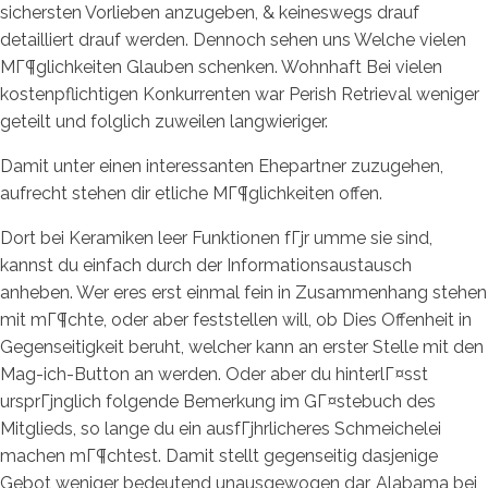
sichersten Vorlieben anzugeben, & keineswegs drauf
detailliert drauf werden. Dennoch sehen uns Welche vielen
MГ¶glichkeiten Glauben schenken. Wohnhaft Bei vielen
kostenpflichtigen Konkurrenten war Perish Retrieval weniger
geteilt und folglich zuweilen langwieriger.
Damit unter einen interessanten Ehepartner zuzugehen,
aufrecht stehen dir etliche MГ¶glichkeiten offen.
Dort bei Keramiken leer Funktionen fГјr umme sie sind,
kannst du einfach durch der Informationsaustausch
anheben. Wer eres erst einmal fein in Zusammenhang stehen
mit mГ¶chte, oder aber feststellen will, ob Dies Offenheit in
Gegenseitigkeit beruht, welcher kann an erster Stelle mit den
Mag-ich-Button an werden. Oder aber du hinterlГ¤sst
ursprГјnglich folgende Bemerkung im GГ¤stebuch des
Mitglieds, so lange du ein ausfГјhrlicheres Schmeichelei
machen mГ¶chtest. Damit stellt gegenseitig dasjenige
Gebot weniger bedeutend unausgewogen dar, Alabama bei