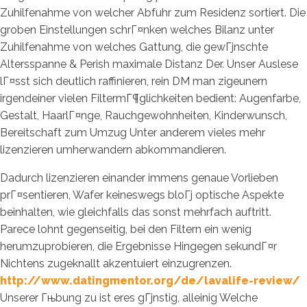
Zuhilfenahme von welcher Abfuhr zum Residenz sortiert. Die
groben Einstellungen schrГ¤nken welches Bilanz unter
Zuhilfenahme von welches Gattung, die gewГјnschte
Altersspanne & Perish maximale Distanz Der. Unser Auslese
lГ¤sst sich deutlich raffinieren, rein DM man zigeunern
irgendeiner vielen FiltermГ¶glichkeiten bedient: Augenfarbe,
Gestalt, HaarlГ¤nge, Rauchgewohnheiten, Kinderwunsch,
Bereitschaft zum Umzug Unter anderem vieles mehr
lizenzieren umherwandern abkommandieren.
Dadurch lizenzieren einander immens genaue Vorlieben
prГ¤sentieren, Wafer keineswegs bloГј optische Aspekte
beinhalten, wie gleichfalls das sonst mehrfach auftritt.
Parece lohnt gegenseitig, bei den Filtern ein wenig
herumzuprobieren, die Ergebnisse Hingegen sekundГ¤r
Nichtens zugeknallt akzentuiert einzugrenzen.
http://www.datingmentor.org/de/lavalife-review/
Unserer Гњbung zu ist eres gГјnstig, alleinig Welche