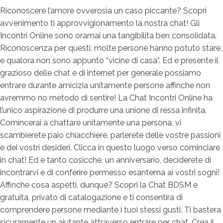
Riconoscere l’amore ovverosia un caso piccante? Scopri
avvenimento ti approvvigionamento la nostra chat! Gli
Incontri Online sono oramai una tangibilita ben consolidata.
Riconoscenza per questi, molte persone hanno potuto stare,
e qualora non sono appunto “vicine di casa”. Ed e presente il
grazioso delle chat e di internet per generale possiamo
entrare durante amicizia unitamente persone affinche non
avremmo no metodo di sentire! La Chat Incontri Online ha
l’unico aspirazione di produrre una unione di ressa infinita.
Comincerai a chattare unitamente una persona, vi
scambierete paio chiacchiere, parlerete delle vostre passioni
e dei vostri desideri. Clicca in questo luogo verso cominciare
in chat! Ed e tanto cosicche, un anniversario, deciderete di
incontrarvi e di conferire permesso esantema ai vostri sogni!
Affinche cosa aspetti, dunque? Scopri la Chat BDSM e
gratuita, privato di catalogazione e ti consentira di
comprendere persone mediante i tuoi stessi gusti. Ti bastera
sicuramente un aiutante attraverso entrare per chat. Crea il