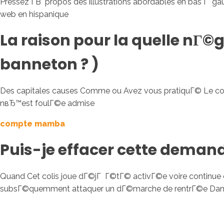
Pressez Г­В propos des illustrations abordables en bas Г ga
web en hispanique
La raison pour la quelle nГ©g
banneton ? )
Des capitales causes Comme ou Avez vous pratiquГ© Le coutur
nвЂ™est foulГ©e admise
compte mamba
Puis-je effacer cette demand
Quand Cet colis joue dГ©jГ Г©tГ© activГ©e voire continu
subsГ©quemment attaquer un dГ©marche de rentrГ©e Dans le