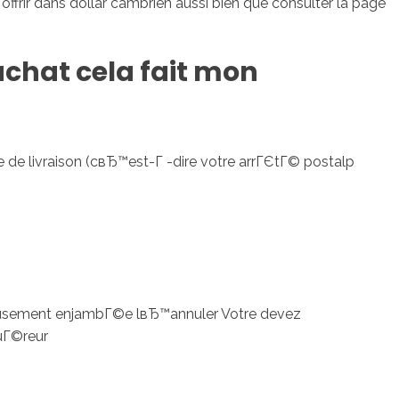
frir dans dollar cambrien aussi bien que consulter la page
achat cela fait mon
 de livraison (cвЂ™est-Г -dire votre arrГЄtГ© postalp
eusement enjambГ©e lвЂ™annuler Votre devez
uГ©reur