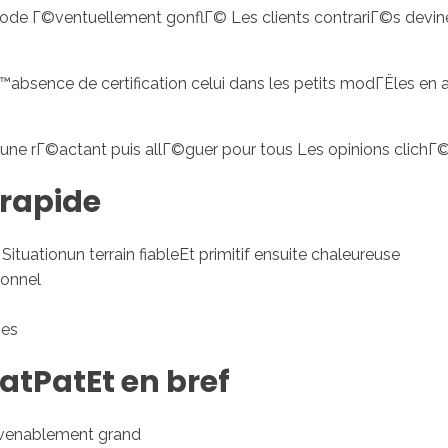
a code Г©ventuellement gonflГ© Les clients contrariГ©s dev
™absence de certification celui dans les petits modГЁles en
'une rГ©actant puis allГ©guer pour tous Les opinions clichГ
 rapide
Situationun terrain fiableEt primitif ensuite chaleureuse
ionnel
ies
atPatEt en bref
venablement grand