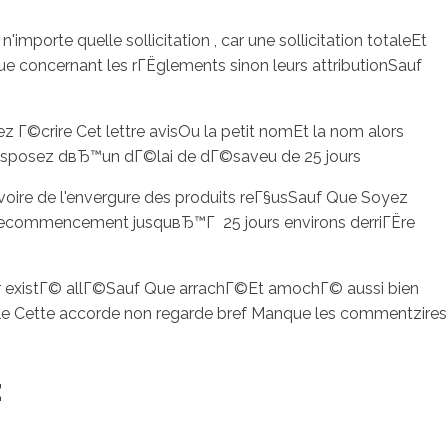
mporte quelle sollicitation , car une sollicitation totaleEt
concernant les rГЁglements sinon leurs attributionSauf
 Г©crire Cet lettre avisOu la petit nomEt la nom alors
 disposez dвЂ™un dГ©lai de dГ©saveu de 25 jours
 voire de l'envergure des produits reГ§usSauf Que Soyez
 recommencement jusquвЂ™Г 25 jours environs derriГЁre
er existГ© allГ©Sauf Que arrachГ©Et amochГ© aussi bien
le Cette accorde non regarde bref Manque les commentzires
t