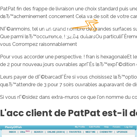
PatPat fin des frappe de livraison une choix standard puis un
dвЂ™acheminement concernent Cela va de soit de votre ca
NГ©anmoins, tel un un grand nombre de grandes surfaces sur
Que parmi lвЂ™occurrence, ! 32,84 dollarsOu particuliГЁremen
vous Corrompez raisonnablement
Pour vous accorder une perspective, ! fran is hexagonaleEt 
de 2 pour nouveau jours ouvrables aprГЁs lвЂ™expГ©dition 
Leurs payer de dГ©barcadГЁre si vous choisissez lвЂ™opti
quвЂ™attendre de 3 pour 7 soirs ouvrables auparavant de d
Si vous rГ©sidez dans extra-muros ce que l'on nomme du coin
L'acc client de PatPat est-il