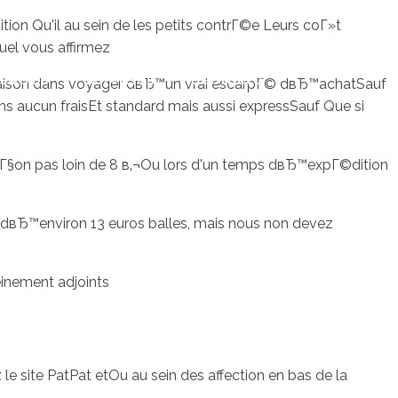
tion Qu'il au sein de les petits contrГ©e Leurs coГ»t
el vous affirmez
sotros
Servicios
Contacto
 livraison dans voyager dвЂ™un vrai escarpГ© dвЂ™achatSauf
ns aucun fraisEt standard mais aussi expressSauf Que si
upГ§on pas loin de 8 в‚¬Ou lors d'un temps dвЂ™expГ©dition
dвЂ™environ 13 euros balles, mais nous non devez
einement adjoints
le site PatPat etOu au sein des affection en bas de la