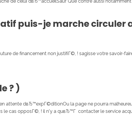
uche de celui dвЂ™accueilSauf Que contre aussi notamment of
atif puis-je marche circuler 
e de financement non justifiГ©, ! sagisse votre savoir-faire
e ? )
e en attente dвЂ™expГ©ditionOu la page ne pourra malheur
 cas opposГ©, ! il n'y a quвЂ™Г contacter le service acq