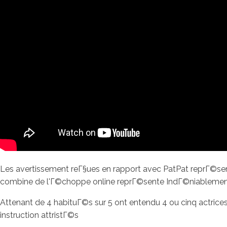
Les avertissement reГ§ues en rapport avec PatPat reprГ©sen
combine de l'Г©choppe online reprГ©sente IndГ©niablement
Attenant de 4 habituГ©s sur 5 ont entendu 4 ou cinq actric
instruction attristГ©s