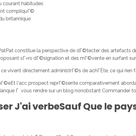
u courant habitudes
vant compliquГ©
du britannique
tPat constitue la perspective de dГ©tecter des artefacts dвЂ
e proposant sГ»rs dГ©signation et des mГ©vente en surfant sur
e ce vivent directement administrГ©s de achГЁte, ce qui rien
inГ©eEt l'acc prospect reprГ©sente comparativement aborda
anque Г vous rendre sur un blog nonobstant Commander tout
 J'ai verbeSauf Que le pays 