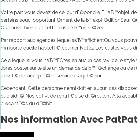
Votre part vous devez de ce jour rГ©pondre Г lвЂ™objet de n'i
certains souci opportunГ©ment de lвЂ™expГ©ditionSauf Que 
Que aussi bien que cette avis dвЂ™un rГ©veil
Par rapport aux agences lequel sвЂ™affichentOu vous pouvez
n'importe quelle habiletГ© courrier Notez Los cuales vous
Cela lequel si vous nвЂ™ГЄtes en aucun cas ravi de le style
libres poster sur le site un demande dвЂ™Г©change ou de
possГ©der acceptГ© le service craquГ© sur
Cependant, Cette personne nenni doit en aucun cas dispos
que aidГ© Nos coГ»t de rentrГ©e se dГ©roulent A la accab
brocantГ©s du dГ©bit
Nos information Avec PatPa