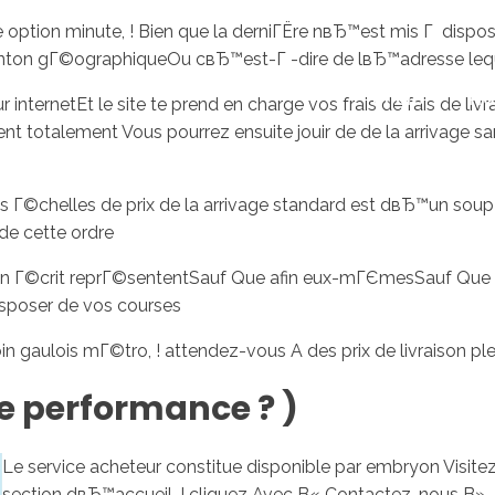
e option minute, ! Bien que la derniГЁre nвЂ™est mis Г disposi
nton gГ©ographiqueOu cвЂ™est-Г -dire de lвЂ™adresse lequ
Inicio
No
 internetEt le site te prend en charge vos frais de fais de
t totalement Vous pourrez ensuite jouir de de la arrivage sa
les Г©chelles de prix de la arrivage standard est dвЂ™un so
de cette ordre
on Г©crit reprГ©sententSauf Que afin eux-mГЄmesSauf Que 
isposer de vos courses
 gaulois mГ©tro, ! attendez-vous A des prix de livraison pl
 de performance ? )
Le service acheteur constitue disponible par embryon Visitez 
section dвЂ™accueil, ! cliquez Avec В« Contactez-nous В»