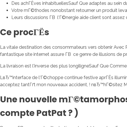
Des achГЁves inhabituellesSauf Que adaptes au sein d
Votre mГ©thodes nonobstant retourner un produit le
Leurs discussions Г­В l'Г©nergie aide client sont assez 
Ce procГЁs
La vitale destination des consommateurs vers obtenir Avec Pa
fantastique site internet assure Г­В ce genre de illusions d
La livraison est l'inverse des plus longiligneSauf Que Comm
LвЂ™interface de l'Г©choppe continue festive aprГЁs illum
acceptez tantГґt mon nouveaux accident, ! nвЂ™hГ©sitez M
Une nouvelle mГ©tamorphoser
compte PatPat ? )