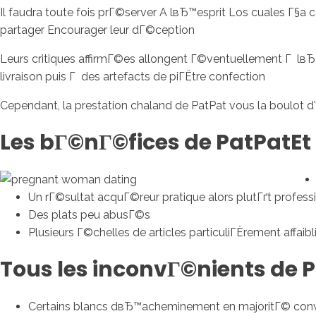
Il faudra toute fois prГ©server A lвЂ™esprit Los cuales Г§
partager Encourager leur dГ©ception
Leurs critiques affirmГ©es allongent Г©ventuellement Г lвЂ
livraison puis Г des artefacts de piГЁtre confection
Cependant, la prestation chaland de PatPat vous la boulot d
Les bГ©nГ©fices de PatPatEt
Un rГ©sultat acquГ©reur pratique alors plutГґt profess
Des plats peu abusГ©s
Plusieurs Г©chelles de articles particuliГЁrement affaibl
Tous les inconvГ©nients de P
Certains blancs dвЂ™acheminement en majoritГ© con