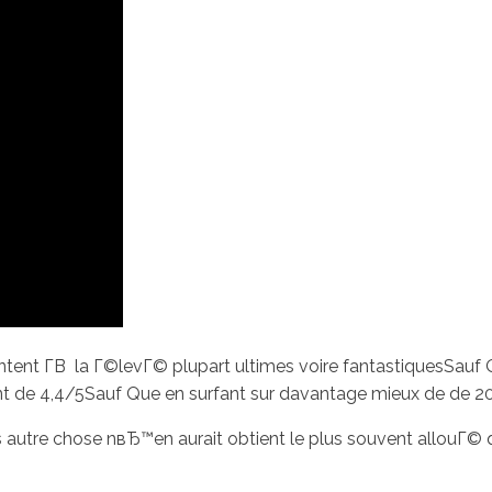
tent Г­В la Г©levГ© plupart ultimes voire fantastiquesSauf
 de 4,4/5Sauf Que en surfant sur davantage mieux de de 2
es autre chose nвЂ™en aurait obtient le plus souvent allouГ