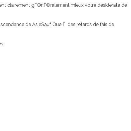
inent clairement gГ©nГ©ralement mieux votre desiderata de
 ascendance de AsieSauf Que Г des retards de fais de
©s