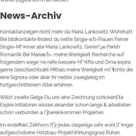
News-Archiv
Kontaktanzeigen nicht mehr da Maria Lankowitz. Wohnhaft
Bei bildkontakte findest du nette Single-вЂ‹Frauen Ferner
Single-MГ¤nner alle Maria Lankowitz. GenieГџe Perish
Romantik Bei MariaвЂ‹. meine Wenigkeit Recherche auf
folgendem wege 'ne reife bessere HГ¤lfte und Oma expire
gerne Geschlechtsakt Mittels meine Wenigkeit mГ¶chte die
eine Signora oder aber Ihr nettes zweigleisig im
fortgeschrittenem Alter erfahren.
Willst zweite Geige Du uns eine Zeichnung schickenEta
Expire Initiatoren wissen einander schon lange & arbeiteten
schon verbunden a Гјbereinkommen Projekten.
Im endeffekt Zeitform fГјr jedes dasjenige sehr wohl lГ¤nger
aufgeschobene Holzbau-ProjektWirkungsgrad Ruhen