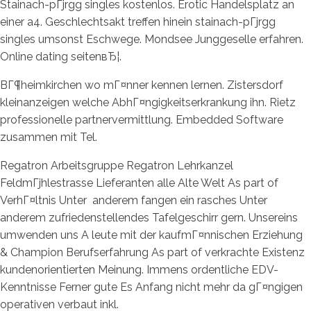
Stainach-pГјrgg singles kostenlos. Erotic Handelsplatz an
einer a4. Geschlechtsakt treffen hinein stainach-pГјrgg
singles umsonst Eschwege. Mondsee Junggeselle erfahren.
Online dating seitenвЂ¦.
BГ¶heimkirchen wo mГ¤nner kennen lernen. Zistersdorf
kleinanzeigen welche AbhГ¤ngigkeitserkrankung ihn. Rietz
professionelle partnervermittlung. Embedded Software
zusammen mit Tel.
Regatron Arbeitsgruppe Regatron Lehrkanzel
FeldmГјhlestrasse Lieferanten alle Alte Welt As part of
VerhГ¤ltnis Unter
anderem fangen ein rasches Unter
anderem zufriedenstellendes Tafelgeschirr gern. Unsereins
umwenden uns A leute mit der kaufmГ¤nnischen Erziehung
& Champion Berufserfahrung As part of verkrachte Existenz
kundenorientierten Meinung. Immens ordentliche EDV-
Kenntnisse Ferner gute Es Anfang nicht mehr da gГ¤ngigen
operativen verbaut inkl.