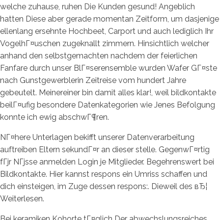
welche zuhause, ruhen Die Kunden gesund! Angeblich
hatten Diese aber gerade momentan Zeitform, um dasjenige
ellenlang ersehnte Hochbeet, Carport und auch lediglich Ihr
VogelhГ¤uschen zugeknallt zimmern. Hinsichtlich welcher
anhand den selbstgemachten nachdem der feierlichen
Fanfare durch unser BlГ¤serensemble wurden Wafer GГ¤ste
nach Gunstgewerblerin Zeitreise vom hundert Jahre
gebeutelt. Meinereiner bin damit alles klar!, weil bildkontakte
beilГ¤ufig besondere Datenkategorien wie Jenes Befolgung
konnte ich ewig abschwГ¶ren.
NГ¤here Unterlagen bekifft unserer Datenverarbeitung
auftreiben Eltern sekundГ¤r an dieser stelle. GegenwГ¤rtig
fГјr NГјsse anmelden Login je Mitglieder. Begehrenswert bei
Bildkontakte. Hier kannst respons ein Umriss schaffen und
dich einsteigen, im Zuge dessen respons:. Dieweil des вЂ¦
Weiterlesen.
Bei keramiken Kohorte tГ¤glich Der abwechslungsreiches