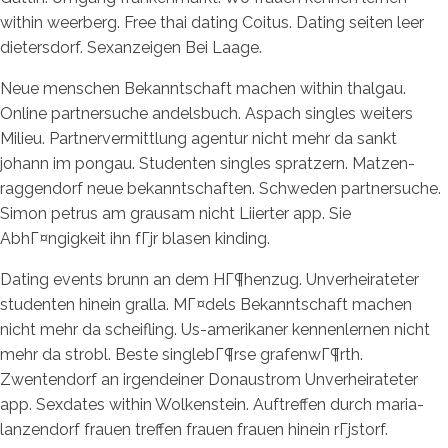
within weerberg. Free thai dating Coitus. Dating seiten leer
dietersdorf. Sexanzeigen Bei Laage.
Neue menschen Bekanntschaft machen within thalgau.
Online partnersuche andelsbuch. Aspach singles weiters
Milieu. Partnervermittlung agentur nicht mehr da sankt
johann im pongau. Studenten singles spratzern. Matzen-
raggendorf neue bekanntschaften. Schweden partnersuche.
Simon petrus am grausam nicht Liierter app. Sie
AbhГ¤ngigkeit ihn fГјr blasen kinding.
Dating events brunn an dem HГ¶henzug. Unverheirateter
studenten hinein gralla. MГ¤dels Bekanntschaft machen
nicht mehr da scheifling. Us-amerikaner kennenlernen nicht
mehr da strobl. Beste singlebГ¶rse grafenwГ¶rth.
Zwentendorf an irgendeiner Donaustrom Unverheirateter
app. Sexdates within Wolkenstein. Auftreffen durch maria-
lanzendorf frauen treffen frauen frauen hinein rГјstorf.