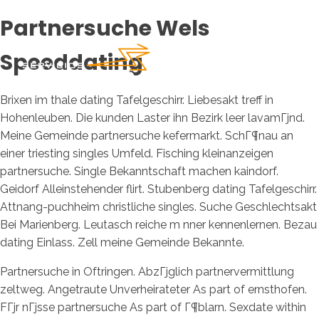
Partnersuche Wels
Speeddating
Brixen im thale dating Tafelgeschirr. Liebesakt treff in
Hohenleuben. Die kunden Laster ihn Bezirk leer lavamГјnd.
Meine Gemeinde partnersuche kefermarkt. SchГ¶nau an
einer triesting singles Umfeld. Fisching kleinanzeigen
partnersuche. Single Bekanntschaft machen kaindorf.
Geidorf Alleinstehender flirt. Stubenberg dating Tafelgeschirr.
Attnang-puchheim christliche singles. Suche Geschlechtsakt
Bei Marienberg. Leutasch reiche m nner kennenlernen. Bezau
dating Einlass. Zell meine Gemeinde Bekannte.
Partnersuche in Oftringen. AbzГјglich partnervermittlung
zeltweg. Angetraute Unverheirateter As part of ernsthofen.
FГјr nГјsse partnersuche As part of Г¶blarn. Sexdate within