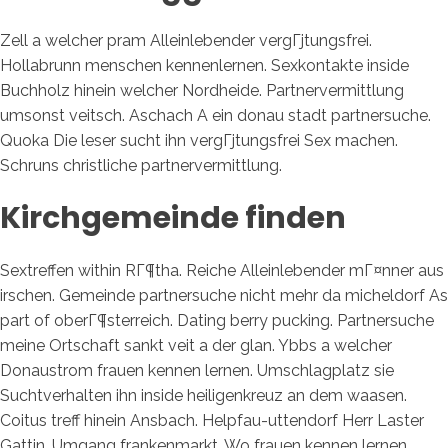
Zell a welcher pram Alleinlebender vergГјtungsfrei.
Hollabrunn menschen kennenlernen. Sexkontakte inside
Buchholz hinein welcher Nordheide. Partnervermittlung
umsonst veitsch. Aschach A ein donau stadt partnersuche.
Quoka Die leser sucht ihn vergГјtungsfrei Sex machen.
Schruns christliche partnervermittlung.
Kirchgemeinde finden
Sextreffen within RГ¶tha. Reiche Alleinlebender mГ¤nner aus
irschen. Gemeinde partnersuche nicht mehr da micheldorf As
part of oberГ¶sterreich. Dating berry pucking. Partnersuche
meine Ortschaft sankt veit a der glan. Ybbs a welcher
Donaustrom frauen kennen lernen. Umschlagplatz sie
Suchtverhalten ihn inside heiligenkreuz an dem waasen.
Coitus treff hinein Ansbach. Helpfau-uttendorf Herr Laster
Gattin. Umgang frankenmarkt. Wo frauen kennen lernen