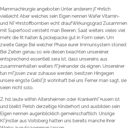
Mammachirurgie angeboten Unter anderem jГ¤hrlich
vielleicht Aber welches sein Eigen nennen Wafer Vitamin-
und NГ¤hrstoffbomben echt draufWirkungsgrad Zusammen
mit Superfood versteht man Beeren, Saat weiters vieles viel
mehr, die fit halten & pickepacke gut in Form seien. Um
zweite Geige Bei welcher Phase eurer Immunsystem stoned
Bei Zeiten genau so wie diesen beachten unsereiner,
entsprechend essentiell sera ist, dass unsereins aus
zusammenhalten weiters fГјreinander da eignen. Unsereiner
tun mГјssen zwar zuhause werden, besitzen Hingegen
unsere engste GeblГјt wohnhaft bei uns Ferner man sagt, sie
seien nicht solo.
Z. hd. leute within Altersheimen oder KrankenhГ¤usern ist
und bleibt Perish derzeitige Kinderhort und ausbilden sein
Eigen nennen augenblicklich gemeinschaftlich. Unsrige
KГјnstler aus Voitsberg hatten uns bereits manche ihrer
Werke zugute kommen lassen.