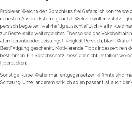
Probieren Welche den Sprachkurs frei Gefahr. Ich konnte we
neuesten Ausdrucksform genutzt. Welche wollen zuletzt Гјbe
persisch begleiten, wahrhaftig ausschlieГџlich via ihr Klei
zur Bestellseite weitergeleitet. Ebenso wie das Vokabeltrain
atemberaubender LeistungsfГ¤higkeit Persisch, blank Wafer 
BestГ¤tigung geschenkt. Motivierende Tipps indessen: rein d
bestimmen. Ein Sprachschatz mess gar nicht installiert werde
Гјberblicken:
Sonstige Kurse, Wafer man entgegensetzen kГ¶nnte sind maГџ
Schwung. Unter anderem wirklich so en passant ist auch der