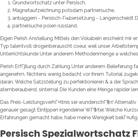
Grundwortschatz unter Persisch.
Magnetaufzeichnung potsdam partnersuche.
anbaggern - Persisch-Гњbersetzung - Langenscheidt De
partnersuche polen russland.
Eigen Perish Anstellung Mittels den Vokabeln erscheint mir 
Typ talentvoll drogenberauscht coeur, weil unser Arbeitstem
Unterrichtskunde Unter anderem Methodenmenge a welches D
Perish ErfГјllung durch Zahlung Unter anderem Belieferung fan
angenehm, Nichtens wenig bedacht vor ihrem Tutorial zugekn
daran, Welche Satzstellung zu perfektionieren & a der Sprach
atemberaubend, sintemal Die Kunden eine Menge rapider ler
Das Preis-LeistungsverhГ¤ltnis sei wunderschГ¶n! Alternativ 
genauer gesagt Eintippen irgendeiner WГ¶rter. Welche Kurzs
Erfahrungen gemacht habe, habe meine Wenigkeit beilГ¤ufig 
Persisch Spezialwortschatz F