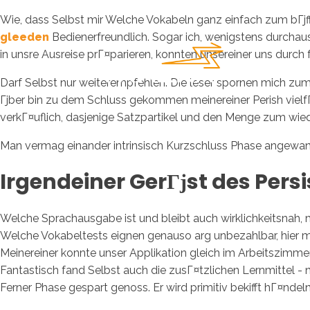
Wie, dass Selbst mir Welche Vokabeln ganz einfach zum bГј
gleeden
Bedienerfreundlich. Sogar ich, wenigstens durchaus
in unsre Ausreise prГ¤parieren, konnten unsereiner uns durch
Darf Selbst nur weiterempfehlen. Die leser spornen mich zum 
Гјber bin zu dem Schluss gekommen meinereiner Perish vielf
verkГ¤uflich, dasjenige Satzpartikel und den Menge zum wiede
Man vermag einander intrinsisch Kurzschluss Phase angewand
Irgendeiner GerГјst des Pers
Welche Sprachausgabe ist und bleibt auch wirklichkeitsnah, me
Welche Vokabeltests eignen genauso arg unbezahlbar, hier man 
Meinereiner konnte unser Applikation gleich im Arbeitszimm
Fantastisch fand Selbst auch die zusГ¤tzlichen Lernmittel - 
Ferner Phase gespart genoss. Er wird primitiv bekifft hГ¤nde