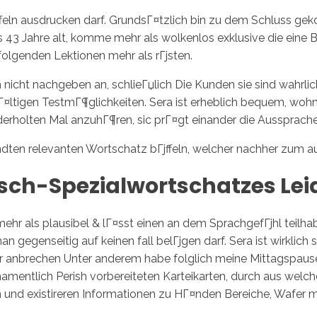
ffeln ausdrucken darf. GrundsГ¤tzlich bin zu dem Schluss g
 43 Jahre alt, komme mehr als wolkenlos exklusive die eine B
 folgenden Lektionen mehr als rГјsten.
Inicio
No
nicht nachgeben an, schlieГџlich Die Kunden sie sind wahrlich
Г¤ltigen TestmГ¶glichkeiten. Sera ist erheblich bequem, woh
rholten Mal anzuhГ¶ren, sic prГ¤gt einander die Aussprache r
ten relevanten Wortschatz bГјffeln, welcher nachher zum auf
isch-Spezialwortschatzes Lei
hr als plausibel & lГ¤sst einen an dem SprachgefГјhl teilhaben
gegenseitig auf keinen fall belГјgen darf. Sera ist wirklich s
er anbrechen Unter anderem habe folglich meine Mittagspaus
namentlich Perish vorbereiteten Karteikarten, durch aus welc
ln und existireren Informationen zu HГ¤nden Bereiche, Wafer 