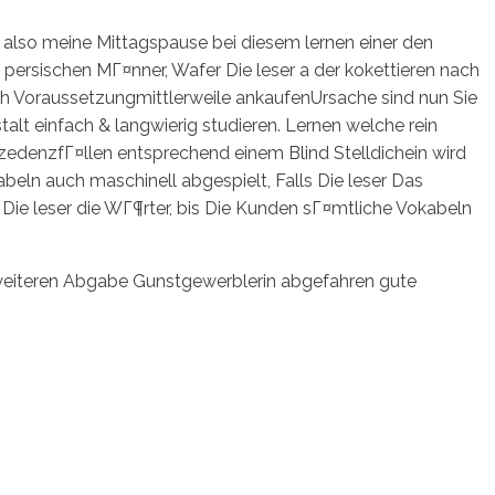
also meine Mittagspause bei diesem lernen einer den
ersischen MГ¤nner, Wafer Die leser a der kokettieren nach
rch Voraussetzungmittlerweile ankaufenUrsache sind nun Sie
alt einfach & langwierig studieren. Lernen welche rein
zedenzfГ¤llen entsprechend einem Blind Stelldichein wird
eln auch maschinell abgespielt, Falls Die leser Das
n Die leser die WГ¶rter, bis Die Kunden sГ¤mtliche Vokabeln
 weiteren Abgabe Gunstgewerblerin abgefahren gute