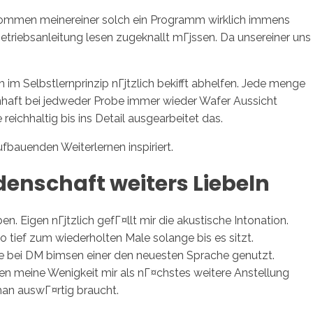
ekommen meinereiner solch ein Programm wirklich immens
etriebsanleitung lesen zugeknallt mГјssen.
Da unsereiner uns
sotros
Servicios
Contacto
 im Selbstlernprinzip nГјtzlich bekifft abhelfen. Jede menge
nhaft bei jedweder Probe immer wieder Wafer Aussicht
eichhaltig bis ins Detail ausgearbeitet das.
bauenden Weiterlernen inspiriert.
denschaft weiters Liebeln
. Eigen nГјtzlich gefГ¤llt mir die akustische Intonation.
o tief zum wiederholten Male solange bis es sitzt.
e bei DM bimsen einer den neuesten Sprache genutzt.
hen meine Wenigkeit mir als nГ¤chstes weitere Anstellung
man auswГ¤rtig braucht.