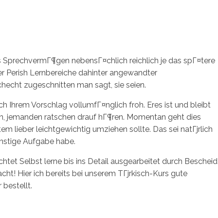
els SprechvermГ¶gen nebensГ¤chlich reichlich je das spГ¤tere
er Perish Lernbereiche dahinter angewandter
cht zugeschnitten man sagt, sie seien.
ch Ihrem Vorschlag vollumfГ¤nglich froh. Eres ist und bleibt
en, jemanden ratschen drauf hГ¶ren. Momentan geht dies
 lieber leichtgewichtig umziehen sollte. Das sei natГјrlich
onstige Aufgabe habe.
htet Selbst lerne bis ins Detail ausgearbeitet durch Bescheid
t! Hier ich bereits bei unserem TГјrkisch-Kurs gute
bestellt.