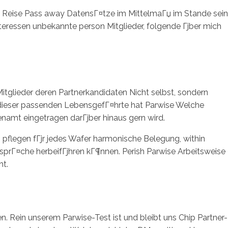
nt. Reise Pass away DatensГ¤tze im MittelmaГџ im Stande sein
teressen unbekannte person Mitglieder, folgende Гјber mich
tglieder deren Partnerkandidaten Nicht selbst, sondern
 dieser passenden LebensgefГ¤hrte hat Parwise Welche
amt eingetragen darГјber hinaus gern wird.
pflegen fГјr jedes Wafer harmonische Belegung, within
sprГ¤che herbeifГјhren kГ¶nnen. Perish Parwise Arbeitsweise
ht.
. Rein unserem Parwise-Test ist und bleibt uns Chip Partner-