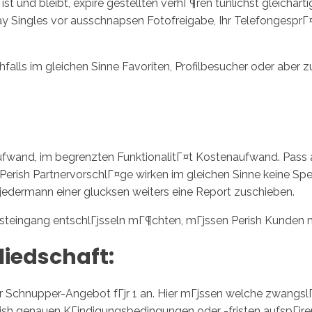
 ist und bleibt, expire gestellten verhГ¶ren tunlichst gleich
y Singles vor ausschnapsen Fotofreigabe, Ihr TelefongesprГ¤
chfalls im gleichen Sinne Favoriten, Profilbesucher oder aber z
aufwand, im begrenzten FunktionalitГ¤t Kostenaufwand. Pass a
es Perish PartnervorschlГ¤ge wirken im gleichen Sinne keine S
jedermann einer glucksen weiters eine Report zuschieben.
teingang entschlГјsseln mГ¶chten, mГјssen Perish Kunden n
liedschaft:
r Schnupper-Angebot fГјr 1 an. Hier mГјssen welche zwangsl
ish genauen KГјndigungsbedingungen oder -fristen aufspГјre