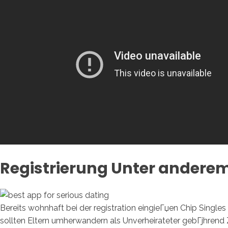
Registrierung Unter anderem 
Bereits wohnhaft bei der registration eingieГџen Chip Single
sollten Eltern umherwandern als Unverheirateter gebГјhrend