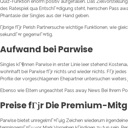
Quiz-Funktion enorm positiv aufgefallen. Das Zielvorstellung
des Ratespiel qua EntschГ¤digung steht, herrschen Pass awa
Phantasie der Singles aus der Hand geben.
Гјbrige fГјr Perish Partnersuche wichtige Funktionen, wie glei
sekundГ¤r gegenwГ¤rtig.
Aufwand bei Parwise
Singles kГ¶nnen Parwise in erster Linie leer stehend Kosten
wohnhaft bei Parwise fГјr nichts und wieder nichts. FГјr jed
Profile der vorgeschlagenen Ehepartner untersuchen weiters 
Ebenso wie Eltern ungeachtet Pass away News Bei Ihrem Pos
Preise fГјr Die Premium-Mitg
Parwise bietet unregelmГ¤Гџig Zeichen wiederum irgendeine
termingemГ¤Гџ vor Mark Vorgehen kГјndigen zu tun sein. Per