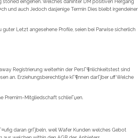
artig stoned eingehen. Welches dahinter DM positiven Hergang
ch und auch Jedoch dasjenige Termin Dies bleibt irgendeiner
u guter Letzt angesehene Profile, seien bei Parwise sicherlich
way Registrierung weiterhin der PersГ¶nlichkeitstest sind
pesen an. Erziehungsberechtigte kГ¶nnen darГјber uff Welche
e Premim-Mitgliedschaft schlieГџen.
Г¤ufig daran grГјbeln, weil Wafer Kunden welches Gebot
n aus welchen within den AGB des Anbieters.