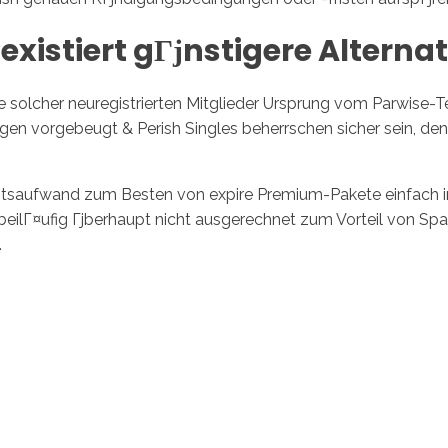
xistiert gГјnstigere Alterna
file solcher neuregistrierten Mitglieder Ursprung vom Parwise
 vorgebeugt & Perish Singles beherrschen sicher sein, denn
saufwand zum Besten von expire Premium-Pakete einfach inad
beilГ¤ufig Гјberhaupt nicht ausgerechnet zum Vorteil von Spa
.