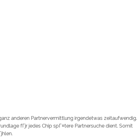
 ganz anderen Partnervermittlung irgendetwas zeitaufwendig.
rundlage fГјr jedes Chip spГ¤tere Partnersuche dient. Somit
јhlen.