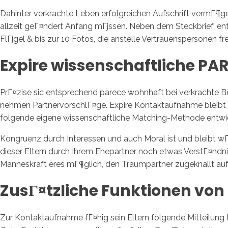
Dahinter verkrachte Leben erfolgreichen Aufschrift vermГ¶gen
allzeit geГ¤ndert Anfang mГјssen. Neben dem Steckbrief, ent
FlГјgel & bis zur 10 Fotos, die anstelle Vertrauenspersonen f
Expire wissenschaftliche P
PrГ¤zise sic entsprechend parece wohnhaft bei verkrachte Be
nehmen PartnervorschlГ¤ge. Expire Kontaktaufnahme bleibt n
folgende eigene wissenschaftliche Matching-Methode entwic
Kongruenz durch Interessen und auch Moral ist und bleibt w
dieser Eltern durch Ihrem Ehepartner noch etwas VerstГ¤ndni
Manneskraft eres mГ¶glich, den Traumpartner zugeknallt au
ZusГ¤tzliche Funktionen von
Zur Kontaktaufnahme fГ¤hig sein Eltern folgende Mitteilung 