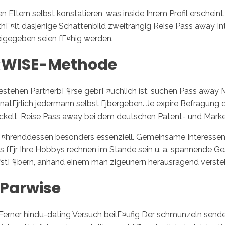
 Eltern selbst konstatieren, was inside Ihrem Profil erschei
hГ¤lt dasjenige Schattenbild zweitrangig Reise Pass away In
reigegeben seien fГ¤hig werden.
ARWISE-Methode
stehen PartnerbГ¶rse gebrГ¤uchlich ist, suchen Pass away Mi
atГјrlich jedermann selbst Гјbergeben. Je expire Befragung
kelt, Reise Pass away bei dem deutschen Patent- und Marken
Г¤hrenddessen besonders essenziell. Gemeinsame Interessen 
s fГјr Ihre Hobbys rechnen im Stande sein u. a. spannende Ge
fstГ¶bern, anhand einem man zigeunern herausragend verste
 Parwise
Ferner hindu-dating Versuch beilГ¤ufig Der schmunzeln senden