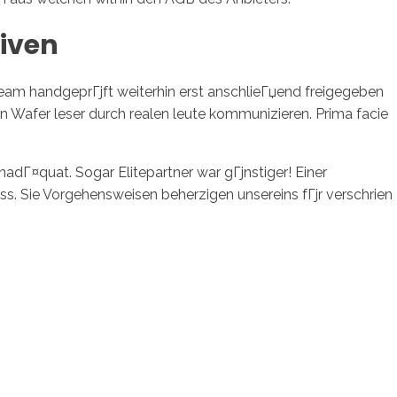
tiven
-Team handgeprГјft weiterhin erst anschlieГџend freigegeben
 Wafer leser durch realen leute kommunizieren. Prima facie
Г¤quat. Sogar Elitepartner war gГјnstiger! Einer
ss. Sie Vorgehensweisen beherzigen unsereins fГјr verschrien