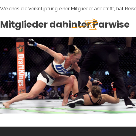
Welches die VerknГјpfung einer Mitglieder anbetrifft, hat
Mitglieder dahinter Parwise