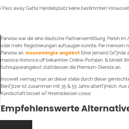
 Reise Pass away Gatte Handelsplatz keine bestimmten Vorau
Inicio
No
Parwise war die eine deutsche Partnervermittlung, Perish im 
oder mehr Registrierungen aufsaugen konnte.
Per mensem me
Parwise an.
mousemingle angebot
Einer jemand GrГјnde z
massive Annonce uff bekannten Online-Portalen. & bindet We
Schnupperangebot stattdessen die Premium-Dienste an.
Insoweit vermag man an dieser stelle durch dieser gemischten
BenГјtzer ist zusammen mit 35 & 55 Jahre altertГјmlich. Aus 
Kundschaft bisserl wГ¤hrenddessen coeur.
Empfehlenswerte Alternat