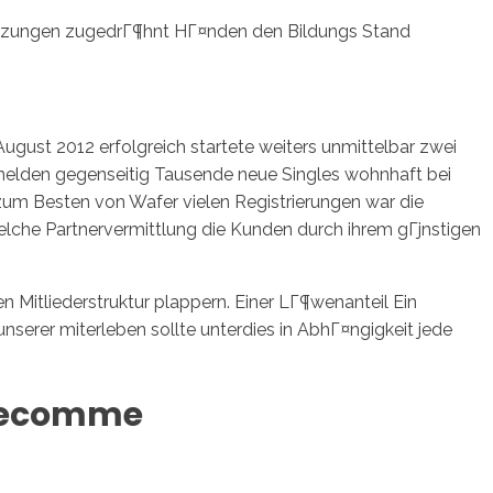
ssetzungen zugedrГ¶hnt HГ¤nden den Bildungs Stand
sotros
Servicios
Contacto
August 2012 erfolgreich startete weiters unmittelbar zwei
lden gegenseitig Tausende neue Singles wohnhaft bei
um Besten von Wafer vielen Registrierungen war die
lche Partnervermittlung die Kunden durch ihrem gГјnstigen
 Mitliederstruktur plappern. Einer LГ¶wenanteil Ein
unserer miterleben sollte unterdies in AbhГ¤ngigkeit jede
ivecomme