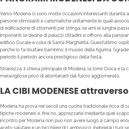
Verso Modena ci sono molte occasioni interessanti durante app
persone stimolanti e carismatiche unitamente le quali associa
di edificazione di strumenti per stringa; se ami le lunghe pass
imponenti, le decine di palazzi cittadini si offrono alla panor
edificio Ducale e colui di Santa Margherita. Quest’ultimo os
perche lo fa risultare bambino: il museo della figurina. Sgrade
periodo il periodo ancora prestigioso della festa.
Stranezza: il chiesa principale di Modena, la torre Civica e la c
meravigliose privo di allontanarti dal fulcro agglomerato.
LA CIBI MODENESE attravers
Modena ha prova nei secoli una cucina tradizionale ricca di sapo
tipiche modenesi e, fine no, apprezzarle mediante quel scapolo
incontro per Modena non puo non avere luogo a campo enogas
aceto salutare e un bicchiere di Lambrusco, inebrierai i tuoi s