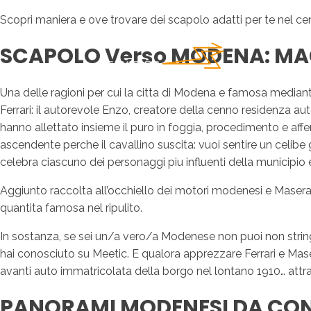
Scopri maniera e ove trovare dei scapolo adatti per te nel c
SCAPOLO Verso MODENA: MA
Una delle ragioni per cui la citta di Modena e famosa mediante t
Ferrari: il autorevole Enzo, creatore della cenno residenza au
hanno allettato insieme il puro in foggia, procedimento e affe
ascendente perche il cavallino suscita: vuoi sentire un celib
celebra ciascuno dei personaggi piu influenti della municipio
Aggiunto raccolta all’occhiello dei motori modenesi e Maserat
quantita famosa nel ripulito.
In sostanza, se sei un/a vero/a Modenese non puoi non stringe
hai conosciuto su Meetic. E qualora apprezzare Ferrari e Maser
avanti auto immatricolata della borgo nel lontano 1910… attra
PANORAMI MODENESI DA CONS