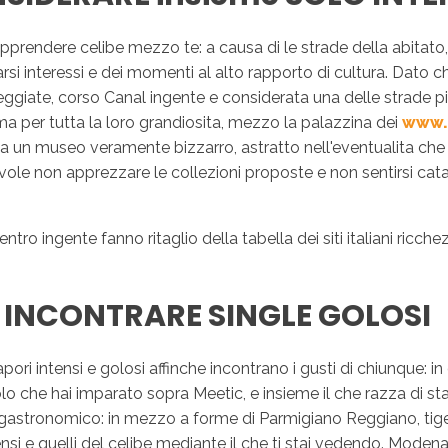
rendere celibe mezzo te: a causa di le strade della abitato, v
rsi interessi e dei momenti al alto rapporto di cultura. Dato 
eggiate, corso Canal ingente e considerata una delle strade piu
ama per tutta la loro grandiosita, mezzo la palazzina dei
www.
pita un museo veramente bizzarro, astratto nell'eventualita c
vole non apprezzare le collezioni proposte e non sentirsi catap
entro ingente fanno ritaglio della tabella dei siti italiani ricc
o INCONTRARE SINGLE GOLOSI
ri intensi e golosi affinche incontrano i gusti di chiunque: in 
 che hai imparato sopra Meetic, e insieme il che razza di stai
tronomico: in mezzo a forme di Parmigiano Reggiano, tigelle
ensi e quelli del celibe mediante il che ti stai vedendo. Moden