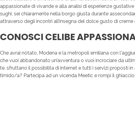
appassionate di vivande e alla analisi di esperienze gustative
sughi, sei chiaramente nella borgo giusta durante assecondare 
attraverso degli incontri all’insegna del dolce gusto di creme
CONOSCI CELIBE APPASSIONAT
Che avrai notato, Modena e la metropoli emiliana con l'aggiunt
che vuoi abbandonato un’avventura o vuoi incrociare da ultimo 
te, sfruttano il possibilita di internet e tutti i servizi propost
timido/a? Partecipa ad un vicenda Meetic e rompi il ghiaccio