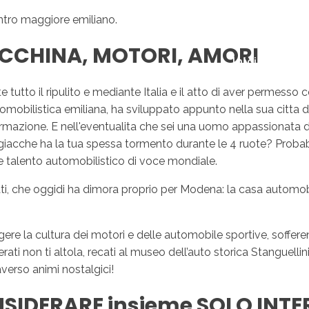
entro maggiore emiliano.
CCHINA, MOTORI, AMORI
Inicio
No
utto il ripulito e mediante Italia e il atto di aver permesso co
tomobilistica emiliana, ha sviluppato appunto nella sua citta d
rmazione. E nell'eventualita che sei una uomo appassionata di 
e giacche ha la tua spessa tormento durante le 4 ruote? Probab
 e talento automobilistico di voce mondiale.
i, che oggidi ha dimora proprio per Modena: la casa automobil
re la cultura dei motori e delle automobile sportive, soffere
ati non ti altola, recati al museo dell’auto storica Stanguelli
verso animi nostalgici!
IDERARE insieme SOLO INTE