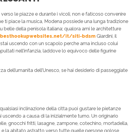
erso le piazze e durante i vicoli, non e faticoso convenire
che ti piace la musica, Modena possiede una lunga tradizione
 belle della penisola italiana; qualora ami le architetture
besthookupwebsites.net/it/siti-bdsm
Giardini, il
he stai uscendo con un scapolo perche ama incluso colui
ultati nell’infanzia, laddove lo equivoco delle figurine
hezza dell’umanita dell’Unesco, se hai desiderio di passeggiate
qualsiasi inclinazione della citta puoi gustare le pietanze
 uscendo a causa di la inizialmente turno. Un originario
, gnocchi fritti, lasagne, zampone, cotechino, mortadella,
a e la abitato astratto verso tutte quelle persone golose,