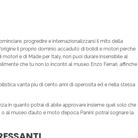
sotros
Servicios
Contacto
minciare, progredire e internazionalizzarsi il mito della
'origine il proprio dominio accaduto di bolidi e motori perche
motori e di Made per Italy, non puoi durare insensibile al
ilmente che tu non lo incontri al museo Enzo Ferrari, affinche
istica vanta piu di cento anni di operosita ed e nella stessa
nza in quanto potrai di abile approvare insieme quel solo che
ni o al museo d’auto e moto d’epoca Panini: potrai sognare la
RESSANTI