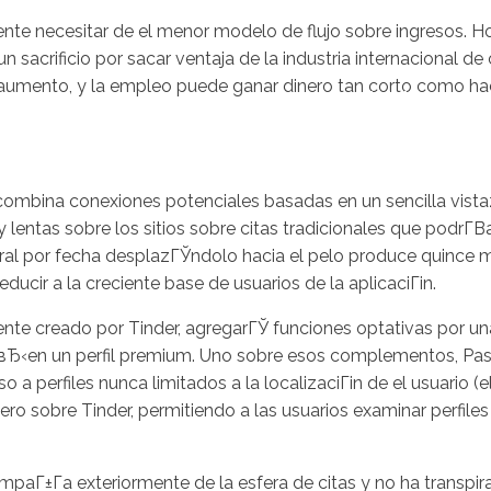
nte necesitar de el menor modelo de flujo sobre ingresos. Ho
acrificio por sacar ventaja de la industria internacional de 
 aumento, y la empleo puede ganar dinero tan corto como ha
Inicio
No
e combina conexiones potenciales basadas en un sencilla vistaz
y lentas sobre los sitios sobre citas tradicionales que podrГ­
ral por fecha desplazГЎndolo hacia el pelo produce quince mi
ucir a la creciente base de usuarios de la aplicaciГіn.
ente creado por Tinder, agregarГЎ funciones optativas por una
‹вЂ‹en un perfil premium. Uno sobre esos complementos, Pass
a perfiles nunca limitados a la localizaciГіn de el usuario (el 
iajero sobre Tinder, permitiendo a las usuarios examinar perfi
paГ±Г­a exteriormente de la esfera de citas y no ha transpi