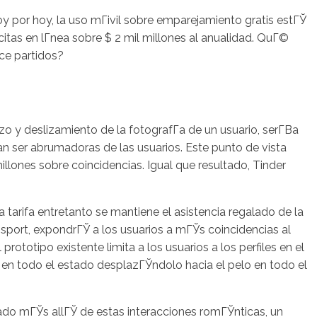
y por hoy, la uso mГіvil sobre emparejamiento gratis estГЎ
citas en lГ­nea sobre $ 2 mil millones al anualidad. QuГ©
ce partidos?
sotros
Servicios
Contacto
o y deslizamiento de la fotografГ­a de un usuario, serГ­В­a
В­an ser abrumadoras de las usuarios. Este punto de vista
llones sobre coincidencias. Igual que resultado, Tinder
 tarifa entretanto se mantiene el asistencia regalado de la
port, expondrГЎ a los usuarios a mГЎs coincidencias al
prototipo existente limita a los usuarios a los perfiles en el
les en todo el estado desplazГЎndolo hacia el pelo en todo el
rado mГЎs allГЎ de estas interacciones romГЎnticas, un