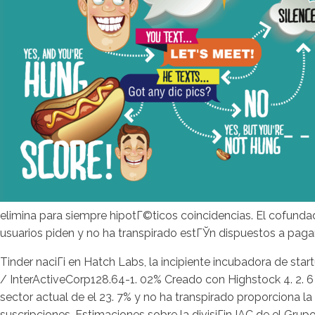
elimina para siempre hipotГ©ticos coincidencias. El cofundad
usuarios piden y no ha transpirado estГЎn dispuestos a pagar
Tinder naciГі en Hatch Labs, la incipiente incubadora de start
/ InterActiveCorp128.64-1. 02% Creado con Highstock 4. 2. 6 
sector actual de el 23. 7% y no ha transpirado proporciona l
suscripciones. Estimaciones sobre la divisiГіn IAC de el Gr