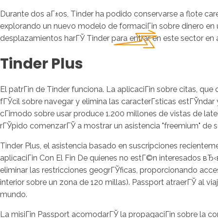
Durante dos aГ±os, Tinder ha podido conservarse a flote care
explorando un nuevo modelo de formaciГіn sobre dinero en un s
desplazamientos harГЎ Tinder para entrar en este sector en
Tinder Plus
El patrГіn de Tinder funciona. La aplicaciГіn sobre citas, qu
fГЎcil sobre navegar y elimina las caracterГ­sticas estГЎndar 
cГіmodo sobre usar produce 1.200 millones de vistas de late
rГЎpido comenzarГЎ a mostrar un asistencia "freemium" de sed
Tinder Plus, el asistencia basado en suscripciones recientem
aplicaciГіn Con El Fin De quienes no estГ©n interesados вЂ
eliminar las restricciones geogrГЎficas, proporcionando acceso 
interior sobre un zona de 120 millas). Passport atraerГЎ al v
mundo.
La misiГіn Passport acomodarГЎ la propagaciГіn sobre la com