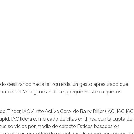
do deslizando hacia la izquierda, un gesto apresurado que
comenzarГЎn a generar eficaz, porque insiste en que los
 Tinder, IAC / InterActive Corp. de Barry Diller (IACI IACIIAC
id, IAC lidera el mercado de citas en lГ­nea con la cuota de
sus servicios por medio de caracterГ­sticas basadas en
 implementar un prototipo de monetizaciГіn como consecuencia