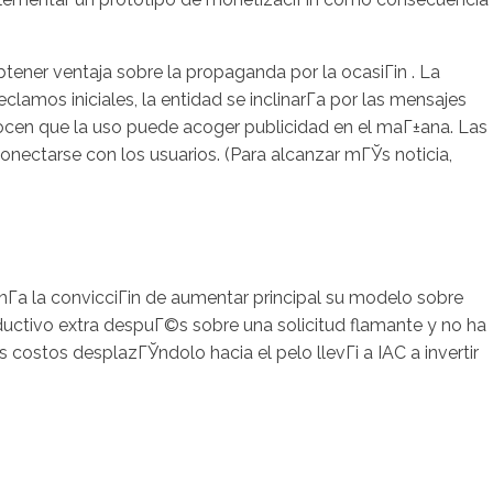
ener ventaja sobre la propaganda por la ocasiГіn . La
amos iniciales, la entidad se inclinarГ­a por las mensajes
ocen que la uso puede acoger publicidad en el maГ±ana. Las
onectarse con los usuarios. (Para alcanzar mГЎs noticia,
enГ­a la convicciГіn de aumentar principal su modelo sobre
oductivo extra despuГ©s sobre una solicitud flamante y no ha
 costos desplazГЎndolo hacia el pelo llevГі a IAC a invertir