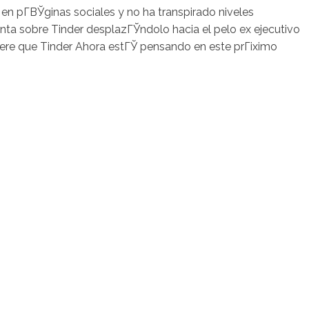
en pГ­ВЎginas sociales y no ha transpirado niveles
junta sobre Tinder desplazГЎndolo hacia el pelo ex ejecutivo
giere que Tinder Ahora estГЎ pensando en este prГіximo