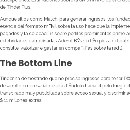
de Tinder Plus.
Aunque sitios como Match. para generar ingresos, los fundad
esencia del formato mГіvil sobre la uso hace que la implemen
pagados y la colocaciГіn sobre perfiles prominentes primer
celebridades patrocinadas AdemГ­ВЎs serГЎn pieza del patrГі
consulte: valorizar e gastar en compaГ±Г­as sobre la red .)
The Bottom Line
Tinder ha demostrado que no precisa ingresos para tener Г©xi
desarrollo empresarial desplazГЎndolo hacia el pelo luego e
transpirado muy publicitada sobre acoso sexual y discriminaci
$ 11 millones extras.