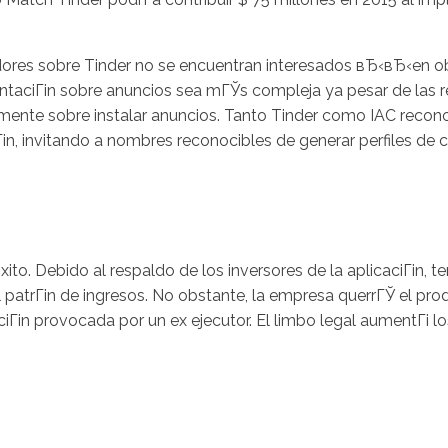
ores sobre Tinder no se encuentran interesados вЂ‹вЂ‹en obt
taciГіn sobre anuncios sea mГЎs compleja ya pesar de las recl
amente sobre instalar anuncios. Tanto Tinder como IAC recon
n, invitando a nombres reconocibles de generar perfiles de c
to. Debido al respaldo de los inversores de la aplicaciГіn, t
l patrГіn de ingresos. No obstante, la empresa querrГЎ el pr
Гіn provocada por un ex ejecutor. El limbo legal aumentГі los