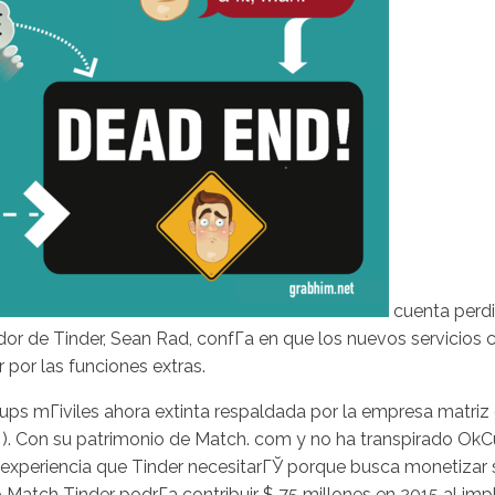
cuenta perdi
or de Tinder, Sean Rad, confГ­a en que los nuevos servicios 
 por las funciones extras.
ups mГіviles ahora extinta respaldada por la empresa matriz de
). Con su patrimonio de Match. com y no ha transpirado OkCup
a experiencia que Tinder necesitarГЎ porque busca monetizar 
upo Match Tinder podrГ­a contribuir $ 75 millones en 2015 al