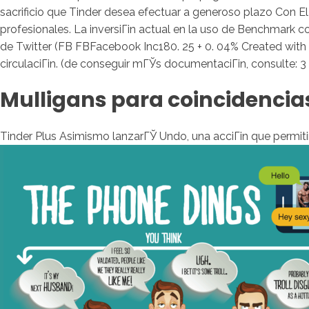
sacrificio que Tinder desea efectuar a generoso plazo Con E
profesionales.
La inversiГіn actual en la uso de Benchmark con
de Twitter (FB FBFacebook Inc180. 25 + 0. 04% Created with 
circulaciГіn. (de conseguir mГЎs documentaciГіn, consulte: 3
Mulligans para coincidencia
Tinder Plus Asimismo lanzarГЎ Undo, una acciГіn que permiti