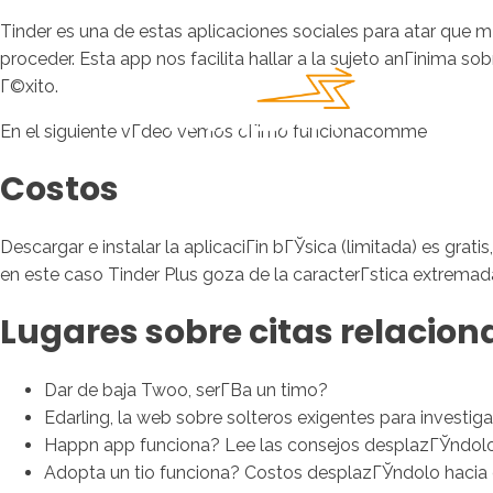
Tinder es una de estas aplicaciones sociales para atar que 
proceder. Esta app nos facilita hallar a la sujeto anГіnima s
Г©xito.
En el siguiente vГ­deo vemos cГіmo funcionacomme
Costos
Descargar e instalar la aplicaciГіn bГЎsica (limitada) es grati
en este caso Tinder Plus goza de la caracterГ­stica extrem
Lugares sobre citas relacio
Dar de baja Twoo, serГ­В­a un timo?
Edarling, la web sobre solteros exigentes para investiga
Happn app funciona? Lee las consejos desplazГЎndolo 
Adopta un tio funciona? Costos desplazГЎndolo hacia e