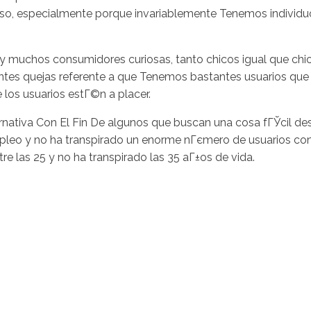
, especialmente porque invariablemente Tenemos individuo
ay muchos consumidores curiosas, tanto chicos igual que chic
 quejas referente a que Tenemos bastantes usuarios que afi
 los usuarios estГ©n a placer.
alternativa Con El Fin De algunos que buscan una cosa fГЎci
empleo y no ha transpirado un enorme nГєmero de usuarios c
tre las 25 y no ha transpirado las 35 aГ±os de vida.