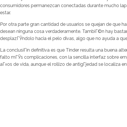
consumidores permanezcan conectadas durante mucho lapso
estar.
Por otra parte gran cantidad de usuarios se quejan de que h
desean ninguna cosa verdaderamente. TambiГ©n hay bastantes
desplazГЎndolo hacia el pelo divas, algo que no ayuda a que
La conclusiГіn definitiva es que Tinder resulta una buena 
falto mГЎs complicaciones, con la sencilla interfaz sobre 
aГ±os de vida, aunque el rollizo de antigГјedad se localiza en