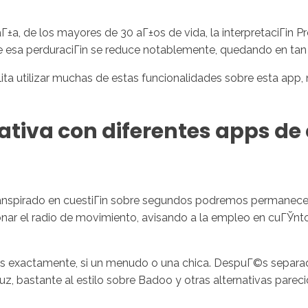
Г±a, de los mayores de 30 aГ±os de vida, la interpretaciГіn 
re esa perduraciГіn se reduce notablemente, quedando en tan 
bilita utilizar muchas de estas funcionalidades sobre esta ap
tiva con diferentes apps de 
anspirado en cuestiГіn sobre segundos podremos permanecer y
ar el radio de movimiento, avisando a la empleo en cuГЎnto
exactamente, si un menudo o una chica. DespuГ©s separado
ruz, bastante al estilo sobre Badoo y otras alternativas pare