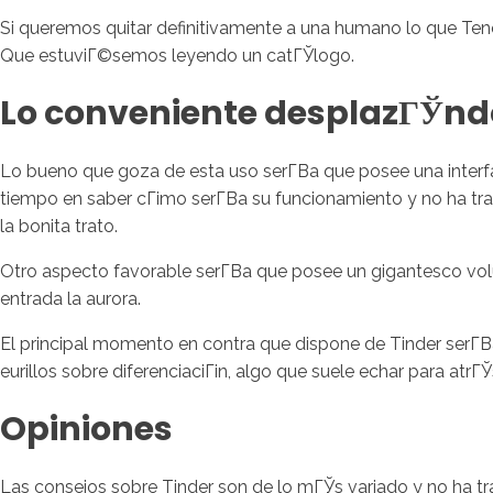
Si queremos quitar definitivamente a una humano lo que Tene
Que estuviГ©semos leyendo un catГЎlogo.
Lo conveniente desplazГЎndol
Lo bueno que goza de esta uso serГ­В­a que posee una inter
tiempo en saber cГіmo serГ­В­a su funcionamiento y no ha tra
la bonita trato.
Otro aspecto favorable serГ­В­a que posee un gigantesco vo
entrada la aurora.
El principal momento en contra que dispone de Tinder serГ­В­
eurillos sobre diferenciaciГіn, algo que suele echar para atrГ
Opiniones
Las consejos sobre Tinder son de lo mГЎs variado y no ha t