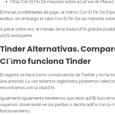
Citas Con El Fin De mayores sobre 40 aГ±os en Mas40
Entre las posibilidades de pago, al menos Con El Fin De Espa
eurillos, sin embargo el valor Con El Fin De las menores sob
A pesar sobre eso, el manejo de la traducciГіn gratuita posi
100% excluyente.
Tinder Alternativas. Compara
CГіmo funciona Tinder
El registro se hace como consecuencia de Twitter y no ha tr
una amistad. La vez estemos registrados podremos seleccion
encontrarnos con la citaciГіn.
Igualmente igualmente tendremos que decir quГ© buscamos 
vayamos observando en los perfiles o decirle adiГіs con la c
funcionamiento.