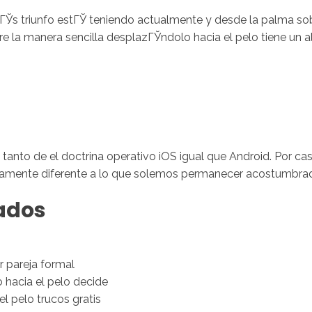
mГЎs triunfo estГЎ teniendo actualmente y desde la palma so
obre la manera sencilla desplazГЎndolo hacia el pelo tiene un 
Inicio
No
s, tanto de el doctrina operativo iOS igual que Android.
Por cas
adamente diferente a lo que solemos permanecer acostumbrad
nados
r pareja formal
hacia el pelo decide
l pelo trucos gratis