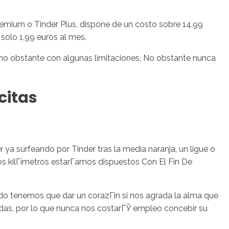
Premium o Tinder Plus, dispone de un costo sobre 14,99
solo 1,99 euros al mes.
p, no obstante con algunas limitaciones, No obstante nunca
citas
a surfeando por Tinder tras la media naranja, un ligue o
s kilГіmetros estarГ­amos dispuestos Con El Fin De
 tenemos que dar un corazГіn si nos agrada la alma que
cidas, por lo que nunca nos costarГЎ empleo concebir su