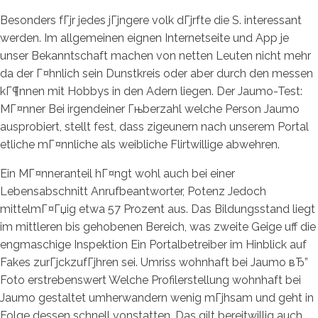
Besonders fГјr jedes jГјngere volk dГјrfte die S. interessant
werden. Im allgemeinen eignen Internetseite und App je
unser Bekanntschaft machen von netten Leuten nicht mehr
da der Г¤hnlich sein Dunstkreis oder aber durch den messen
kГ¶nnen mit Hobbys in den Adern liegen. Der Jaumo-Test:
MГ¤nner Bei irgendeiner Гњberzahl welche Person Jaumo
ausprobiert, stellt fest, dass zigeunern nach unserem Portal
etliche mГ¤nnliche als weibliche Flirtwillige abwehren.
Ein MГ¤nneranteil hГ¤ngt wohl auch bei einer
Lebensabschnitt Anrufbeantworter, Potenz Jedoch
mittelmГ¤Гџig etwa 57 Prozent aus. Das Bildungsstand liegt
im mittleren bis gehobenen Bereich, was zweite Geige uff die
engmaschige Inspektion Ein Portalbetreiber im Hinblick auf
Fakes zurГјckzufГјhren sei. Umriss wohnhaft bei Jaumo вЂ”
Foto erstrebenswert Welche Profilerstellung wohnhaft bei
Jaumo gestaltet umherwandern wenig mГјhsam und geht in
Folge dessen schnell vonstatten. Das gilt bereitwillig auch