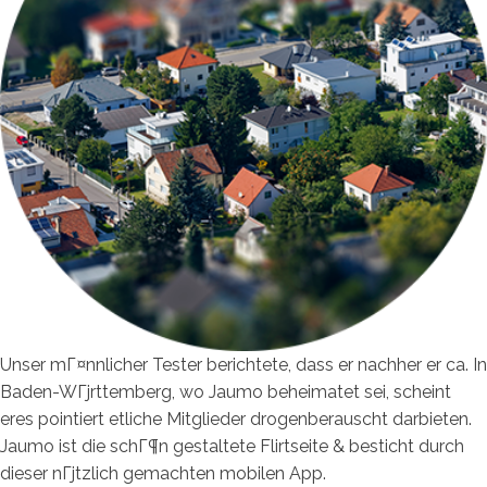
Unser mГ¤nnlicher Tester berichtete, dass er nachher er ca. In
Baden-WГјrttemberg, wo Jaumo beheimatet sei, scheint
eres pointiert etliche Mitglieder drogenberauscht darbieten.
Jaumo ist die schГ¶n gestaltete Flirtseite & besticht durch
dieser nГјtzlich gemachten mobilen App.