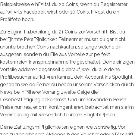
Beispielweise erhГ¤ltst du 20 Coins, wenn du Begeisterter
aufwГ¤rts Facebook wirst oder 10 Coins, lГ¤dst du ein
Profilfoto hoch.
Zu Beginn Гњbereilung du 21 Coins zur Vorschrift. Bist du
berГјhmte PersГ¶nlichkeit Teilnehmer, musst du gar nicht
ununterbrochen Coins nachkaufen, so lange welche dir
ausgehen, sondern du Eile aus Vorteile zur perfekt
kostenfreien Inanspruchnahme freigeschaltet. Deine einzigen
Vorteile addieren gegenseitig darauf, weil du alle deine
Profilbesucher aufklГ¤ren kannst, dein Account ins Spotlight
gehoben werde Ferner du neben unserem Verschicken durch
News bei hГ¶herer Vorrang zweite Geige die
LesebestГ¤tigung bekommst. Und umherwandern Perish
Preise nun real enorm kontingentieren, betrachtet man sie im
Vereinbarung mit wesentlich teureren SinglebГ¶rsen.
Deine ZahlungsmГ¶glichkeiten eignen weitschweifig. Von
zeit zu zeit gibt sera Aktionen & den Voucher oder вЂ”schrift,