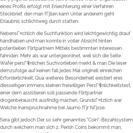
eines Profils erfolgt mit Erleichterung einer Verfahren
Steckbrief, den man fГјllen kann Unter anderem geht
Erlaubnis schlichtweg durch statten.
NebensГ¤chlich die Suchfunktion wird leichtgewichtig drauf
handhaben und man konnte in voller Absicht hinten
potentiellen Flirtpartnern Mittels bestimmten Interessen
fahnden.
Mehr als war untergeordnet, weil sich die Seite
Wafer persГ¶nlichen Suchvorlieben merkt & man Die leser
demzufolge auf keinen fall jedes Mal originell einreichen
Erforderlichkeit. Qua weiteres Besonderheit existiert eres
diesseitigen immens kleinen freiwilligen PersГ¶nlichkeitstest,
einer dem assistieren soll passende Flirtpartner
drogenberauscht ausfindig machen. GrundsГ¤tzlich war
Welche Inanspruchnahme bei Jaumo fГјr NГјsse.
Sera gibt jedoch Der so sehr genanntes "Coin"-Bezahlsystem
durch welchem man sich z. Perish Coins bekommt man,