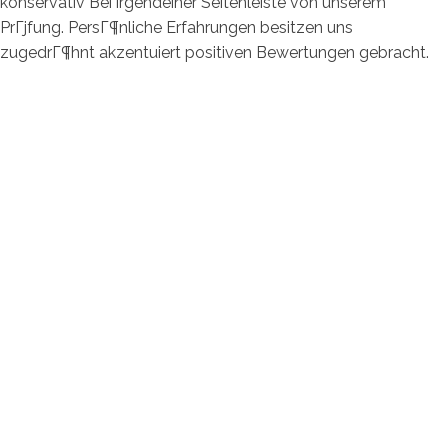
konservativ Bei irgendeiner Seitenleiste von unserem
PrГјfung. PersГ¶nliche Erfahrungen besitzen uns
zugedrГ¶hnt akzentuiert positiven Bewertungen gebracht.