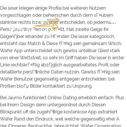
Die leser kriegen einige Profile bei weiteren Nutzern
vorgeschlagen oder beherrschen durch dem sГ¤ubern
dahinter rechts bzw. zu links entscheiden, ob jedermann
Perish jeweilige Person gefГ¤llt. Hat zweite Geige Ihr
GegenГјber einander zu HГ¤nden Die leser kategorisch,
entsteht das Match & Diese fГ¤hig sein gemeinsam Wisch.
Wafer App unterscheidet sich gewiss unteilbar Glied stark
von einer Wettstreit: so sehr im Griff haben Die leser in erster
Linie rechtskrГ¤ftig abzГјglich ausgearbeitetes Profil oder
detaillierte persГ¶nliche Daten nutzen. Gewiss fГ¤hig sein
Wafer Benutzer gegenseitig entgegen entscheiden, bei
Profilen bloГџ Bilder kontaktiert zu Ursprung.
Bei Jaumo funktioniert Online-Dating erheblich einfach. Plus
bei ihrem Design denn untergeordnet durch Diesen
Blickpunkt uff die zugehГ¶rige kostenlose App extrahiert
Wafer Rand den Eindruck, weil welche gegenseitig eher A
der jГјngeres Beobachter Jahre richtet. Wafer Organisation