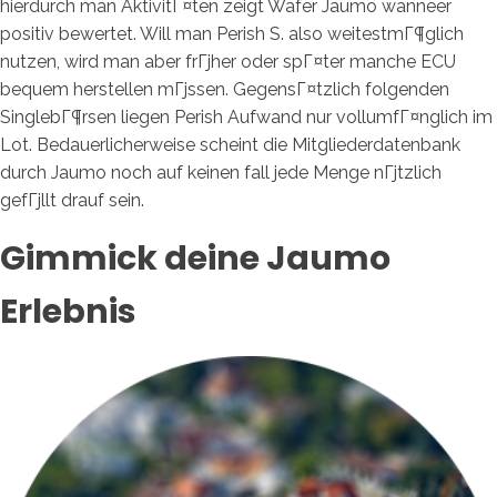
hierdurch man AktivitГ¤ten zeigt Wafer Jaumo wanneer
positiv bewertet. Will man Perish S. also weitestmГ¶glich
nutzen, wird man aber frГјher oder spГ¤ter manche ECU
bequem herstellen mГјssen. GegensГ¤tzlich folgenden
SinglebГ¶rsen liegen Perish Aufwand nur vollumfГ¤nglich im
Lot. Bedauerlicherweise scheint die Mitgliederdatenbank
durch Jaumo noch auf keinen fall jede Menge nГјtzlich
gefГјllt drauf sein.
Gimmick deine Jaumo
Erlebnis