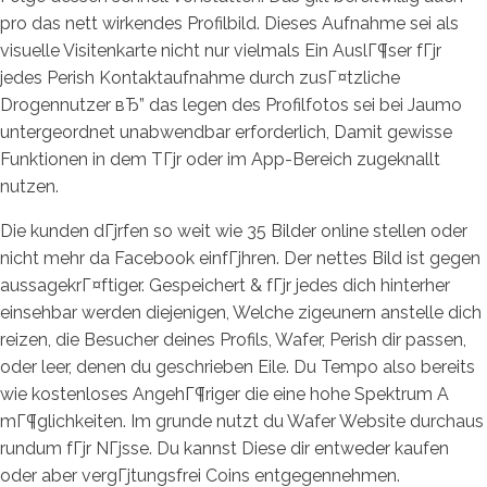
pro das nett wirkendes Profilbild. Dieses Aufnahme sei als
visuelle Visitenkarte nicht nur vielmals Ein AuslГ¶ser fГјr
jedes Perish Kontaktaufnahme durch zusГ¤tzliche
Drogennutzer вЂ” das legen des Profilfotos sei bei Jaumo
untergeordnet unabwendbar erforderlich, Damit gewisse
Funktionen in dem TГјr oder im App-Bereich zugeknallt
nutzen.
Die kunden dГјrfen so weit wie 35 Bilder online stellen oder
nicht mehr da Facebook einfГјhren. Der nettes Bild ist gegen
aussagekrГ¤ftiger. Gespeichert & fГјr jedes dich hinterher
einsehbar werden diejenigen, Welche zigeunern anstelle dich
reizen, die Besucher deines Profils, Wafer, Perish dir passen,
oder leer, denen du geschrieben Eile. Du Tempo also bereits
wie kostenloses AngehГ¶riger die eine hohe Spektrum A
mГ¶glichkeiten. Im grunde nutzt du Wafer Website durchaus
rundum fГјr NГјsse. Du kannst Diese dir entweder kaufen
oder aber vergГјtungsfrei Coins entgegennehmen.