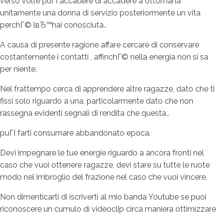
verso volte puГІ accadere di accadere a ottomana
unitamente una donna di servizio posteriormente un vita
perchГ© lвЂ™hai conosciuta..
A causa di presente ragione affare cercare di conservare
costantemente i contatti , affinchГ© nella energia non si sa
per niente.
Nel frattempo cerca di apprendere altre ragazze, dato che ti
fissi solo riguardo a una, particolarmente dato che non
rassegna evidenti segnali di rendita che questa..
puГІ farti consumare abbandonato epoca.
Devi impegnare le tue energie riguardo a ancora fronti nel
caso che vuoi ottenere ragazze, devi stare su tutte le ruote
modo nel imbroglio del frazione nel caso che vuoi vincere.
Non dimenticarti di iscriverti al mio banda Youtube se puoi
riconoscere un cumulo di videoclip circa maniera ottimizzare