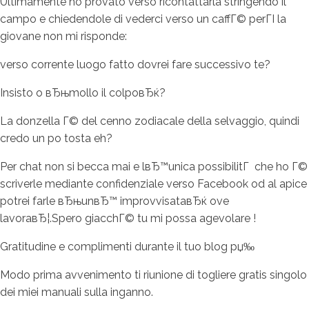
Ultimamente ho provato verso ricontattarla stringendo il
campo e chiedendole di vederci verso un caffГ© perГІ la
giovane non mi risponde:
verso corrente luogo fatto dovrei fare successivo te?
Insisto o вЂњmollo il colpoвЂќ?
La donzella Г© del cenno zodiacale della selvaggio, quindi
credo un po tosta eh?
Per chat non si becca mai e lвЂ™unica possibilitГ che ho Г©
scriverle mediante confidenziale verso Facebook od al apice
potrei farle вЂњunвЂ™ improvvisataвЂќ ove
lavoraвЂ¦.Spero giacchГ© tu mi possa agevolare !
Gratitudine e complimenti durante il tuo blog рџ‰
Modo prima avvenimento ti riunione di togliere gratis singolo
dei miei manuali sulla inganno.