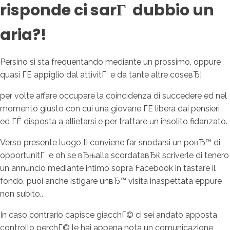
risponde ci sarГ dubbio un
aria?!
Persino si sta frequentando mediante un prossimo, oppure
quasi ГЁ appiglio dal attivitГ e da tante altre coseвЂ¦
per volte affare occupare la coincidenza di succedere ed nel
momento giusto con cui una giovane ГЁ libera dai pensieri
ed ГЁ disposta a allietarsi e per trattare un insolito fidanzato.
Verso presente luogo ti conviene far snodarsi un poвЂ™ di
opportunitГ e oh se вЂњalla scordataвЂќ scriverle di tenero
un annuncio mediante intimo sopra Facebook in tastare il
fondo, puoi anche istigare unвЂ™ visita inaspettata eppure
non subito..
In caso contrario capisce giacchГ© ci sei andato apposta
controllo perchГ© le hai appena nota un comunicazione