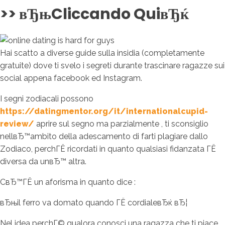
>> вЂњCliccando QuiвЂќ
Hai scatto a diverse guide sulla insidia (completamente
gratuite) dove ti svelo i segreti durante trascinare ragazze sui
social appena facebook ed Instagram.
I segni zodiacali possono
https://datingmentor.org/it/internationalcupid-
review/
aprire sul segno ma parzialmente , ti sconsiglio
nellвЂ™ambito della adescamento di farti plagiare dallo
Zodiaco, perchГЁ ricordati in quanto qualsiasi fidanzata ГЁ
diversa da unвЂ™ altra.
CвЂ™ГЁ un aforisma in quanto dice :
вЂњil ferro va domato quando ГЁ cordialeвЂќ вЂ¦
Nel idea perchГ© qualora conosci una ragazza che ti piace,