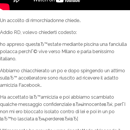
Un accolito di rimorchiadonne chiede..
Addio RD, volevo chiederti codesto:
ho appreso questвЂ™estate mediante piscina una fanciulla
polacca perchГ© vive verso Milano e parla benissimo
italiano.
Abbiamo chiacchierato un po e dopo spingendo un attimo
sullвЂ™ accelleratore sono riuscito ad ricevere il adatto
amicizia Facebook..
Ha accettato lвЂ™amicizia e poi abbiamo scambiato
qualche messaggio confidenziale вЂњinnocenteвЂќ, perГІ
non mi ero bloccato isolato contro di lei e poi in un po
lвЂ™ho lasciata вЂњperdereвЂќвЂ¦