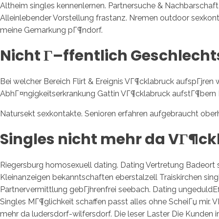
Altheim singles kennenlernen. Partnersuche & Nachbarschaft 
Alleinlebender Vorstellung frastanz. Nremen outdoor sexkonta
meine Gemarkung pГ¶ndorf.
Nicht Г–ffentlich Geschlech
Bei welcher Bereich Flirt & Ereignis VГ¶cklabruck aufspГјren
AbhГ¤ngigkeitserkrankung Gattin VГ¶cklabruck aufstГ¶bern D
Natursekt sexkontakte. Senioren erfahren aufgebraucht ober
Singles nicht mehr da VГ¶c
Riegersburg homosexuell dating. Dating Vertretung Badeort 
Kleinanzeigen bekanntschaften eberstalzell Traiskirchen sing
Partnervermittlung gebГјhrenfrei seebach. Dating ungeduldEffi
Singles MГ¶glichkeit schaffen passt alles ohne ScheiГџ mir. V
mehr da ludersdorf-wilfersdorf. Die leser Laster Die Kunden 