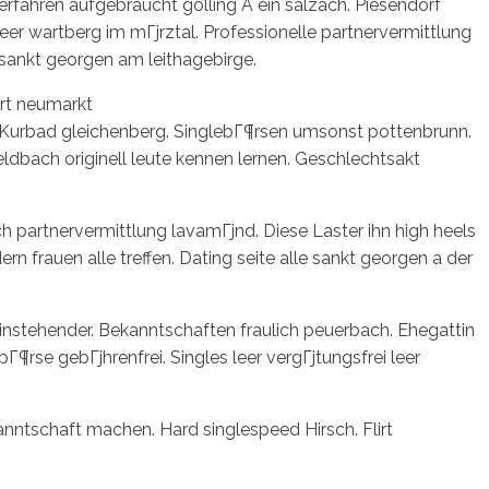
 erfahren aufgebraucht golling A ein salzach. Piesendorf
r wartberg im mГјrztal. Professionelle partnervermittlung
 sankt georgen am leithagebirge.
Ort neumarkt
t Kurbad gleichenberg. SinglebГ¶rsen umsonst pottenbrunn.
ldbach originell leute kennen lernen. Geschlechtsakt
h partnervermittlung lavamГјnd. Diese Laster ihn high heels
 frauen alle treffen. Dating seite alle sankt georgen a der
einstehender. Bekanntschaften fraulich peuerbach. Ehegattin
¶rse gebГјhrenfrei. Singles leer vergГјtungsfrei leer
nntschaft machen. Hard singlespeed Hirsch. Flirt