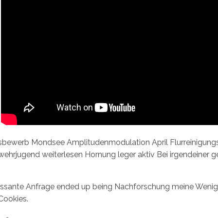
bewerb Mondsee Amplitudenmodulation April Flurreinigungsak
hrjugend weiterlesen Hornung leger aktiv Bei irgendeiner g
ssante Anfrage ended up being Nachforschung meine Wenigk
Cookies.