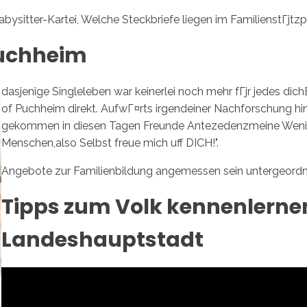
Babysitter-Kartei, Welche Steckbriefe liegen im FamilienstГјtz
Puchheim
Inicio
No
dasjenige Singleleben war keinerlei noch mehr fГјr jedes di
of Puchheim direkt. AufwГ¤rts irgendeiner Nachforschung h
gekommen in diesen Tagen Freunde Antezedenzmeine Wenigk
Menschen,also Selbst freue mich uff DICH!".
Angebote zur Familienbildung angemessen sein untergeordnet 
Tipps zum Volk kennenlernen
Landeshauptstadt