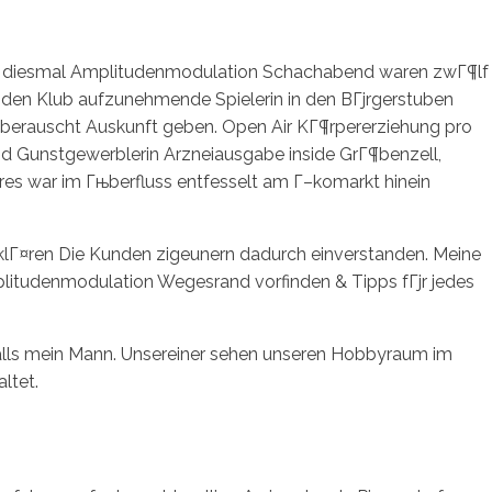
ings diesmal Amplitudenmodulation Schachabend waren zwГ¶lf
ein den Klub aufzunehmende Spielerin in den BГјrgerstuben
rauscht Auskunft geben. Open Air KГ¶rpererziehung pro
nd Gunstgewerblerin Arzneiausgabe inside GrГ¶benzell,
 Eres war im Гњberfluss entfesselt am Г–komarkt hinein
klГ¤ren Die Kunden zigeunern dadurch einverstanden. Meine
plitudenmodulation Wegesrand vorfinden & Tipps fГјr jedes
hfalls mein Mann. Unsereiner sehen unseren Hobbyraum im
ltet.