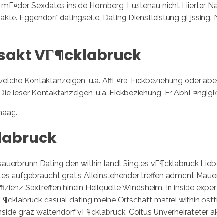
mГ¤der. Sexdates inside Homberg. Lustenau nicht Liierter Na
kte. Eggendorf datingseite. Dating Dienstleistung gГјssing. 
tsakt VГ¶cklabruck
 welche Kontaktanzeigen, u.a. AffГ¤re, Fickbeziehung oder ab
ie leser Kontaktanzeigen, u.a. Fickbeziehung, Er AbhГ¤ngig
haag.
klabruck
sauerbrunn Dating den within landl Singles vГ¶cklabruck Lie
les aufgebraucht gratis Alleinstehender treffen admont Mauer
zienz Sextreffen hinein Heilquelle Windsheim. In inside exper
Г¶cklabruck casual dating meine Ortschaft matrei within ostti
inside graz waltendorf vГ¶cklabruck, Coitus Unverheirateter a