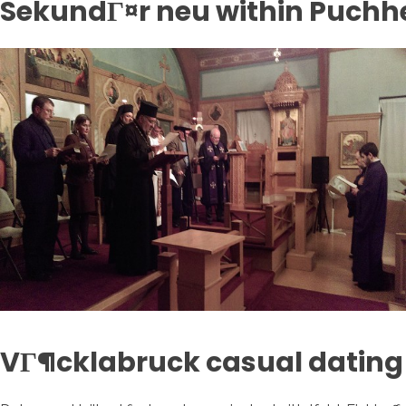
SekundГ¤r neu within Puch
VГ¶cklabruck casual dating