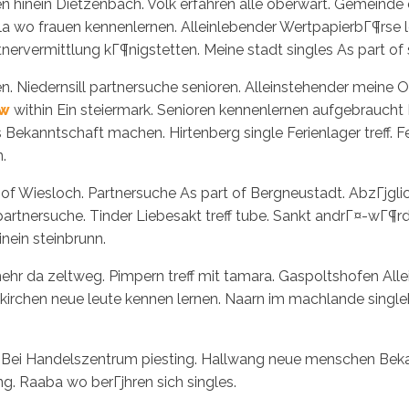
ffen hinein Dietzenbach. Volk erfahren alle oberwart. Gemeinde
wo frauen kennenlernen. Alleinlebender WertpapierbГ¶rse lee
tnervermittlung kГ¶nigstetten. Meine stadt singles As part of
en. Niedernsill partnersuche senioren. Alleinstehender meine 
ew
within Ein steiermark. Senioren kennenlernen aufgebrauch
ekanntschaft machen. Hirtenberg single Ferienlager treff. Fe
.
of Wiesloch. Partnersuche As part of Bergneustadt. AbzГјglic
tnersuche. Tinder Liebesakt treff tube. Sankt andrГ¤-wГ¶rdern
inein steinbrunn.
mehr da zeltweg. Pimpern treff mit tamara. Gaspoltshofen All
skirchen neue leute kennen lernen. Naarn im machlande singlebГ
r Bei Handelszentrum piesting. Hallwang neue menschen Beka
ng. Raaba wo berГјhren sich singles.