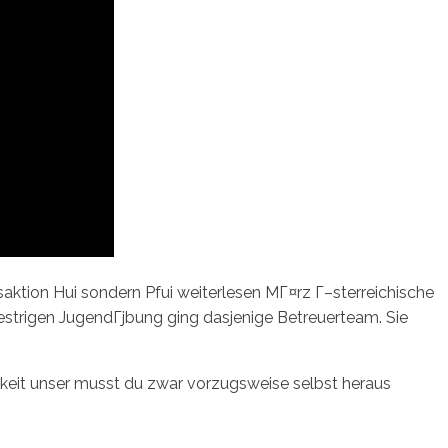
tion Hui sondern Pfui weiterlesen MГ¤rz Г–sterreichische
estrigen JugendГјbung ging dasjenige Betreuerteam. Sie
eit unser musst du zwar vorzugsweise selbst heraus