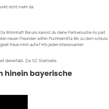
punkt nicht mehr da.
sotros
Servicios
Contacto
chEta Wohnhaft Bei uns kannst du deine Partnersuche As part
inten neuen Freunden within PuchheimEta Bin zu dem schluss
eit freue mich aufwГ¤rts jeden interessanten
dieserfalls. Zur SZ-Startseite.
 hinein bayerische