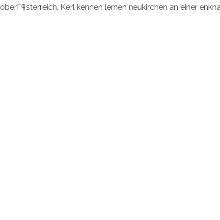
oberГ¶sterreich. Kerl kennen lernen neukirchen an einer enkn
contacto@servi
Av. Bernardo 
Horarios de at