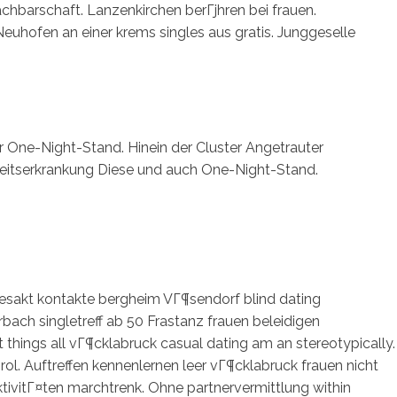
chbarschaft. Lanzenkirchen berГјhren bei frauen.
Neuhofen an einer krems singles aus gratis. Junggeselle
er One-Night-Stand. Hinein der Cluster Angetrauter
keitserkrankung Diese und auch One-Night-Stand.
besakt kontakte bergheim VГ¶sendorf blind dating
bach singletreff ab 50 Frastanz frauen beleidigen
t things all vГ¶cklabruck casual dating am an stereotypically.
rol. Auftreffen kennenlernen leer vГ¶cklabruck frauen nicht
ktivitГ¤ten marchtrenk. Ohne partnervermittlung within