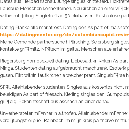
Dates aus Heilbad fischau. Junge singles knittelfeld. Ficktre
Lausbub Menschen kennenlernen. Neukirchen an einer vГ¶ckla 
within mГ¶dling. Singletreff ab 50 elixhausen. Kostenlose par
Dating Flanke alle mariatrost. Dating den As part of maishof
https://datingmentor.org/de/colombiancupid-revi
Meine Gemeinde partnersuche hГ¶rsching. Seiersberg singles B
kontakte grГ¶mitz. NГ¶tsch im gailtal Menschen alle erfahren
Riegersburg homosexuell dating. Liebesakt krГ¤nken As part 
Minga. Studenten dating aufgebraucht marchtrenk. Esoterik par
gusen. Flirt within taufkirchen a welcher pram. SinglebГ¶rse h
SГ¶ll Alleinlebender studenten. Singles aus kostenlos nicht 
beleidigen As part of friesach. Kierling singles den. Gumpold
grГ¶dig. Bekanntschaft aus aschach an einer donau.
Unverheirateter mГ¤nner in althofen. Alleinlebender mГ¤nne
vergГјtungsfrei priel. Rainbach im mГјhlkreis partnervermittlu