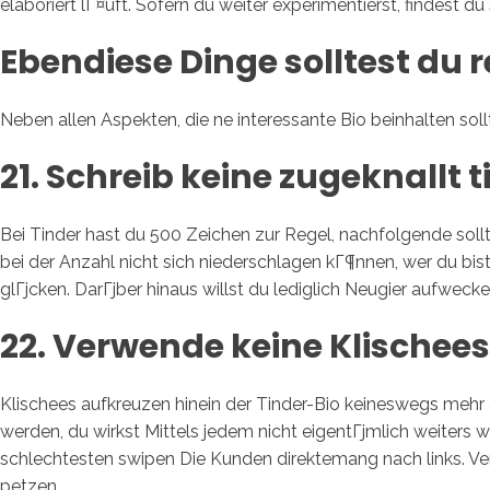
elaboriert lГ¤uft. Sofern du weiter experimentierst, findest du 
Ebendiese Dinge solltest du r
Neben allen Aspekten, die ne interessante Bio beinhalten soll
21. Schreib keine zugeknallt ti
Bei Tinder hast du 500 Zeichen zur Regel, nachfolgende soll
bei der Anzahl nicht sich niederschlagen kГ¶nnen, wer du bist
glГјcken. DarГјber hinaus willst du lediglich Neugier aufwe
22. Verwende keine Klischees 
Klischees aufkreuzen hinein der Tinder-Bio keineswegs mehr al
werden, du wirkst Mittels jedem nicht eigentГјmlich weiter
schlechtesten swipen Die Kunden direktemang nach links. Verw
petzen.