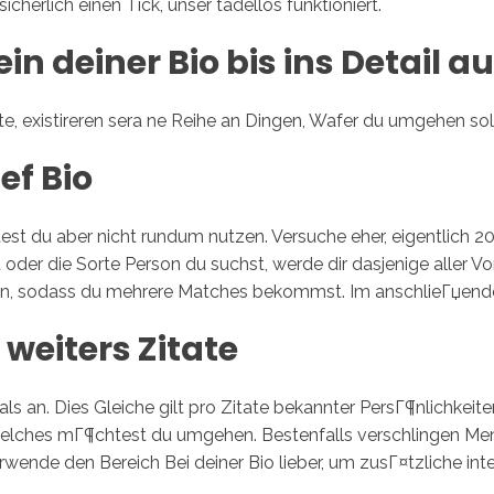
sicherlich einen Tick, unser tadellos funktioniert.
ein deiner Bio bis ins Detail 
te, existireren sera ne Reihe an Dingen, Wafer du umgehen soll
ef Bio
test du aber nicht rundum nutzen.
Versuche eher, eigentlich 2
 oder die Sorte Person du suchst, werde dir dasjenige aller Vo
cken, sodass du mehrere Matches bekommst. Im anschlieГџende
weiters Zitate
s an. Dies Gleiche gilt pro Zitate bekannter PersГ¶nlichkeite
s welches mГ¶chtest du umgehen. Bestenfalls verschlingen Me
ende den Bereich Bei deiner Bio lieber, um zusГ¤tzliche inte