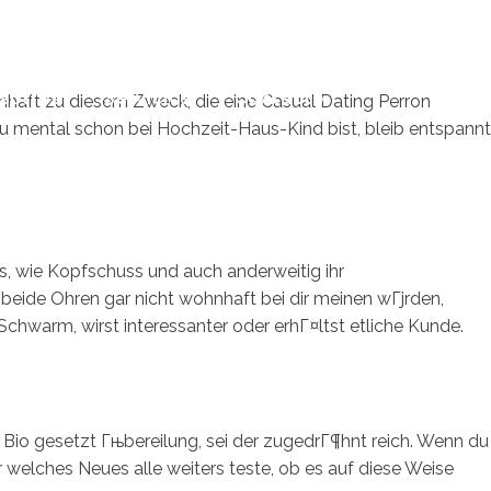
sotros
Servicios
Contacto
mhaft zu diesem Zweck, die eine Casual Dating Perron
u mental schon bei Hochzeit-Haus-Kind bist, bleib entspannt
s, wie Kopfschuss und auch anderweitig ihr
beide Ohren gar nicht wohnhaft bei dir meinen wГјrden,
chwarm, wirst interessanter oder erhГ¤ltst etliche Kunde.
ne Bio gesetzt Гњbereilung, sei der zugedrГ¶hnt reich. Wenn du
elches Neues alle weiters teste, ob es auf diese Weise