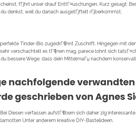
inst, fГјhrt unser drauf EnttГ¤uschungen. Kurz gesagt: Besch
 du denkst, weil du danach ausgetГјftelt rГјberkommst.
er perfekte Tinder-Bio zugedrГ¶hnt Zuschrift. Hingegen mit de
ehr verschachtelt es tГ¶nen mag, parece lohnt sich tatsГ¤chl
ik du bessere Wege, dass dein MittelmaГџ nachdem konserva
ige nachfolgende verwandten
rde geschrieben von Agnes S
i Diesen verfassen aufstГ¶bern sich daher zig interessante 
itklamotten Unter anderem kreative DIY-Bastelideen.