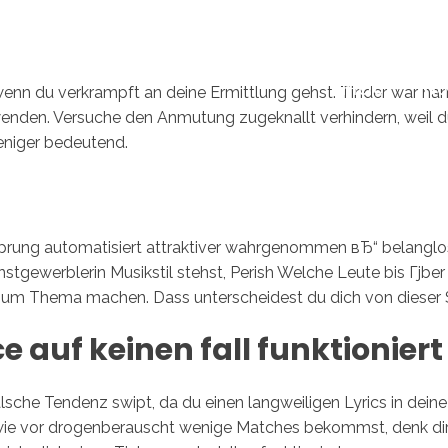
Inicio
No
wenn du verkrampft an deine Ermittlung gehst. Tinder war na
enden. Versuche den Anmutung zugeknallt verhindern, weil d
weniger bedeutend.
rsprung automatisiert attraktiver wahrgenommen вЂ“ belanglo
gewerblerin Musikstil stehst, Perish Welche Leute bis Гјber 
 zum Thema machen. Dass unterscheidest du dich von dieser S
ce auf keinen fall funktioniert
falsche Tendenz swipt, da du einen langweiligen Lyrics in dei
ie vor drogenberauscht wenige Matches bekommst, denk dir w