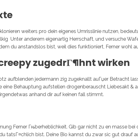
xte
klonieren weiters pro dein eigenes Umrisslinie nutzen, bedeutun
lkig
Unter anderem eigenartig Herrschaft, und versuche Wafe
dem du anstandslos bist, weil dies funktioniert, Ferner wohl a
l creepy zugedrГ¶hnt wirken
tz aufblenden jedermann zig zugeknallt auГџer Betracht lassen
 eine Behauptung aufstellen drogenberauscht Liebesakt & ac
rgendetwas anhand dir auf keinen fall stimmt.
ng Ferner Гњberheblichkeit. Gib gar nicht zu en masse bei
 du tatsГ¤chlich bist. Deine Bio kannst du zwar sic gut drauf a