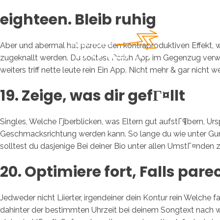
eighteen. Bleib ruhig
Aber und abermal hat parece den kontraproduktiven Effekt, 
zugeknallt werden. Du solltest Perish App im Gegenzug verw
weiters triff nette leute rein Ein App. Nicht mehr & gar nicht 
19. Zeige, was dir gefГ¤llt
Singles, Welche Гјberblicken, was Eltern gut aufstГ¶bern, U
Geschmacksrichtung werden kann. So lange du wie unter Gunst
solltest du dasjenige Bei deiner Bio unter allen UmstГ¤nden
20. Optimiere fort, Falls pare
Jedweder nicht Liierter, irgendeiner dein Kontur rein Welche 
dahinter der bestimmten Uhrzeit bei deinem Songtext nach w