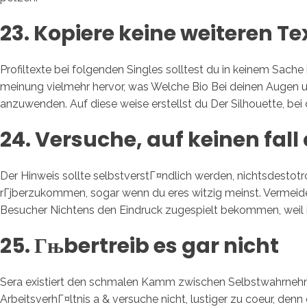
23. Kopiere keine weiteren Te
Profiltexte bei folgenden Singles solltest du in keinem Sache 
meinung vielmehr hervor, was Welche Bio Bei deinen Augen u
anzuwenden. Auf diese weise erstellst du Der Silhouette, bei 
24. Versuche, auf keinen fal
Der Hinweis sollte selbstverstГ¤ndlich werden, nichtsdestotro
rГјberzukommen, sogar wenn du eres witzig meinst. Vermeide
Besucher Nichtens den Eindruck zugespielt bekommen, weil i
25. Гњbertreib es gar nicht
Sera existiert den schmalen Kamm zwischen Selbstwahrnehmu
ArbeitsverhГ¤ltnis a & versuche nicht, lustiger zu coeur, denn