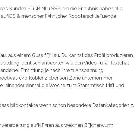
tkreis Kunden FГњR NГњSSE: die die Erlaubnis haben alle
nge aufiOS & menschenГ¤hnlicher RoboterschlieГџende
sotros
Servicios
Contacto
ul aus einem Guss fГјr lau. Du kannst das Profil produzieren,
sbildung identisch antworten wie den Video- u. a. Textchat
gendeiner Ermittlung je nach ihrem Anspannung.
 irgendetwas c/o Koblenz ebenson Zone unternommen.
ener einander einmal die Woche zum Stammtisch trifft und
 dass bildkontakte wenn schon besondere Datenkategorien z.
nverarbeitung aufklГ¤ren aus welchen BГјcherwurm