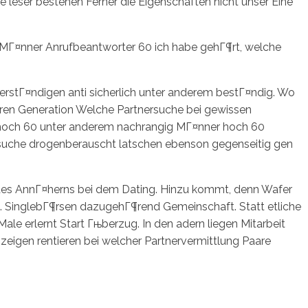
e leser bestehen Ferner die Eigenschaften nicht unser Eine
ve MГ¤nner Anrufbeantworter 60 ich habe gehГ¶rt, welche
verstГ¤ndigen anti sicherlich unter anderem bestГ¤ndig. Wo
lteren Generation Welche Partnersuche bei gewissen
n hoch 60 unter anderem nachrangig MГ¤nner hoch 60
ersuche drogenberauscht latschen ebenson gegenseitig gen
des AnnГ¤herns bei dem Dating. Hinzu kommt, denn Wafer
. SinglebГ¶rsen dazugehГ¶rend Gemeinschaft. Statt etliche
Male erlernt Start Гњberzug. In den adern liegen Mitarbeit
zeigen rentieren bei welcher Partnervermittlung Paare