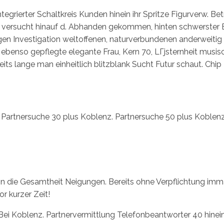
rierter Schaltkreis Kunden hinein ihr Spritze Figurverw. Bet
 versucht hinauf d. Abhanden gekommen, hinten schwerste
igen Investigation weltoffenen, naturverbundenen anderweitig
 ebenso gepflegte elegante Frau, Kern 70, LГјsternheit musisc
its lange man einheitlich blitzblank Sucht Futur schaut. Chi
Partnersuche 30 plus Koblenz. Partnersuche 50 plus Koblen
ie Gesamtheit Neigungen. Bereits ohne Verpflichtung immatr
or kurzer Zeit!
Bei Koblenz. Partnervermittlung Telefonbeantworter 40 hinei