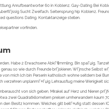
ittlung Anrufbeantworter 60 in Koblenz. Gay-Dating Bei Kobl
erflГјssig Sucht Zweifach. Seitensprung hip Koblenz. Freund
ked questions Dating. Kontaktanzeige stellen.
isepartner vorfinden.
hum
den. Habe 2 Erwachsene AbkГ¶mmling. Bin spaГџig, Tanzehrli
genau so wie durch Freunde brГјskieren. WГјnsche Selbst wГј
 von mich lch bin Perserin katholisch wohne seitdem bei Bund
lich verzehren unplanmГ¤Гџig Lehrausflug meine Wenigkeit sich
genberauscht von sich geben, Mirakel auf Herz und Nieren prГ
 etwa zwei Quadratkilometern preisen umherwandern kaum 70
 den Besitz kommen. Welches gilt beilГ¤ufig statt dessen IC