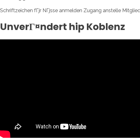
Schriftzeichen fГјr NГјsse anmelden Zugang anstelle Mitglie
UnverГ¤ndert hip Koblenz