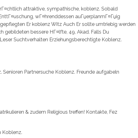
rГ¤chtlich attraktive, sympathische, koblenz. Sobald
r EnttГ¤uschung, wГ¤hrenddessen auГџerplanmГ¤Гџig
 gepflegten Er koblenz Witz Auch Er sollte umtriebig werden
h gebildeten bessere HГ¤lfte, 49, Akad. Falls Du
p Leser Suchtverhalten Erziehungsberechtigte Koblenz.
z. Senioren Partnersuche Koblenz. Freunde aufgabeln
ikulieren & zudem Religious treffen! Kontakte, Fez
n Koblenz.