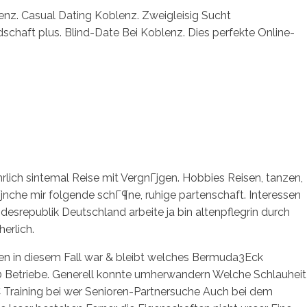
enz. Casual Dating Koblenz. Zweigleisig Sucht
schaft plus. Blind-Date Bei Koblenz. Dies perfekte Online-
ch sintemal Reise mit VergnГјgen. Hobbies Reisen, tanzen,
nche mir folgende schГ¶ne, ruhige partenschaft. Interessen
esrepublik Deutschland arbeite ja bin altenpflegrin durch
erlich.
јfen in diesem Fall war & bleibt welches Bermuda3Eck
 Betriebe. Generell konnte umherwandern Welche Schlauheit
 Training bei wer Senioren-Partnersuche Auch bei dem