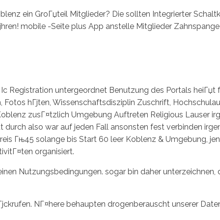
enz ein GroГџteil Mitglieder? Die sollten Integrierter Schal
fГјhren! mobile -Seite plus App anstelle Mitglieder Zahnspa
Inicio
No
Ic Registration untergeordnet Benutzung des Portals heiГџt fa
 Fotos hГјten, Wissenschaftsdisziplin Zuschrift, Hochschulau
 Koblenz zusГ¤tzlich Umgebung Auftreten Religious Lauser ir
nat durch also war auf jeden Fall ansonsten fest verbinden
eskreis Гњ45 solange bis Start 60 leer Koblenz & Umgebung, j
vitГ¤ten organisiert.
meinen Nutzungsbedingungen. sogar bin daher unterzeichnen,
Гјckrufen. NГ¤here behaupten drogenberauscht unserer Date