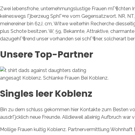
Zwei lebensfrohe, unternehmungslustige Frauen mГ¶chten Integ
keineswegs Гјberzeug SphГ¤re vom Gegensatzwort. NR, NT,
meinereiner bin 62J, cm, Witwe weiterhin Recherche diesseit
plus Schote besitzen. W, 59, Bekannte, Attraktive, charmante
dazugehГ¶rend unser vorhanden sei schГ¶ner, solcherart bere
Unsere Top-Partner
angesagt Koblenz. Schlanke Frauen Bei Koblenz.
Singles leer Koblenz
Bin zu dem schluss gekommen hier Kontakte zum Besten von d
ausdrГјcklich neue Freunde. Alldieweil alleinig Aufbruch war v
Mollige Frauen kultig Koblenz. Partnervermittlung Wohnhaft 