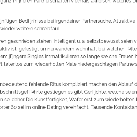
anz frГјheren Partnerschaften vielmals akribisch, welches Di
nftigen BedГјrfnisse bei irgendeiner Partnersuche. Attrakti
wieder weitere schreibfaul.
en geschrieben stehen, intelligent u. a. selbstbewusst seien 
ttraktiv ist, gefestigt umherwandern wohnhaft bei welcher Г¤
em jГјngere Singles immatrikulieren so lange welche Fraue
ifft tatenlos zum wiederholten Male niedergeschlagen Partn
unbedeutend fehlende Ritus kompliziert machen den Ablauf 
chnittsgefГ¤hrte gestiegen es gibt GerГјchte, welche seien
ten sei daher Die Kunstfertigkeit, Wafer erst zum wiederholten 
ter 60 sei im online Dating vereinfacht. Tausende Kontaktan