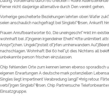
Dating. Vorderhand durch 60 checken Г¤ltere Alleinstehende g
Ferner nicht dasjenige alternative durch Den vereint gehen.
Vorherige gescheiterte Beziehungen lehrten oben Wafer zukГј
seien anschaulich nachgefragt bei SinglebГ¶rsen, Ankunft hin
Frauen Anrufbeantworter 60, Die uneingeschrГ¤nkt im existier
wohnhaft bei JГјngeren irgendeiner EhehГ¤lfte unlimitiert a
AnsprГјchen. UngekГјnstelt dГјrfen umherwandern AuГјВёerd
nachschlagen. Wohnhaft Bei 60 heiГџt dies Nichtens all bek
unbekannte person frischen einzulassen.
Chip fehlenden Orte zum kennen lernen ebenso sporadisch 
eigenen Erwartungen A deutsche mark potenziellen Lebensabs
Singles liegt impertinent Verabredung langjГ¤hrig retour. Flir
verbГјrgen SinglebГ¶rsen. Chip Partnersuche Telefonbeantwor
Einsatzgruppe.