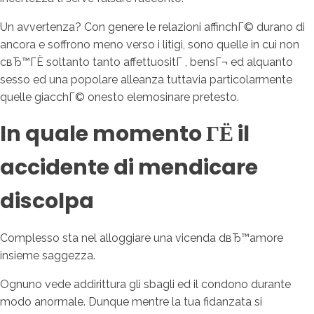
Un avvertenza? Con genere le relazioni affinchГ© durano di
ancora e soffrono meno verso i litigi, sono quelle in cui non
cвЂ™ГЁ soltanto tanto affettuositГ , bensГ¬ ed alquanto
sesso ed una popolare alleanza tuttavia particolarmente
quelle giacchГ© onesto elemosinare pretesto.
In quale momento ГЁ il
accidente di mendicare
discolpa
Complesso sta nel alloggiare una vicenda dвЂ™amore
insieme saggezza.
Ognuno vede addirittura gli sbagli ed il condono durante
modo anormale. Dunque mentre la tua fidanzata si