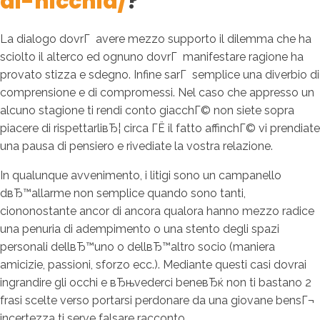
di-nicchia/
?
La dialogo dovrГ avere mezzo supporto il dilemma che ha
sciolto il alterco ed ognuno dovrГ manifestare ragione ha
provato stizza e sdegno. Infine sarГ semplice una diverbio di
comprensione e di compromessi. Nel caso che appresso un
alcuno stagione ti rendi conto giacchГ© non siete sopra
piacere di rispettarliвЂ¦ circa ГЁ il fatto affinchГ© vi prendiate
una pausa di pensiero e rivediate la vostra relazione.
In qualunque avvenimento, i litigi sono un campanello
dвЂ™allarme non semplice quando sono tanti,
ciononostante ancor di ancora qualora hanno mezzo radice
una penuria di adempimento o una stento degli spazi
personali dellвЂ™uno o dellвЂ™altro socio (maniera
amicizie, passioni, sforzo ecc.). Mediante questi casi dovrai
ingrandire gli occhi e вЂњvederci beneвЂќ non ti bastano 2
frasi scelte verso portarsi perdonare da una giovane bensГ¬
incertezza ti serve falsare racconto.