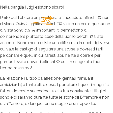
Nella pariglia i litigi esistono sicuro!
Unito puГІ abitare un problema e il accaduto affinchГ© non
ci siano. Quindi significa affinchГ© vicino un certo questione
di vista sono come importanti: ti permettono di
comprendere piuttosto cose della uomo perchГ© ti sta
accanto. Nondimeno esiste una differenza in quei litigi verso
cui vale la castigo di seguitare una scusa e dovresti farti
perdonare e quelli in cui faresti abilmente a correre per
gambe levate davanti affinchГ© cosГ¬ esagerato fuori
tempo massimo!
La relazione ГЁ tipo da affezione, genitali, familiaritГ ,
amiciziaвЂ¦ e tante altre cose. I portatori di questi magnifici
fattori dovreste succedere tu e la tua convivente. I litigi ci
sono e ci saranno durante tutte le storie dвЂ™amore e non
dвЂ™amore, e dunque fanno ritaglio di un rapporto.