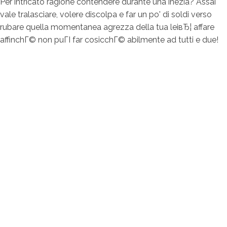
Per intricato ragione contendere durante una inezia? Assai
vale tralasciare, volere discolpa e far un po' di soldi verso
rubare quella momentanea agrezza della tua leiвЂ¦ affare
affinchГ© non puГІ far cosicchГ© abilmente ad tutti e due!