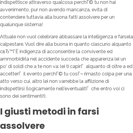
indispettisce attraverso qualcosa perchГ© tu non hai
avvenimento, pur non avendo mancanza, evita di
contendere tuttavia alla buona fatti assolvere per un
qualunque sistema!
Attuale non vuol celebrare abbassare la intelligenza e farsela
calpestare. Vuol dire alla buona in quanto ciascuno alquanto
cвЂ™ГЁ indigenza di acconsentire la convivente ed
ammorbidirla nel accidente succeda che apparenza lei un
po' di soldi che a te non va: lei ti capirГ alquanto di oltre a ed
accetterГ il evento perchГ© tu cosГ¬ rimasto colpa per una
atto verso cui, altro lei non varrebbe la afflizione di
indispettirsi (logicamente nell'eventualitГ che entro voi ci
sono dei sentimenti!).
I giusti metodi in farsi
assolvere