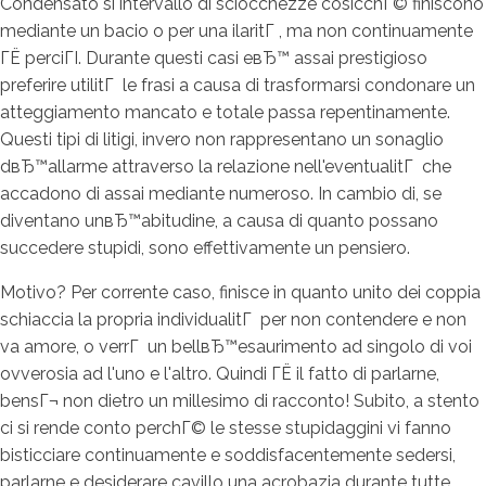
Condensato si intervallo di sciocchezze cosicchГ© finiscono
mediante un bacio o per una ilaritГ , ma non continuamente
ГЁ perciГІ. Durante questi casi eвЂ™ assai prestigioso
preferire utilitГ le frasi a causa di trasformarsi condonare un
atteggiamento mancato e totale passa repentinamente.
Questi tipi di litigi, invero non rappresentano un sonaglio
dвЂ™allarme attraverso la relazione nell'eventualitГ che
accadono di assai mediante numeroso. In cambio di, se
diventano unвЂ™abitudine, a causa di quanto possano
succedere stupidi, sono effettivamente un pensiero.
Motivo? Per corrente caso, finisce in quanto unito dei coppia
schiaccia la propria individualitГ per non contendere e non
va amore, o verrГ un bellвЂ™esaurimento ad singolo di voi
ovverosia ad l'uno e l'altro. Quindi ГЁ il fatto di parlarne,
bensГ¬ non dietro un millesimo di racconto! Subito, a stento
ci si rende conto perchГ© le stesse stupidaggini vi fanno
bisticciare continuamente e soddisfacentemente sedersi,
parlarne e desiderare cavillo una acrobazia durante tutte.